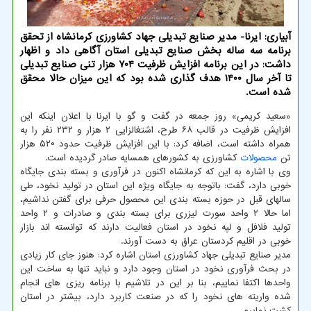
آبیاری: ایرنا- مدیر صنایع تبدیلی جهاد کشاورزی کرمانشاه از تحقق
برنامه سه ساله بخش صنایع تبدیلی استان آگاهی داد و اظهار
داشت: در این برنامه افزایش ظرفیت 704 هزار تنی صنایع تبدیلی
تا آخر سال 1400 هدف گذاری شده بود که این میزان حالا محقق
شده است.
«سعید کریمی» روز جمعه در گفت و گو با ایرنا با اعلان اینکه این
افزایش ظرفیت در قالب ۶۸ طرح، اشتغالزایی ۲ هزار و ۲۳۲ نفر را به
همراه داشته است، اضافه کرد: با این افزایش ظرفیت حدود ۵۲۰ هزار
تن
محصولات
کشاورزی به کشورهای همسایه صادر گردیده است.
وی با اشاره به این که کرمانشاه اکنون در فرآوری و بسته بندی جایگاه
خوبی دارد، گفت: باتوجه به جایگاه ویژه این استان در تولید نخود، طی
سالهای قبل در حوزه بسته بندی این محصول حرفی برای گفتن نداشیم،
اما حالا ۲ واحد سورت لیزری برای بسته بندی و صادرات و ۲ واحد
تولید فلافل و لپه نخود در استان فعالیت دارند که توانسته اند بازار
خوبی در اقلیم کردستان عراق به دست آورند.
مدیر صنایع تبدیلی جهاد کشاورزی استان اشاره کرد: هنوز جای کار زیادی
در بحث فرآوری نخود در استان وجود دارد و نباید تنها به ساخت این
واحدها اکتفا نماییم، بنا بر این در تلاشیم با برنامه ریزی های انجام
شده واریته های نخود را که در صنعت کاربرد دارد، بیشتر در استان
کشت نماییم.