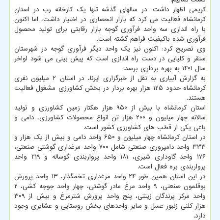
کریمی اظهار داشت: در سالهای گذشه تنها یک کارخانه رب در استان
کرمانشاه فعالیت می کرد که بازار انحصاری در اختیار داشت، اما اکنون
با راه اندازی سه واحد فرآوری گوجه بازار رقابتی برای تولید محصول
فرآوری شده باکیفیت فراهم گشته است.
وی تصریح کرد: اکنون نیز یک واحد دیگر فرآوری گوجه در شهرستان
سنقر و کلیایی در دست راه اندازی است که پیش بینی می شود اواخر
سال ۱۴۰۱ به بهره برداری برسد.
به گزارش آبیاری به نقل از خبرگزاری ایرنا، در استان ۲ میلیون نفری
کرمانشاه حدود ۱۲۵ هزار بهره بردار در بخش کشاورزی مشغول فعالیت
هستند.
استان کرمانشاه با بیش از ۹۵۰ هزار هکتار زمین کشاورزی و تولید
سالانه چهار میلیون و ۲۰۰ هزار تن انواع محصولات کشاورزی، دامی و
باغی یکی از قطب های کشاورزی کشور است.
در استان کرمانشاه چهار میلیون و ۶۵۰ واحد دامی و بیش از یک هزار و
۳۳۳ واحد دامپروری صنعتی شامل ۷۰۰ واحد مرغداری گوشتی صنعتی،
۱۷۶ واحد گاوداری شیری، ۱۸۱ واحد پرواربندی گوساله و ۲۱۹ واحد
پرواربندی بره فعال است.
در این استان همین طور ۲۴ واحد مرغداری تخمگذار، ۱۳ واحد پرورش
بوقلمون صنعتی، ۹ واحد مرغ مادر گوشتی، چهار واحد جوجه کشی، ۲
واحد مرکز پرندگان زینتی، پنج واحد پرورش شترمرغ و بیش از ۳۰۹
هزار کلنی زنبور عسل و سایر واحدهای بخش روستایی و عشایری وجود
دارد.