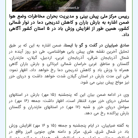
رییس مرکز ملی پیش بینی و مدیریت بحران مخاطرات وضع هوا
ضمن اشاره به بارش باران و کاهش تدریجی دما در نوار شمالی
کشور، همین طور از افزایش وزش باد در 5 استان کشور آگاهی
داد.
صادق ضیاییان در گفت و گو با ایسنا،
ضمن اشاره به این که بر طبق
تحلیل آخرین نقشه های پیش یابی هواشناسی، طی دو روز آینده در
شمال آذربایجان شرقی، آذربایجان غربی، اردبیل، گیلان، مازندران،
گلستان و مناطق غربی خراسان شمالی ابرناکی و بارش باران گاهی
همراه با وزش باد و کاهش تدریجی دما رخ خواهد داد، اظهار نمود:
طی این مدت بارش در استان گیلان شدت خواهد داشت و دریای خزر
نیز مواج پیش بینی می شود.
وی در ادامه ضمن بیان این که پنجشنبه (۱۵ مهر) بارش در استانهای
ساحلی دریای خزر مورد انتظار است، اظهار داشت: جمعه (۱۶ مهر) در
سواحل دریای خزر و شنبه (۱۷ مهر) در استانهای مازندران و گلستان
بارش پراکنده رخ می دهد.
به گفته ضیاییان، در ایام پنجشنبه و جمعه (۱۵ و ۱۶ مهر) افزایش وزش
باد در شمال شرق، شرق، مرکز و دامنه های جنوبی البرز واقع در
استانهای سمنان و تهران و در استانهای قم، همدان و مرکزی دور از