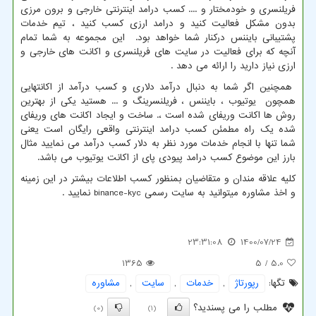
فریلنسری و خودمختار و .... کسب درامد اینترنتی خارجی و برون مرزی
بدون مشکل فعالیت کنید و درامد ارزی کسب کنید ، تیم خدمات
پشتیبانی بایننس درکنار شما خواهد بود. این مجموعه به شما تمام
آنچه که برای فعالیت در سایت های فریلنسری و اکانت های خارجی و
ارزی نیاز دارید را ارائه می دهد .
همچنین اگر شما به دنبال درآمد دلاری و کسب درآمد از اکانتهایی
همچون یوتیوب ، بایننس ، فریلنسرینگ و ... هستید یکی از بهترین
روش ها اکانت وریفای شده است ،. ساخت و ایجاد اکانت های وریفای
شده یک راه مطمئن کسب درامد اینترنتی واقعی رایگان است یعنی
شما تنها با انجام خدمات مورد نظر به دلار کسب درآمد می نمایید مثال
بارز این موضوع کسب درامد پیودی پای از اکانت یوتیوب می باشد.
کلیه علاقه مندان و متقاضیان بمنظور کسب اطلاعات بیشتر در این زمینه
و اخذ مشاوره میتوانید به سایت رسمی
binance-kyc
نمایید .
23:31:08
1400/07/24
1365
/ 5
5.0
تگها:
رپورتاژ
,
خدمات
,
سایت
,
مشاوره
مطلب را می پسندید؟
(0)
(1)