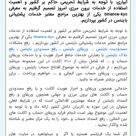
آبیاری: با توجه به شرایط تحریمی حاکم بر کشور و اهمیت
استفاده از خدمات برون مرزی امروز تصمیم گرفتیم به معرفی
binance-kyc یکی از بهترین مراجع معتبر خدمات پشتیبانی
بایننس در کشور بپردازیم.
با توجه به شرایط تحریمی حاکم بر کشور و اهمیت استفاده از خدمات
برون مرزی امروز تصمیم گرفتیم به معرفی
binance-kyc
یکی از بهترین
مراجع معتبر خدمات پشتیبانی بایننس در کشور بپردازیم ، رفع مشکلات
مسدودیت بایننس
،
وریفای بایننس
،
رفع مسدودی بایننس
،
رفع
بلاک بایننس
یا بعبارتی خدمات جامع احراز هویت و یا خدمات وریفای
حساب و ... که شامل بیش از 1200 اکانت در این مجموعه میباشد
بپردازیم ، از طرفی در ادامه به موضوع افتتاح حساب بایننس ، وریفای
بایننس ، وریفای حساب بین المللی و .... خواهیم پرداخت ، برای
آشنایی بیشتر همراه ما باشید .
خدماتی همچون وریفای و احراز هویت اکانت و یا رفع مسدودی
حساب و اکانت های برون مرزی و جهانی همچون وریفای و رفع
انسداد بایننس از جمله مهمترین اقداماتی است که در شرایط فعلی
میتوان در این حوزه به کاربران داخل کشور ارائه داد و با توجه به
اهمیت این موضوع بهتر است انجام فراید وریفای حساب و اکانت های
بین المللی ، رفع انسداد حساب و ..خود را به یک مرکز معتبر و شناخته
شده واگذار نمایید .
اگر شما یک فریلنسر هستید یا اگر و میخواهید در سایت های