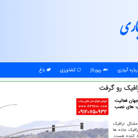
اری
باره آبیاری
رپورتاژ
کشاورزی
باغ
افیک رو گرفت
جهان فعالیت
یاب های نصب
مشکل ترافیک
رافیک جاده ها
فه کننده هست.