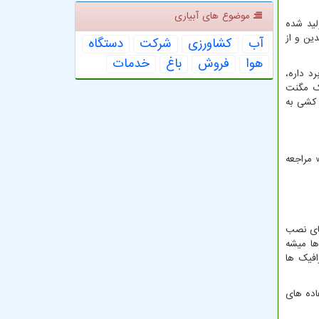
موضوع های آبیاری
لید شده
ین و از
آب
كشاورزی
شركت
دستگاه
هوا
فروش
باغ
خدمات
رد داره،
ک مگنت
 کشی به
مراجعه
های نصب
ها میشه
افیک ها
ده های