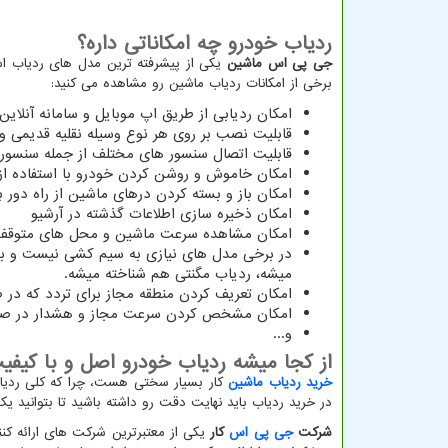
ردیاب خودرو چه امکاناتی داره؟
جی پی اس ماشین
یکی از پیشرفته ترین مدل های ردیاب است
برخی از امکانات ردیاب ماشین رو مشاهده می کنید:
امکان ردیابی از طریق اپ موبایل و سامانه آنلاین 
قابلیت نصب بر روی هر نوع وسیله نقلیه قدیمی و
قابلیت اتصال سنسور های مختلف از جمله سنسور ل
امکان خاموش و روشن کردن خودرو با استفاده از 
امکان باز و بسته کردن درهای ماشین از راه دور 
امکان ذخیره سازی اطلاعات گذشته در آرشیو
امکان مشاهده سرعت ماشین و محل های متوقف
در برخی مدل های نیازی به سیم کشی نیست و بص
میشه، ردیاب مگنتی هم شناخته میشه.
امکان تعریف کردن منطقه مجاز برای تردد که د
امکان مشخص کردن سرعت مجاز و هشدار در صور
و...
از کجا میشه ردیاب خودرو اصل و با کیفی
خرید ردیاب ماشین
کار بسیار سختی هست، چرا که کلی ردیاب
در خرید ردیاب باید نهایت دقت رو داشته باشید تا بتوانید ی
شرکت
جی پی اس
کار
یکی از معتبرترین شرکت های ارائه کنن