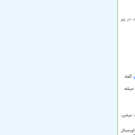
 در زیر
گفته
 میشه
ب میشن،
ورجینال