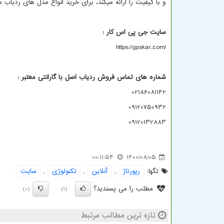
و با کیفیت را ارائه میکند، برای خرید انواع مدل های ردیاب
سایت جی پی اس کار :
https://gpskar.com/
شماره های تماس فروش ردیاب اصل با گارانتی معتبر :
02186081142
09120750932
09120132883
00:11:54
1400/08/05
تگها:
رپورتاژ
,
آنلاین
,
تكنولوژی
,
سایت
مطلب را می پسندید؟
(0)
(1)
تازه ترین مطالب مرتبط