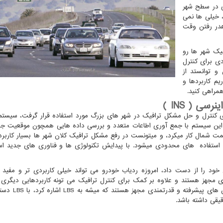
ی در سطح شهر
 خیلی ها نمی
 هدر رفتن وقت
یک شهر ها رو
ی برای کنترل
و توانستد از
یم کاربردها و
همراهی کنید.
اینرسی (
INS
)
که برای کنترل و حل مشکل ترافیک در شهر های بزرگ مورد استفاده قرار گرفت، سیستم
این سیستم با جمع آوری اطاعات متعدد و بررسی داده هایی همچون موقعیت جغر
 شمال کار میکرد، و میتونست در رفع مشکل ترافیک کلان شهر ها بسیار کاربرد
استفاده های محدودی میشود. با پیدایش تکنولوژی ها و فناوری های جدید است
ی خود را از دست داد، امروزه ردیاب خودرو می تواند خیلی کاربردی تر و مفید ت
 مجهز هستند و علاوه بر کمک برای کنترل ترافیک می تونه کاربردهایی دیگر
ن های پیشرفته و قدرتمندی مجهز هستند که میشه به
LBS
اشاره کرد، با
LBS
دستگ
یقی داشته باشد.