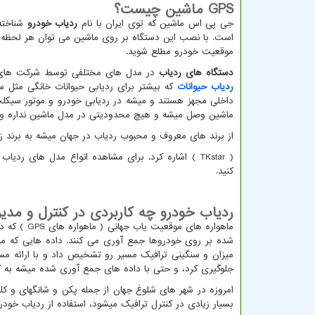
GPS
ماشین چیست؟
جی پی اس ماشین که توی ایران با نام
ردیاب خودرو
شناخته 
است. با نصب این دستگاه بر روی ماشین می توان هر لحظه بص
موقعیت خودرو مطلع شوید.
دستگاه های ردیاب
در مدل های مختلفی توسط شرکت های 
ردیاب حیوانات
که بیشتر برای ردیابی حیوانات خانگی مثل س
داخلی مجهز هستند و میشه در ردیابی خودرو و موتور سیکلت
ماشین وصل میشه و هیچ محدودیتی در مدل ماشین نداره و 
از برند های معروف و محبوب ردیاب در جهان میشه به برند ز
(
TKstar
) اشاره کرد. برای مشاهده انواع مدل های ردیاب ب
کنید.
ردیاب خودرو چه کاربردی در کنترل و مدیر
ماهواره های موقعیت یاب جهانی ( ماهواره های
GPS
) که در
شده بر روی خودروها جمع آوری می کنند. داده هایی که می ت
میزان و سنگینی ترافیک مسیر رو تشخیص داد و با ارائه مسی
جلوگیری کرد، و حتی با داده های جمع آوری شده میشه به کلی
امروزه در شهر های شلوغ جهان از جمله پکن و شانگهای و کل
بسیار زیادی در کنترل ترافیک میشود، استفاده از ردیاب خودر