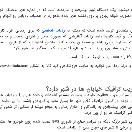
میشود، یک دستگاه فوق پیشرفته و قدرتمند است که در اندازه های مختلفی تو
ورت شبانه روزی بر روی نقشه های زنده ماهواره ای عملیات ردیابی رو انجام بد
متعددی تولید شده است که میشه به
ردیاب شخصی
که برای ردیابی افراد کارب
گ و گربه کاربرد داره،
ردیاب آهنربایی
که بصورت سیار و شارژی هست و به ی
 بسیار کاربردی باشد و همچنین ردیاب ثابت ماشین اشاره کرد که از طریق سیم
حتی میشه روی پراید و خودرو های قدیمی سبک و سنگین نصبشون کرد.
دکا (
Zeedka
) ، تلونیکا، تی کی استار
ا برند زدکا می توانید به سایت فروشگاهی کیم کالا به نشانی
.com
kimkala
www.
یت ترافیک خیابان ها در شهر دارد؟
 سراسر جهان فعالیت دارند و بصورت مستمر اطلاعات و داده هایی را از ردیاب 
واند در کنترل ترافیک کلان شهر ها بسیار مفید و کاربردی باشند، با این داده 
ر های پیشنهادی به رانندگان و اطلاع رسانی به موقع میشه از سنگین تر شدن تر
 ترافیک ها رو از بین برد.
ی شهر بزرگ دیگه در سراسر جهان از فناوری
GPS
نصب شده روی خودرو ها استفا
و برخی از شهر های جهان یکی از الزامات است.