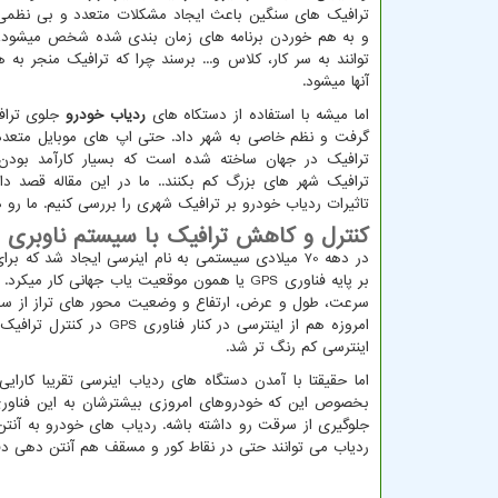
ترافیک های سنگین باعث ایجاد مشکلات متعدد و بی نظم
و به هم خوردن برنامه های زمان بندی شده شخص میشود،
توانند به سر کار، کلاس و... برسند چرا که ترافیک منجر به
آنها میشود.
اما میشه با استفاده از دستکاه های
ردیاب خودرو
جلوی تراف
گرفت و نظم خاصی به شهر داد. حتی اپ های موبایل متعدد
ترافیک در جهان ساخته شده است که بسیار کارآمد بودن 
ترافیک شهر های بزرگ کم بکنند.. ما در این مقاله قصد دار
تاثیرات ردیاب خودرو بر ترافیک شهری را بررسی کنیم. ما رو 
کنترل و کاهش ترافیک با سیستم ناوبری 
در دهه 70 میلادی سیستمی به نام اینرسی ایجاد شد 
بر پایه فناوری
GPS
یا همون موقعیت یاب جهانی کار میکرد. 
سرعت، طول و عرض، ارتفاع و وضعیت محور های تراز از سمت
امروزه هم از اینترسی در کنار فناوری
GPS
در کنترل ترافیک 
اینترسی کم رنگ تر شد.
اما حقیقتا با آمدن دستگاه های ردیاب اینرسی تقریبا کارای
بخصوص این که خودروهای امروزی بیشترشان به این فناوری
جلوگیری از سرقت رو داشته باشه. ردیاب های خودرو به آنت
ردیاب می توانند حتی در نقاط کور و مسقف هم آنتن دهی دق