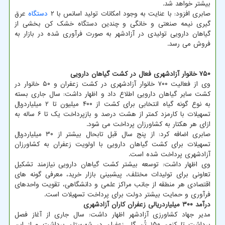
بیشتر خواهد شد.
صابری افزود: با عنایت به وجود امکانات تولید اسانس با ۲
دستگاه
عرق
گیری نیمه صنعتی و خانگی و چندین دستگاه خشک کن بخشی از
گیاهان دارویی تولیدی در آزادشهر به صورت فرآوری شده در بازار به
فروش می رسد.
۷۵۰ خانوار آزادشهری فعال در کشت گیاهان دارویی
وی از فعالیت ۷۰۰ خانوار آزادشهری در کشت زعفران و ۵۰ خانوار در
کشت سایر گیاهان دارویی اطلاع داد و اظهار داشت: سال جاری بسته
به نوع گونه گیاه انتخابی برای کشت از ۴۰۰ میلیون تا ۲ میلیاردریال
تسهیلات با کارمزد کمتر از هشت درصد و بازپرداخت یک تا ۶ ساله به
ازای هر هکتار به کشاورزان پرداخت می شود.
صابری اضافه کرد: از پنج سال قبل تابحال بیشتر از ۳۰ میلیاردریال
تسهیلات برای کشت گیاهان دارویی با اولویت زعفران به کشاورزان
آزادشهری پرداخت شده است.
وی اظهار داشت: توسعه بیشتر کشت گیاهان دارویی نیازمند تشکیل
تعاونی برای تولیدات مختلف، پیشبینی بازار خرید، معرفی گونه های
اقتصادی هر منطقه از جانب مراکز علمی و دانشگاهی، تقویت واحدهای
فرآوری و حمایت بیشتر دولت برای پرداخت تسهیلات است.
درآمد ۳۰۰ میلیاردریالی زعفران کاران آزادشهری
مدیر جهاد کشاورزی آزادشهر اظهار داشت: سال جاری از آغاز فصل
برداشت تا کنون ۱۵۰ تُن گل زعفران در شهرستان برداشت و از این