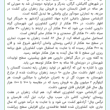
در شهرهای گالیکش، گرگان، بندرگز و مراوتپه دوچندان شد به صورتی که
هر ساله در فصل تابستان خرید و فروش پیاز زعفران برای کشت در
مزرعه، به تجارتی سودآور برای وامنانی ها تبدیل گشته است.
کارشناس مسئول باغبانی اداره جهاد کشاورزی آزادشهر به خبرنگار ایرنا
اظهار داشت: در ۴۶۰ هکتار از اراضی کشاورزی این شهرستان گیاه
دارویی کشت می شود که ۴۰۰ هکتار آن در ارتباط با زعفران، ۳۰ هکتار
سیاه دانه، ۲۰ هکتار گل محمدی و ۱۰ هکتار سایر گیاهان است.
اسماعیل صابری اضافه کرد: از سال ۸۲ کشت زعفران به صورت تجاری
در سطح سه هکتار از اراضی روستای وامنان آزادشهر شروع شد و الان
به ۴۰۰ هکتار رسیده که با عنایت به استقبال خوب کشاورزان طبق برنامه
ریزی این سطح تا ۱۵ سال آینده به هزار هکتار خواهد رسید.
به گفته وی، در دیگر گیاهان دارویی هم طبق پیشبینی، سطح تولیدات
شهرستان در دورنمای ۱۵ ساله به ۵۰۰ هکتار توسعه می یابد.
وی با اشاره به این که آزادشهر در تولید زعفران رتبه نخست گلستان را
دارد، اظهار داشت: سال جاری ۹۰ درصد زعفران برداشت شده از مزارع
شهرستان به صورت گل تر به تاجران خراسانی با میانگین قیمت هر
کیلوگرم ۲ میلیون ریال به فروش رسید که در مقایسه با ۷۰۰ تا ۸۰۰ هزار
ریال سال قبل افزایش قابل توجهی داشت.
این کارشناس حوزه کشاورزی اضافه کرد: هم اینک زعفران در هفت
روستای "وامنان، کاشی دار، سیب چال، نراب، تیل آباد، فارسیان و
نرگس چال" آزادشهر کشت می شود و با عنایت به درآمد خوبی که سال
جاری عاید کشاورزان شده قطعا علاقمندی برای افزایش سطح زیرکشت