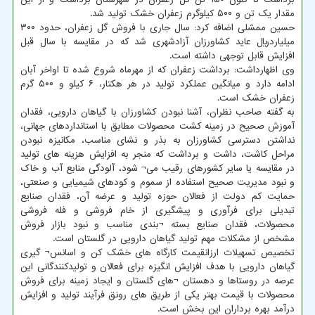
مقدار یک تن و ۵۰۰ کیلوگرم زعفران خشک تولید شد.
حسین ممشلی اضافه کرد: سال جاری با فروش گل زعفران، حدود ۳۰۰
میلیاردریال عاید کشاورزان آزادشهری شد که در مقایسه با سال قبل
افزایش قابل توجهی داشته است.
وی اظهارداشت: برداشت زعفران که از مهرماه شروع شده تا اواخر آبان
ادامه دارد و میانگین عملکرد تولید در هر هکتار، ۶ کیلو و ۵۰۰ گرم
زعفران خشک است.
به گفته صاحب نظران، آشنا نبودن کشاورزان با گیاهان دارویی، فقدان
آموزش صحیح در زمینه کشت محصولات مطابق با استانداردهای جهانی،
نداشتن دسترسی کشاورزان به بذر و نشای مناسب، مکانیزه نبودن
مراحل کاشت، داشت و برداشت که منجر به افزایش هزینه های تولید
در مقایسه یا سایر کشورهای رقیب می¬ شود، آلودگی منابع آب و خاک
و نبود مدیریت صحیح استفاده از سموم و کودهای شیمیایی و صنعتی،
حمایت کم دولت از فعالان حوزه تولید و عرضه آن، فقدان صنایع
تبدیلی برای فرآوری و پیشگیری از خام فروشی و فله فروشی
محصولات، فقدان صنایع بسته ¬بندی مناسب و نبود بازار فروش
مشخص از مشکلات مهم تولید گیاهان دارویی در گلستان است.
تخصیص تسهیلات ارزانقیمت کارگاه های خشک کن و اسانس¬ گیری
گیاهان دارویی با هدف افزایش انگیزه برای فعالان و تولیدکنندگانی این
عرصه در روستاها و دهستان ¬های گلستان و ایجاد زمینه برای فروش
محصولات با قیمت بهتر یکی از طریق های رونق فرآیند تولید و افزایش
درآمد بهره برداران این بخش است.