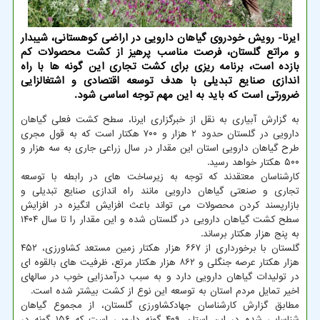
ایرنا- رویش خودروی گیاهان دارویی در اراضی کوهستانی، شیبدار
و مراتع گلستان، فرصت مناسب پرهیز از کشت محصولات کم
بازده است، برنامه ریزی برای کشت تجاری این گونه ها با راه
اندازی صنایع تبدیلی با هدف توسعه اقتصادی و اشتغالزایی
ضرورتی است که باید به این مهم توجه اساسی شود.
به گزارش آبیاری به نقل از خبرگزاری ایرنا، سطح کشت فعلی گیاهان
دارویی در گلستان حدود ۲ هزار و ۷۰۰ هکتار است که به قول مجری
طرح گیاهان دارویی استان این مقدار در سال زراعی جاری به سه هزار و
۵۰۰ هکتار خواهد رسید.
کارشناسان معتقدند که توجه به زیرساخت های در رابطه با توسعه
تجاری و صنعتی گیاهان دارویی مانند راه اندازی صنایع تبدیلی و
بازارپسند کردن محصولات می تواند باعث افزایش انگیزه در افزایش
سطح کشت گیاهان دارویی در گلستان شده و این مقدار را تا سال ۱۴۰۴
به پنج هزار هکتار برساند.
گلستان با برخورداری از ۶۶۷ هزار هکتار زمین مستعد کشاورزی، ۴۵۲
هزار هکتار عرصه جنگلی و ۸۶۲ هزار هکتار مرتع، ظرفیت های بالقوه ای
در تولیدات گیاهان دارویی دارد و به سبب درآمدزایی خوب در سالهای
اخیر تمایل مردم استان به توسعه این نوع از کشت بیشتر شده است.
مطابق گزارش کارشناسان جهادکشاورزی گلستان، از مجموع گیاهان
شناسایی شده در این استان ۴۰۹ گونه دارویی است که ۱۵۶ گونه در