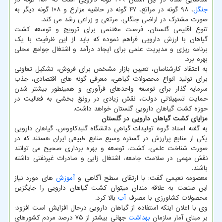
جنگل
، ۹۸ گونه در مراتع، ۴۷ گونه در حاشیه مزارع و ۱۰۸ گونه دیگر به
صورت مشترک در اراضی جنگلی، مرتعی و زراعی رشد می کند.
تنوع اقلیمی گلستان، فرصت مغتنمی برای ترویج و توسعه کشت
گیاهان با ارزش دارویی فراهم نموده که باید از این ظرفیت با یک
برنامه ریزی و مدیریت علمی برای ایجاد درآمد و اشتغال جوامع محلی
بهره برد.
به اعتقاد کارشناسان، تعیین بازار مشخص برای فروش، تشکیل تعاونی
برای تولید انواع محصولات گیاهی، معرفی گونه های اقتصادی، جذب
سرمایه گذار برای توسعه واحدهای فرآوری و همینطور بیشتر شدن
حمایت تسهیلاتی دولت، نقش زیادی در رونق بخشی به فعالیت در
حوزه کشت گیاهان دارویی گلستان خواهد داشت.
مزایای کشت گیاهان دارویی در گلستان
به گفته استاد گروه تولیدات گیاهی دانشگاه گنبدکاووس، گیاهان دارویی
یکی از منابع پرارزش در گستره وسیع منابع طبیعی ایران هستند که در
صورت شناخت علمی، کشت، توسعه و بهره برداری صحیح می توانند
نقش مهمی در سلامت جامعه، اشتغال زایی و صادرات غیرنفتی داشته
باشند.
معصومه نعیمی گفت: با ارتقای سطح آگاهی و
آموزش
های مورد نیاز
این صنعت به علاقه مندان میتوان کشت گیاهان دارویی را جایگزین
محصولات کشاورزی با مصرف
آب
بالا کرد.
وی با اعلان اینکه استفاده از گیاهان دارویی درحال افزایش است افزود:
بر مبنای آمار سازمان
بهداشت
جهانی بیشتر از ۷۵ درصد مردم کشورهای