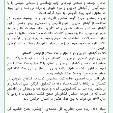
درحال توسعه و صنعتی نیازهای اولیه بهداشتی و درمانی خویش را با
بهره گیری از گیاهان دارویی و مواد طبیعی برطرف می کنند و این رویه
در سالهای اخیر روند افزایشی به خود گرفته است.
این کارشناس حوزه گیاه شناسی افزود: ایران با پیشینه دیرینه در
استفاده از گیاهان دارویی، تنوع اقلیمی و انحصاری بودن بعضی از این
گیاهان به علل مختلف همچون کم ¬آبی، اتخاذ سیاست ها و برنامه
های غیراصولی، مکانیزه نبودن کاشت، داشت و برداشت، تطابق نداشتن
تولید محصولات با استانداردهای جهانی، نبود صنایع تبدیلی و فرآوری و
دلالی افراد سودجو، سهم ناچیزی در میان کشورهای صادر کننده گیاهان
دارویی دارد.
کشت گیاهان دارویی در ۲ هزار و ۷۰۰ هکتار از اراضی گلستان
مجری طرح گیاهان دارویی در گلستان در گفت و گو با خبرنگار ایرنا
سطح کشت فعلی گیاهان دارویی در استان را ۲ هزار و ۷۰۰ هکتار اعلام
نمود و اظهار داشت: طبق برنامه ریزی در سال زراعی ۱۴۰۰-۱۴۰۱ این
سطح به سه هزار و ۵۰۰ هکتار خواهد رسید.
علی اکبر عرب احمدی اضافه کرد: بیشترین تولیدات گیاهان دارویی در
گلستان در ارتباط با کشت سیاه دانه در کردکوی، گرگان، علی آبادکتول و
آزادشهر، زیره سبز در گنبدکاووس، کلاله و مراوه تپه و زعفران در آزادشهر
است که در صورت استقبال کشاورزان سطح کشت محصولات دارویی تا
سال ۱۴۰۴ می تواند به پنج هزار هکتار در استان افزایش یابد.
سیاه دانه، زیره سبز، زعفران، گل محمدی، آویشن، نعناع فلفلی، گل