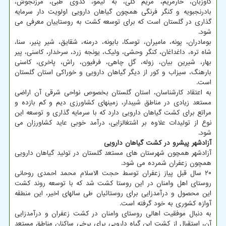
گاوزبان، خارمریم، مریم گلی، به لیمو، کدوی طبی، مرزنجوش،
بادرنجبویه و کنگر فرنگی همچون گیاهان دارویی اولویت دار سرمایه
گذاری در گلستان است که برای توسعه کشت به روستاییان معرفی می
شود.
بومادران، پونه، مامیران، توسکا، بابونه، درمنه، شقایق، شیر پنیر، سنا،
شاه تره، داغداغان، کنگر وحشی، ولیک، یونجه زرد، سرخدار، کاسنی، پیر
بهار، شیرین بیان، زوله، گل چاهی، فرفیون، راش، پاخری، کاسنی
بارهنگ، سیزاب و کور از دیگر گیاهان دارویی و خوراکی استان گلستان
است.
به اعتقاد کارشناسان، استان گلستان بخصوص نواحی شرقی آن اراضی
مستعد زیادی در مناطق شیبدار، زمینهای کشاورزی دیم و کم بازده و
مراتع برای کشت گیاهان دارویی دارد که با سرمایه گذاری و توسعه این
نوع از تولیدات علاوه بر اشتغالزایی، درآمد خوبی عاید کشاورزان می
شود.
آزادشهر پیشرو در کشت گیاهان دارویی
آزادشهر همچون شهرستان های مستعد گلستان در تولید گیاهان دارویی
همچون زعفران شمرده می شود.
۲۰ سال قبل پیاز زعفران توسط حجت الاسلام محمد احمدی روحانی
روستای اهل وامنان در این روستا کشت شد که با توسعه روند کشت
این محصول و درآمدزایی برای روستائیان طی سالهای اخیر، این منطقه
آوازه کشوری به خود گرفته است.
به دنبال موفقیت اهالی روستای وامنان در کشت زعفران و درآمدزایی
آن، استقبال از کشت این گیاه دارویی برای برخی ساکنان مناطق مستعد