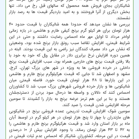
شالیکاران بجای فروش همه محصول که سالهای قبل رخ می داد، تنها
بخش دیگری از آنرا فروختند و به امید باردیگر قیمت ها به رصد بازار
نشستند.
بررسی ها نشان میدهد که حدودا همه شالیکاران با قیمت حدود ۴۰
هزار تومان برای هر کیلو گرم برنج کیفی طارم و هاشمی در بازه زمانی
اواخر مرداد تا اوایل مهر ماه احساس رضایت داشتند و حتی در این
شرایط قیمتی، افزایش تقاضا سبب رونق بازار برنج شده بود، وضعیتی
که نشان می داد مصرف کنندگان نیز راضی به این قیمت بودند. البته در
همین دوره افزایش نرخ برابری دلار در مقابل ریال که خود به خود با
بالا رفتن قیمت برنج های خارجی همراه بود، سبب افزایش قیمت برنج
داخلی در خرده فروشی ها به ویژه در شهر های بزرگ تهران، کرج،
مشهد و اصفهان شد تا جایی که قیمت هرکیلوگرم برنج طارم و هاشمی
در این بازارها تا ۴۸ هزار تومان قیمت خورد. فاصله قیمتی میان
شالیکوبی ها و بازار خرده فروشی شهرهای بزرگ سبب شد تا کشاورزان
احساس کنند که دلالان و واسطه ها درحال سود بردن از دسترنجشان
هستند و بنا بر این هم ترمز عرضه برنج به بازار را کشیدند تا سومین
مرحله افزایشی شدن قیمت را صید کنند.
سومین شوک افزایش قیمت تدریجی عمده فروشی برنج در شالیکوبی
های مازندران با چهار تا پنج هزار تومان در هر کیلو گرم در اوسط آبان
ماه بر بازار استان وارد شد و قیمت هرکیلوگرم برنج طارم و هاشمی را
به ۴۲ تا ۴۳ هزار تومان رساند. با وجود افزایش بیش از ۱۰ درصدی
قیمت در این مرحله، کشاورزان شالیکار که احساس عدم ثبات قیمتی در