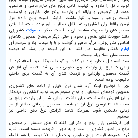
تولید داخل را علاوه بر کیفیت خاص برنج های طارم محلی و هاشمی،
حذف ارز ترجیحی و یارانه ای واردات برنج های خارجی و نوسانات
قیمت ارز عنوان نمود و اظهار داشت: افزایش قمیت برنج تا ۵۰ هزار
تومان واقعا برای کشاورزان غیر قابل انتظار و باور بوده است، اما وقتی
محصولشان را بصورت مقایسه ای با قیمت دیگر
محصولات
کشاورزی
مانند حبوبات نظیر عدس و نخود و حتی دیگر مایحتاج همچون کالاهای
اساسی مثل روغن، مرغ، ماهی و گوشت و یا با قیمت بالا و سرسام آور
لوازم
خانگی مقایسه می کنند، به این نتیجه می رسند که قیمت
محصولشان اصلا زیاد نیست.
سید اسماعیل یزدان پناه در گفت و گو با خبرنگار ایرنا اضافه کرد: از
زمانی که نرخ ارز واردات برنج خارجی نیمایی شد، نتیجه آن افزایش
قیمت محصول وارداتی و نزدیک شدن آن به قیمت برنج داخلی
باکیفیت بوده است.
وی با توضیح اینکه آزاد شدن نرخ خیلی از نهاده های کشاورزی
همچون کودهای شیمیایی و انواع سموم هزینه تولید کشاورزان برنجکار
را نیز افزایش داده است، بیان داشت: نیمایی شدن ارز واردات برنج نیز
سبب شد تا نوسان نرخ ارز در قیمت محصول وارداتی بیشتر از هر
زمانی منعکس شود، بطوریکه شاهد افزایش نرخ برنج داخلی نیز
هستیم.
این کارشناس بازار برنج با ذکر این نکته که هنوز قسمتی از محصول
برنج در اختیار کشاورزان است و به تاجران فروخته نشده است، اشاره
کرد: همیشه قیمت برنج خارجی و داخلی تا ۷۰ درصد با هم فاصله