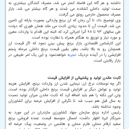
داشتند و هر گاه این فاصله کمتر می شد، مصرف کنندگان بیشتری به
سمت تولید داخلی کشانده می شدند و هر گاه بیشتر می شد، بازار
مصرف محصول خارجی رونق می گرفت.
وی توضیح داد: تا آن زمان که ارز برنج وارداتی بصورت یارانه ای تامین
می شد، قیمت آن تا حدود زیادی ثابت می ماند همان طوری که دولت
طی سالهای ۹۳ تا ۹۸ آنرا اجرائی کرد که البته این اقدام با واردات معین
و مورد نیاز و توزیع به هنگام همراه با نظارت بوده است.
این کارشناس اقتصادی بازار برنج پیش بینی نمود که اگر قیمت ارز
همچنان رو به بالا باشد، بطور یقین قیمت برنج داخلی مرحله پنجم
افزایشی را در آینده نزدیک
تجربه
خواهدنمود و این یک امر طبیعی در
بازار رقابتی است.
ثابت ماندن تولید و پشتیبانی از افزایش قیمت
اگر چه نوسانات نرخ ارز، نیمایی شدن ارز واردات برنج، افزایش هزینه
تولید و عوامل دیگر بر افزایش قیمت برنج داخلی اثرگذار بوده است،
ولی این نکته را هم باید اضافه کرد که ثابت ماندن میزان تولید نسبت
به سال قبل هم سبب شد تا نگرانی از افزایش عرضه برای کشاورزان
وجود نداشته باشد.
رئیس اداره برنج سازمان جهاد کشاورزی مازندران در این مورد به
خبرنگار ایرنا اظهار داشت: امسال متوسط قیمت عمده فروشی برنج
سفید ارقام محلی طارم محلی و هاشمی در وضعیت پیک عرضه که