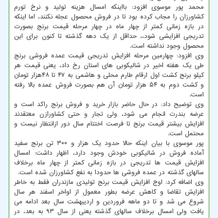
محمد پور موسوی افزود: بااینکه امسال هزینه تولید و نرخ تورم
کشاورزان را مجاب کرده بود تا در فروش محصول عجله نکنند، اما اینکه
در بازه زمانی کمتر از چهار ماه در چهار مرحله قیمت برنج بصورت
تدریجی افزایشی شود،، حداقل از یک دهه گذشته تا کنون برای این
محصول وجود نداشته است.
وی افزود: چهارمین مرحله افزایش تدریجی قیمت عمده فروشی برنج
طی یک هفته اخیر در شالیکوبی های استان رخ داد، یعنی قیمت هر
کیلو برنج کشت اول ارقام طارم محلی و هاشمی به ۴۷ تا ۴۸هزار تومان
و کشت دوم به ۵۴ هزار تومان آن هم بصورت فروش عمده بالا رفته
است.
وی توضیح داد: در حال حاضر بازار خرید و فروش برنج راکد است و
عرضه بندرت انجام می شود، ولی تجار و حتی کشاورازن معتقدند
افزایش بیشتر قیمت برنج تا فرصت اختتام سال دور ازانتظار نیست و
محتمل است.
پور موسوی با بیان اینکه حالا حدود یک هزار و ۳۰۰ تن برنج سفید
آماده فروش در شالیکوبی خودش وجود دارد، اظهار داشت: امسال
افزایش قیمت ها تدریجی در بازه زمانی کمتر از چهار ماه برخلاف
سالهای گذشته در عمده فروشی ها حدودا به نفع کشاورزان شده است.
وی اضافه کرد: اوج افزایش قیمت برنج تولیدی مازندران فقط به خاطر
افزایش تقاضا و کاهش عرضه بطور معمول از اواخر اسفند هر سال
شروع می شد و تا دو ماهه فروردین و اردیبهشت سال بعد ادامه می
یافت ولی امسال برخلاف سالهای گذشته یعنی از سال ۹۳ به بعد، در