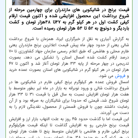
قیمت برنج در شالیکوبی های مازندران برای چهارمین مرحله از
شروع برداشت این محصول افزایشی شده و اکنون قیمت ارقام
کیفی کشت اول در هر کیلو گرم به 47تا 48هزار تومان و کشت
باردیگر و دونوچ به 52 تا 54 هزار تومان رسیده است.
به گزارش آبیاری به نقل از خبرگزاری ایرنا، همزمان با شروع برداشت
شالی یعنی از حدود چهار ماه پیش قیمت اعلاترین برنج مازندران یعنی
طارم محلی و هاشمی که طبق اعلام رسمی سازمان جهاد کشاورزی تا ۷۰
درصد ارقام کشت شده امسال استان را تشکیل می دهد، بصورت
تدریجی در چهار مرحله از پایه ۳۳ هزار تومان آغاز شد و اکنون تا ۴۷
هزار تومان در هر کیلو گرم در شالیکوبی های استان بصورت عمده خرید
و
فروش
می شود.
امسال فروش عمده هر کیلوگرم برنج کیفی طارم در شالیکوبی ها در
شروع برداشت شالی و ورود نوبرانه به بازار در ماه تیر بطور متوسط با
هفت هزار تومان افزایش نسبت به سال قبل با قیمت ۳۱ تا ۳۳ هزار
تومان شروع شد، قیمتی که حدودا برای شالیکاران به صرفه بود و از آن
رضایت داشتند چون با فروش قسمتی از محصول، نقدینگی لازم را به
دست می آوردند.
این قیمت اما با گذشت حدود ۴۵ روز به علت التهاب بازار ارز و افزایش
قیمت برنج خارجی رو به افزایش گذاشت تا اینکه قیمت هرکیلوگرم
برنج کیفی طارم و هاشمی با افزایش متوسط پنج تا هفت هزار تومان
در هر کیلو گرم به حدود ۳۸ هزار تومان رسید. در این مرحله نیز