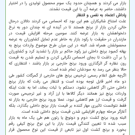
بازار می کردند و همچنان حدود یک سوم محصول تولیدی را در اختیار
داشتند، حاضر به عرضه آن با این قیمت نشدند.
پاداش اعتماد به نفس و انتظار
علت امتناع شالیکاران هم این بود که احساس می کردند دلالان درحال
خالی کردن بازار از برنج هستند تا در آینده ای نه چندان دور به نرخ
دلخواهشان به بازار عرضه کنند. سومین مرحله افزایش قیمت در
مازندران در حقیقت با رکود بازار به خاطر عدم تمایل کشاورزان به عرضه
محصولشان همراه شد. البته در این میان طرح موضوع واردات برنج به
بهانه کمبود برنج داخلی نیز رکود حاکم بر بازار را تشدید کرد و کشاورزان
را بر آن داشت تا بجای احساس نگرانی کردن و تسلیم شدن به قیمت
روز، نظاره گر اثرگذاری ورود برنج خارجی بر بازار باشند ؛ انتظاری که
حالا بنظر می رسد به سودشان تمام شده است.
اگرچه طبق اعلام رسمی ترخیص برنج های خارجی از گمرگات کشور طی
دو ماه اخیر قابل توجه بوده است و انتظار می رفت که بازار برنج
داخلی حتی اگر کاهشی نشود، دستکم با ثبات بماند، اما به علت اینکه
واردات برنج نیز همانند دیگر کالاها با ارز آزاد و غیر ترجیحی صورت
گرفت و قیمت ارز هم کاهشی نبود، عملا ورود برنج خارجی به بازار نه
فقط نتوانست تاثیری مهار کننده بر قیمت بازار برنج داخلی بگذارد، بلکه
آغازگر مرحله چهارم افزایشی شدن قیمت برنج داخلی شده است.
البته ورود برنج کشت دوم و دونوچ یا رتون هم طی یک ماه به بازار
سبب شده تا تعیین کنندگی قیمت بازار با این نوع برنج کیفی رقم
بخورد و برنج کشت اول نیز تابعی از قیمت این نوع محصول قرار