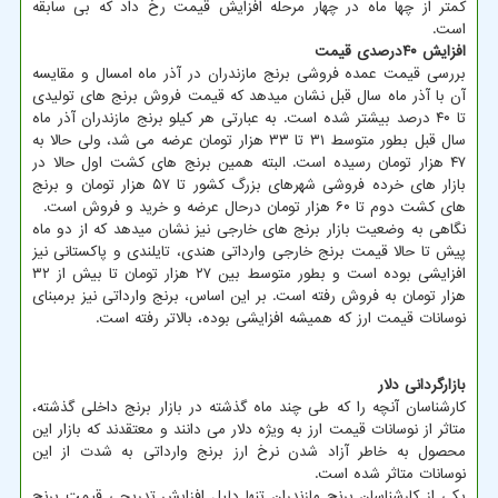
کمتر از چها ماه در چهار مرحله افزایش قیمت رخ داد که بی سابقه
است.
افزایش ۴۰درصدی قیمت
بررسی قیمت عمده فروشی برنج مازندران در آذر ماه امسال و مقایسه
آن با آذر ماه سال قبل نشان میدهد که قیمت فروش برنج های تولیدی
تا ۴۰ درصد بیشتر شده است. به عبارتی هر کیلو برنج مازندران آذر ماه
سال قبل بطور متوسط ۳۱ تا ۳۳ هزار تومان عرضه می شد، ولی حالا به
۴۷ هزار تومان رسیده است. البته همین برنج های کشت اول حالا در
بازار های خرده فروشی شهرهای بزرگ کشور تا ۵۷ هزار تومان و برنج
های کشت دوم تا ۶۰ هزار تومان درحال عرضه و خرید و فروش است.
نگاهی به وضعیت بازار برنج های خارجی نیز نشان میدهد که از دو ماه
پیش تا حالا قیمت برنج خارجی وارداتی هندی، تایلندی و پاکستانی نیز
افزایشی بوده است و بطور متوسط بین ۲۷ هزار تومان تا بیش از ۳۲
هزار تومان به فروش رفته است. بر این اساس، برنج وارداتی نیز برمبنای
نوسانات قیمت ارز که همیشه افزایشی بوده، بالاتر رفته است.
بازارگردانی دلار
کارشناسان آنچه را که طی چند ماه گذشته در بازار برنج داخلی گذشته،
متاثر از نوسانات قیمت ارز به ویژه دلار می دانند و معتقدند که بازار این
محصول به خاطر آزاد شدن نرخ ارز برنج وارداتی به شدت از این
نوسانات متاثر شده است.
یکی از کارشناسان برنج مازندران تنها دلیل افزایش تدریجی قیمت برنج