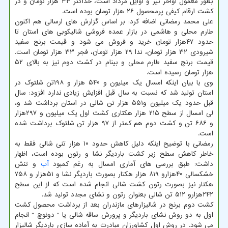
بطور معمول اواخر تیر و اوایل مرداد است، حداکثر ۳۳ هزار تومان و در
کشت ارقام کیفی پرمحصول ۲۶ هزار تومان بوده است.
علی محمد رمضانی اضافه کرد: بر اساس گزارش های ارسالی هم اکنون
طارم محلی و هاشمی در بازار عمده فروشی شالیکوبی های استان تا
حدود ۴۷هزار تومان خرید و فروش می شود و قیمت برنج سفید
شیرودی ۳۲ هزار تومان، ندا ۲۹ هزار تومان، فجر ۳۳ هزار تومان است.
قیمت برنج سفید طارم محلی و بینام در کشت دوم نیز به بالای ۵۲
هزار تومان رسیده است.
وی با بیان اینکه امسال یک میلیون و ۵۴۰ هزار و ۱۹۸تن شلتوک در
استان تولید شد که نسبت به سال قبل افزایش زیادی ندارد افزود: سال
قبل حدود یک میلیون و۵۵۱ هزار تن شالی در استان برداشت شد و،
لی امسال از سطح ۲۱۵ هزار هکتاری کشت اول یک میلیون و ۲۹۷هزار
و ۶۸۶ تن و کشت دوم هم کمتر از ۹۷ هزار تن شلتوک برداشت شده
است.
رمضانی با توضیح اینکه دلیل کاهش حدود ۱۰ هزار تنی شالی فقط به
خاطر کاهش سطح زیر کشت باردیگر نشا و رتون بوده است، اظهار
داشت: طبق بررسی های آماری امسال به رغم کمبود
آب
و تنش
خشکسالی ۴۰هزارو ۸۱۹ هزار هکتار بصورت باردیگر نشا و ۵۱هزار و ۷۵۸
هکتار نیز بصورت رتون کشت شالی انجام شده است که از این سطح
۲۴۲هزارو ۵۱۲ تن شالی بعنوان رتون و نشای مجدد تولید شد.
کشت دوم برنج در شالیزارهای مازندران بعد از برداشت محصول کشت
اول به دو روش نشای باردیگر و پرورش ساقه شالی یا " دونوچ " انجام
می شود. در روش اول کشاورزان مبادرت به آماده سازی باردیگر شالیزار