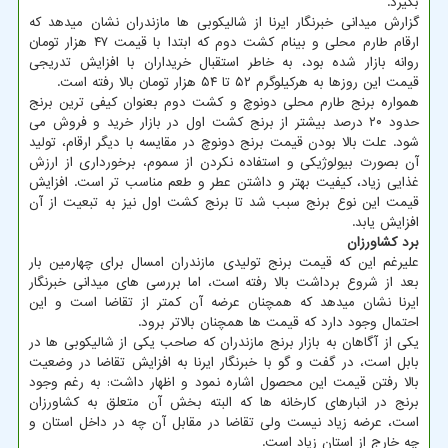
بگیرد.
گزارش میدانی خبرنگار ایرنا از شالیکوبی ها مازندران نشان میدهد که
ارقام طارم محلی و بینام کشت دوم که ابتدا با قیمت ۴۷ هزار تومان
روانه بازار شده بود، به خاطر استقبال خریداران با افزایش تدریجی
قیمت این روزها به هرکیلوگرم ۵۲ تا ۵۴ هزار تومان بالا رفته است.
همواره برنج طارم محلی دونوچ و کشت دوم بعنوان کیفی ترین برنج
حدود ۲۰ درصد بیشتر از برنج کشت اول در بازار خرید و فروش می
شود. علت بالا بودن قیمت برنج دونوچ در مقایسه با دیگر ارقام، تولید
آن بصورت بیولوژیکی و استفاده نکردن از سموم، برخورداری از ارزش
غذایی زیاد، کیفیت بهتر و داشتن عطر و طعم مناسب تر است. افزایش
قیمت این نوع برنج سبب شد تا برنج کشت اول نیز به تبعیت از آن
افزایش یابد.
برد کشاورزان
علیرغم این که قیمت برنج تولیدی مازندران امسال برای چهارمین بار
بعد از شروع برداشت بالا رفته است، اما بررسی های میدانی خبرنگار
ایرنا نشان میدهد که همچنان عرضه آن کمتر از تقاضا است و این
احتمال وجود دارد که قیمت ها همچنان بالاتر برود.
یکی از آگاهان به بازار برنج مازندران که صاحب یکی از شالیکوبی ها در
بابل است، در گفت و گو با خبرنگار ایرنا به افزایش تقاضا در وضعیت
بالا رفتن قیمت این محصول اشاره نمود و اظهار داشت: به رغم وجود
برنج در انبارهای کارخانه ها که البته بخش آن متعلق به کشاورزان
است، عرضه زیاد نیست ولی تقاضا در مقابل آن چه در داخل استان و
چه خارج از استان زیاد است.