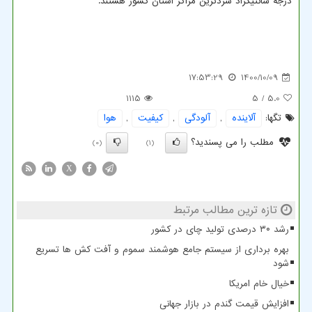
درجه سانتیگراد سردترین مراکز استان کشور هستند.
17:53:29
1400/10/09
1115
/ 5
5.0
تگها:
آلاینده
,
آلودگی
,
كیفیت
,
هوا
مطلب را می پسندید؟
(0)
(1)
X
تازه ترین مطالب مرتبط
رشد ۳۰ درصدی تولید چای در کشور
بهره برداری از سیستم جامع هوشمند سموم و آفت کش ها تسریع
شود
خیال خام امریکا
افزایش قیمت گندم در بازار جهانی