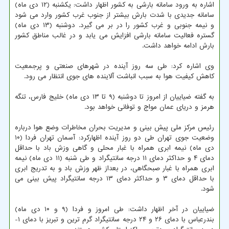
اشاره به ورود سامانه بارشی به کشور اظهار داشت: یکشنبه (۱۲ دی ماه)
سامانه جدیدی با شدت بارش بیشتر از جنوب غرب کشور وارد می شود
و نیمه جنوبی و غرب کشور را در بر می گیرد. دوشنبه (۱۳ دی ماه)
گستره فعالیت سامانه بارشی افزایش می یابد و در غالب مناطق کشور
بارش ادامه خواهد داشت.
وی اشاره کرد: طی سه روز آینده در شهرهای صنعتی و پرجمعیت
کاهش کیفیت هوا به سبب انباشت آلاینده های جوی انتظار می رود.
به گفته ضیاییان از امروز تا دوشنبه (۹ تا ۱۳ دی ماه) خلیج فارس، تنگه
هرمز و دریای عمان مواج و توفانی خواهد بود.
رئیس مرکز ملی پیش بینی و مدیریت بحران مخاطرات وضع هوا درباره
وضعیت جوی تهران طی دو روز آینده اظهارکرد: آسمان تهران فردا (۱۰
دی ماه) نیمه ابری همراه با غبار محلی و گاهی وزش باد با حداقل
دمای ۴ و حداکثر دمای ۱۱ درجه سانتیگراد و طی شنبه (۱۱ دی ماه) نیمه
ابری همراه با غبار صبحگاهی، در بعداز ظهر وزش باد و به تدریج ابری
با حداقل دمای ۳ و حداکثر دمای ۱۳ درجه سانتیگراد پیش بینی می
شود.
ضیاییان در آخر اظهار داشت: طی امروز و فردا (۹ و ۱۰ دی ماه)
بندرعباس با دمای ۲۶ و ۲۴ درجه سانتیگراد گرم ترین و تبریز با دمای ۱-