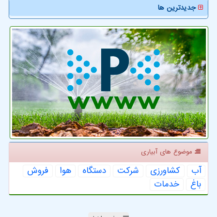
جدیدترین ها
موضوع های آبیاری
آب
كشاورزی
شركت
دستگاه
هوا
فروش
باغ
خدمات