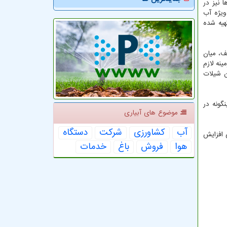
 نیز در
ویژه آب
هیه شده
ف، میان
نه لازم
ن شیلات
گونه در
موضوع های آبیاری
آب
كشاورزی
شركت
دستگاه
 افزایش
هوا
فروش
باغ
خدمات