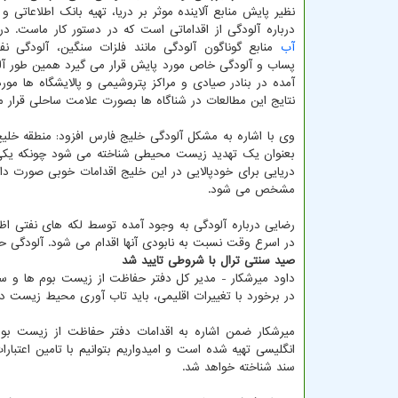
نظیر پایش منابع آلاینده موثر بر دریا، تهیه بانک اطلاعاتی و
درباره آلودگی از اقداماتی است که در دستور کار ماست. د
آب
منابع گوناگون آلودگی مانند فلزات سنگین، آلودگی نف
پساب و آلودگی خاص مورد پایش قرار می گیرد همین طور آل
آمده در بنادر صیادی و مراکز پتروشیمی و پالایشگاه ها مو
نتایج این مطالعات در شناگاه ها بصورت علامت ساحلی قرار م
وی با اشاره به مشکل آلودگی خلیج فارس افزود: منطقه خلی
بعنوان یک تهدید زیست محیطی شناخته می شود چونکه یکی ا
دریایی برای خودپالایی در این خلیج اقدامات خوبی صورت دا
مشخص می شود.
رضایی درباره آلودگی به وجود آمده توسط لکه های نفتی اظه
در اسرع وقت نسبت به نابودی آنها اقدام می شود. آلودگی حاص
صید سنتی ترال با شروطی تایید شد
داود میرشکار - مدیر کل دفتر حفاظت از زیست بوم ها و 
در برخورد با تغییرات اقلیمی، باید تاب آوری محیط زیست دریا
میرشکار ضمن اشاره به اقدامات دفتر حفاظت از زیست بو
انگلیسی تهیه شده است و امیدواریم بتوانیم با تامین اعتبا
سند شناخته خواهد شد.