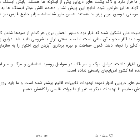
 ما قرار دارد و لاک پشت های دریایی یکی از اینگونه ها هستند. پایش آبسنگ ها
ر گونه ها نیز طراحی شود. نتایج این پایش نشان دهنده نقش موثر آبسنگ ها به 
نی دومین بیوم پرتولید هستند همین طور شناسنامه جزایر خلیج فارس نیز ت
ه امنیت ملی تشکیل شده که قرار بود دستور العملی برای هر کدام از صیدها شامل ک
وجه به آثار مخرب آن منفی است اما صید سنتی ترال با شروطی تایید شد. دراین زمی
فی را انجام دهد. قانون حفاظت و بهره برداری آبزیان این اختیار را به سازما
هار داشت: عوامل مرگ و میر فک در سواحل روسیه شناسایی و مرگ و میر این
ده اما کشور اذربایجان پاسخی نداده است.
تم های دریایی اظهار نمود: تهدیدات تغییرات اقلیم بیشتر شده است و ما باید روی
اش نماییم تا تهدیدات دیگر به غیر از تغییرات اقلیمی را کاهش دهیم.
1170
/ 5
5.0