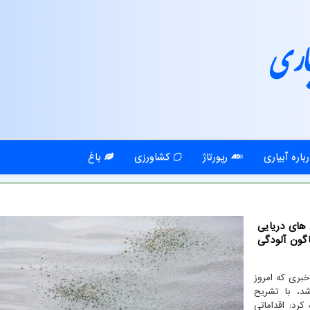
اری
باره آبیاری
رپورتاژ
کشاورزی
باغ
 های دریایی
گون آلودگی
ری که امروز
د، با تشریح
کرد: اقداماتی