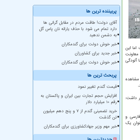
پربیننده ترین ها
آقای دولت! طاقت مردم در مقابل گرانی ها
دارد تمام می شود با حذف یارانه نان پاس گل
به دشمن ندهید
خبر خوش دولت برای گندمکاران
اما این
خبر جدید برای کشاورزان
 معاونت
 آلودگی
خبر خوش دولت برای گندمکاران
پربحث ترین ها
 مشاهده
.
قیمت گندم تغییر نمود
افزایش حجم تجارت بین ایران و پاکستان به
ر داشت:
رقم 10 میلیارد دلار
خرید تضمینی گندم از ۷ و پنج دهم میلیون
فارسی و
تن گذشت
نوان یک
خبر مهم وزیر جهادکشاورزی برای گندمکاران
جدیدترین ها