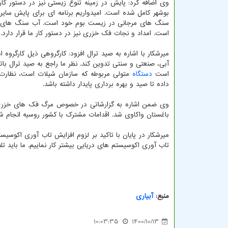
وی اضافه کرد: پایش در زمینه تنوع زیستی نیز در دستور کار
بوشهر کامل شده است. امیدواریم برنامه ای برای پایش سای
سنگ های مرجانی در زیست بوم خود است. آب سنگ های مرجا
است. امداد و نجات فک خزری نیز در دستور کار ما قرار دارد.
میرشکار با اشاره به صید ترال افزود: کارگروهی ذیل کارگرو
آبی، صنعتی و سنتی تدوین کند. نظر ما راجع به صید ترال بات
است
دستگاه
متولی مربوطه که سازمان شیلات است، نظارت کا
داده تا صید و بهره برداری پایدار داشته باشد.
وی ضمن اشاره به گزارشاتی در خصوص مرگ فک های خزری اظ
باغستان واکاوی شد. اقدامات مشترک با کشور روسیه انجام ش
میرشکار در پایان با تاکید بر لزوم افزایش تاب آوری اکوسیس
تاب آوری اکوسیستم های دریایی بیشتر کار نماییم. ما باید تل
منبع:
آبیاری
10:03:35
1400/10/13