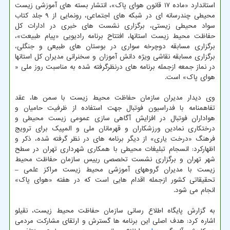
استاندارد «ماده ۱۷ قانون هوای پاک»، انتشار بسته های آموزشی زیست
محیطی چندرسانه ای در شبکه های اجتماعی، رونمایی از ۹ جلد کتاب
سواد محیطی زیستی، برگزاری نشست های خبری در ادارات کل
حفاظت محیط زیست استانها، افتتاح برنامه رادیویی «پیام طبیعت»،
برگزاری مسابقه دوچرخه سواری در بوستان های طبیعی و جنگلی،
برگزاری مسابقه نقاشی ویژه دانش آموزان و سخنرانی مدیران کل استانها
در نماز جمعه ازجمله برنامه های درنظرگرفته شده به مناسبت روز ملی «
هوای پاک» است.
وی دیدار مدیران سازمان حفاظت محیط زیست با سمن ها، عقد
تفاهمنامه با فدراسیون فوتبال جهت استفاده از ظرفیت حامیان و
هواداران فوتبال در افزایش آگاهی سازی عمومی زیست محیطی و
درختکاری نمادین ورزشکاران و قهرمانان ملی و المپیک برای ترویج
فرهنگ «درخت یاری» از دیگر برنامه های در نظر گرفته شده، ذکر و
اظهارکرد: انسجام تبلیغات محیطی با همکاری شهرداری تهران در سطح
شهر تهران و برگزاری نشست تخصصی رییس سازمان حفاظت محیط
زیست با مدیران گروههای آموزشی محیط زیست مراکز علمی –
تحقیقاتی کشور ازجمله اقدام هایی است که در هفته «هوای پاک»
انجام می شود.
به گزارش پایگاه اطلاع رسانی سازمان حفاظت محیط زیست، نقیلو
اشاره کرد: هدف اصلی این برنامه ها گسترش و ارتقای مشارکت مردمی