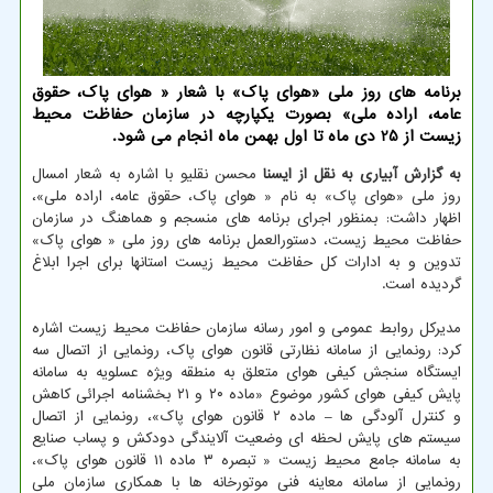
برنامه های روز ملی «هوای پاک» با شعار « هوای پاک، حقوق
عامه، اراده ملی» بصورت یکپارچه در سازمان حفاظت محیط
زیست از 25 دی ماه تا اول بهمن ماه انجام می شود.
به گزارش آبیاری به نقل از ایسنا
محسن نقلیو با اشاره به شعار امسال
روز ملی «هوای پاک» به نام « هوای پاک، حقوق عامه، اراده ملی»،
اظهار داشت: بمنظور اجرای برنامه های منسجم و هماهنگ در سازمان
حفاظت محیط زیست، دستورالعمل برنامه های روز ملی « هوای پاک»
تدوین و به ادارات کل حفاظت محیط زیست استانها برای اجرا ابلاغ
گردیده است.
مدیرکل روابط عمومی و امور رسانه سازمان حفاظت محیط زیست اشاره
کرد: رونمایی از سامانه نظارتی قانون هوای پاک، رونمایی از اتصال سه
ایستگاه سنجش کیفی هوای متعلق به منطقه ویژه عسلویه به سامانه
پایش کیفی هوای کشور موضوع «ماده ۲۰ و ۲۱ بخشنامه اجرائی کاهش
و کنترل آلودگی ها – ماده ۲ قانون هوای پاک»، رونمایی از اتصال
سیستم های پایش لحظه ای وضعیت آلایندگی دودکش و پساب صنایع
به سامانه جامع محیط زیست « تبصره ۳ ماده ۱۱ قانون هوای پاک»،
رونمایی از سامانه معاینه فنی موتورخانه ها با همکاری سازمان ملی