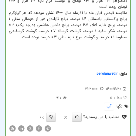
(مخلوط) ۱۳۱ هزار و ۹۴۰ تومان و گوشت مرغ تازه ۳۰ هزار و ۷۷۴
تومان بوده است.
مقایسه قیمتی آبان ماه با آذرماه سال ۱۴۰۰ نشان میدهد که هر کیلوگرم
برنج پاکستانی باسماتی ۱.۴ درصد، برنج تایلندی غیر از هومالی منفی ۱
درصد، برنج طارم اعلاء ۶.۷ درصد، برنج داخلی هاشمی (درجه یک) ۵.۹
درصد، شکر سفید ۱ درصد، گوشت گوساله ۰.۷ درصد، گوشت گوسفندی
مخلوط ۰.۱ درصد و گوشت مرغ تازه منفی ۰.۳ درصد بوده است.
منبع:
persianwet.ir
21:20:00
1400/11/20
910
/ 5
5.0
تگها:
آب
مطلب را می پسندید؟
(0)
(1)
X