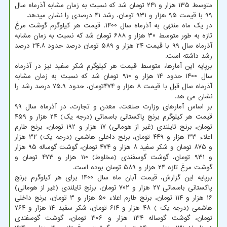
متوسط ۱۳۵ هزار و ۲۴۱ تومان شد که نسبت به زمان مشابه آذرماه سال
۹۹ با قیمت ۹۵ هزار و ۹۳۱ تومان، رشد ۴۱ درصدی را نشان میدهد.
در یک ماه منتهی به آذرماه سال ۱۴۰۰، قیمت هر کیلوگرم گوشت مرغ
تازه به طور متوسط ۳۰ هزار و ۶۸۸ تومان شد که نسبت به زمان مشابه
آذرماه سال ۹۹ با قیمت ۲۴ هزار و ۵۸۹ تومان درصد حدود ۲۴.۸ درصد
رشد داشته است.
برپایه این آمارها، متوسط قیمت هر کیلوگرم شکر سفید نیز در آذرماه
سال ۱۴۰۰ حدود ۱۴ هزار و ۹۱۰ تومان شد که نسبت به زمان مشابه
آذرماه سال قبل با قیمت ۸ هزار و ۴۷۴تومان، حدود ۷۵.۹ درصد رشد را
نشان می هد.
بر اساس آمارهای وزارت صنعت، معدن و تجارت، در آذرماه سال ۹۹
قیمت هر کیلوگرم برنج پاکستانی باسماتی (درجه یک) ۲۴ هزار و ۴۵۹
تومان، برنج تایلندی (غیر از هومالی) ۱۷ هزار و ۱۹۲ تومان، برنج طارم
اعلاء ۳۳ هزار و ۴۴۹ تومان، برنج داخلی هاشمی (درجه یک) ۳۲ هزار
و ۸۷۵ تومان و شکر سفید ۸ هزار و ۴۷۴ تومان، گوشت گوساله ۹۵ هزار
و ۹۳۱ تومان، گوشت گوسفندی (مخلوط) ۱۱۰ هزار و ۴۷۳ تومان و
گوشت مرغ تازه ۲۴ هزار و ۵۸۹ تومان بوده است.
برپایه این گزارش، قیمت آبان ماه سال ۱۴۰۰ برای هر کیلوگرم برنج
پاکستانی باسماتی ۲۷ هزار و ۷۰۲ تومان، برنج تایلندی (غیر از هومالی)
۱۶ هزار و ۱۱۴ تومان، برنج طارم اعلاء ۵۰ هزار و ۳ تومان، برنج داخلی
هاشمی (درجه یک ) ۴۸ هزار و ۶۱۴ تومان، شکر سفید ۱۴ هزار و ۷۶۴
تومان، گوشت گوساله ۱۳۴ هزار و ۳۰۶ تومان، گوشت گوسفندی