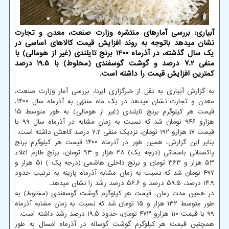
آبیاری: بررسی آمارهای منتشره وزارت صنعت، معدن و تجارت
نشان میدهد باتوجه به روند افزایش قیمت کالاهای اساسی در
یک سال گذشته، در آذرماه 1400 برنج تایلندی (غیر از هومالی) با
منفی 7.2 درصد و گوشت گوسفندی (مخلوط) با 19.5 درصد
کمترین افزایش قیمت را داشته است.
به گزارش آبیاری به نقل از خبرگزاری ایرنا، بررسی آمار وزارت صنعت،
معدن و تجارت نشان میدهد در یک ماه منتهی به آذرماه سال ۱۴۰۰،
قیمت هر کیلوگرم برنج تایلندی (غیر از هومالی) به طور متوسط ۱۵
هزارو ۹۴۶ تومان شد که نسبت به زمان مشابه در آذرماه سال ۹۹ با
قیمت ۱۷ هزارو ۱۹۲ تومان، نزدیک منفی ۷.۲ درصد کاهش داشته است.
بنابر این گزارش، همین طور در آذرماه ۱۴۰۰ قیمت هر کیلوگرم برنج
پاکستانی باسماتی (درجه یک) ۲۸ هزار و ۹۳ تومان، برنج طارم اعلاء
۵۳ هزار و ۳۶۳ تومان و برنج داخلی هاشمی (درجه یک ) ۵۱ هزار و
۴۹۷ تومان شد که نسبت به زمان مشابه آذرماه پارینه به ترتیب حدود
۱۴.۹ درصد، ۵۹.۵ درصد و ۵۶.۶ درصد رشد را نشان میدهد.
در همین مدت زمان، قیمت هر کیلوگرم گوشت گوسفندی (مخلوط) به
طور متوسط ۱۳۲ هزار و ۱۵ تومان شد که نسبت به زمان مشابه آذرماه
۹۹ با قیمت ۱۱۰ هزارو ۴۷۳ تومان، حدود ۱۹.۵ درصد رشد داشته است.
همچنین قیمت هر کیلوگرم گوشت گوساله در آذرماه امسال به طور