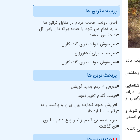
پربیننده ترین ها
آقای دولت! طاقت مردم در مقابل گرانی ها
دارد تمام می شود با حذف یارانه نان پاس گل
به دشمن ندهید
خبر خوش دولت برای گندمکاران
خبر جدید برای کشاورزان
یک ماده
خبر خوش دولت برای گندمکاران
بهداشتی
پربحث ترین ها
شناسایی
معرفی ۳ رقم جدید آویشن
 ادارات
قیمت گندم تغییر نمود
یری از
افزایش حجم تجارت بین ایران و پاکستان به
م شوند و
رقم 10 میلیارد دلار
 بروزرسانی شده و سامانه ۱۰۵۴ که یک سیستم استانی
خرید تضمینی گندم از ۷ و پنج دهم میلیون
تن گذشت
رای گشت
جدیدترین ها