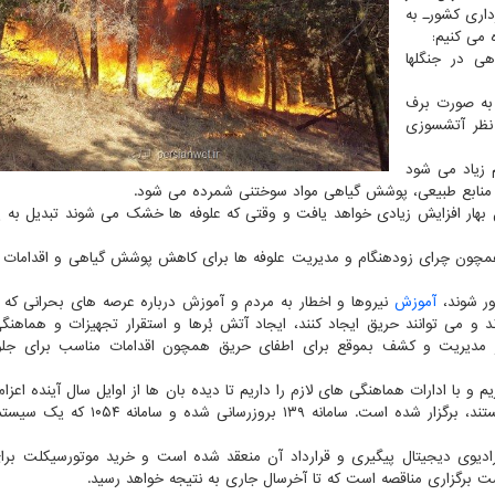
داری کشورـ به
ی در جنگلها
 به صورت برف
 نظر آتشسوزی
 زیاد می شود
نابع طبیعی، پوشش گیاهی مواد سوختنی شمرده می شود.
 بهار افزایش زیادی خواهد یافت و وقتی که علوفه ها خشک می شوند تبدیل به 
همچون چرای زودهنگام و مدیریت علوفه ها برای کاهش پوشش گیاهی و اقدامات 
ور شوند،
آموزش
نیروها و اخطار به مردم و آموزش درباره عرصه های بحرانی که 
 می توانند حریق ایجاد کنند، ایجاد آتش بُرها و استقرار تجهیزات و هماهنگی
مدیریت و کشف بموقع برای اطفای حریق همچون اقدامات مناسب برای جلوگ
 و با ادارات هماهنگی های لازم را داریم تا دیده بان ها از اوایل سال آینده اعزا
دوره های آموزشی برای همیاران طبیعت که ۱۰۵هزار نفر هستند، برگزار شده است. سامانه ۱۳۹
ادیوی دیجیتال پیگیری و قرارداد آن منعقد شده است و خرید موتورسیکلت ب
ت برگزاری مناقصه است که تا آخرسال جاری به نتیجه خواهد رسید.