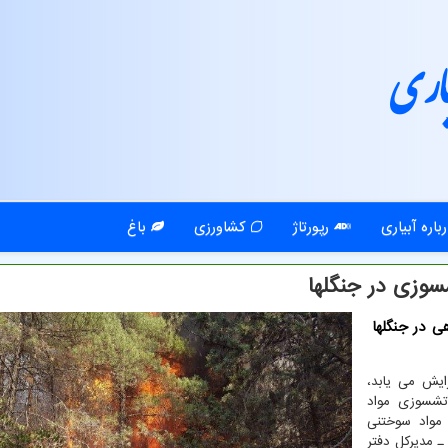
اری
باره آبیاری
رپورتاژ
کشاورزی
باغ
ی در جنگلها
یش می یابد،
شسوزی مواد
مواد سوختنی
 مدیرکل دفتر