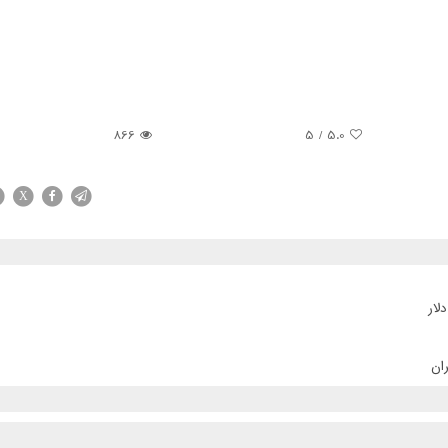
866
/ 5
5.0
X
ان