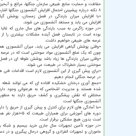
حفاظت و حمایت منابع طبیعی سازمان جنگلها، مراتع و آبخیز
۸ نکته درباره پیشبینی احتمال افزایش آتشسوزی جنگلها اشاره می کنیم:
*با افزایش میزان بارندگی در فصل زمستان، پوشش گیاه
افزایش می یابد و مستعد آتشسوزی می شوند.
*در حوزه زاگرس به سبب بارندگی های سال جاری که غالبا
بوده است در تابستان فصل آینده مشکلات بیشتری را از
عرصه های طبیعی خواهیم داشت.
*وقتی پوشش گیاهی افزایش می یابد، میزان آتشسوزی هم
چون که یک ضلع آتشسوزی مواد سوختنی است که در عرصه م
*وقتی میزان بارندگی ها زیاد باشد پوشش علوفه ای در فصل
سوختنی بسیار خطرناک در طبیعت می شوند.
*برای پیش گیری از این آتشسوزی لازم است اقدامات فنی 
در عرصه جنگلی انجام دهیم.
*جمع آوری درختان خشکیده افتاده ای که می توانند شعله 
شده هستند و مدیریت اشخاصی که به هرعنوانی وجود دارند و
مختلفی که نقش پیشگیری و کشف حریق دارند به منظور 
آتشسوزی جنگلها است.
*ما آمادگی های لازم برای کنترل و پیش گیری از حریق را داریم
است بدون هیچ مشکلی برقرار است.
*در حوزه تأمین تجهیزات سال جاری خرید بیسیم و شبکه ر
ماموران و تجهیزات انفرادی و گروهی درحال پیگیری و در دس