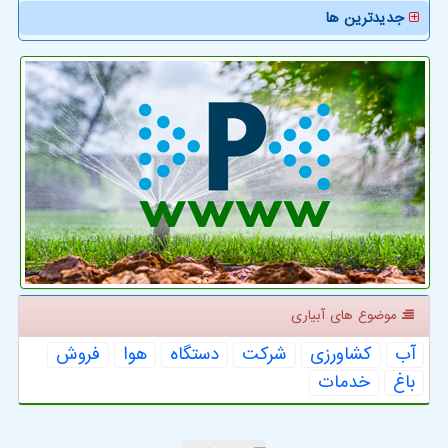
جدیدترین ها
موضوع های آبیاری
آب
كشاورزی
شركت
دستگاه
هوا
فروش
باغ
خدمات