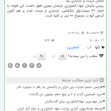
مالکان مرمت و بازسازی شد.
رییس سازمان جهاد کشاورزی خراسان جنوبی اظهار داشت: این قنوات با
اعتبار ۳۰ میلیاردریال بازگشایی، بازسازی و مرمت شده و هم اکنون
آبدهی آنها در مجموع ۹۰ لیتر بر ثانیه است.
22:38:10
1400/11/29
944
/ 5
5.0
تگها:
آب
,
كشاورزی
مطلب را می پسندید؟
(0)
(1)
X
تازه ترین مطالب مرتبط
افزایش حجم تجارت بین ایران و پاکستان به رقم 10 میلیارد دلار
خرید تضمینی گندم از ۷ و پنج دهم میلیون تن گذشت
خبر مهم وزیر جهادکشاورزی برای گندمکاران
توسعه همکاریهای آماری وزارت جهاد کشاورزی و مرکز آمار ایران