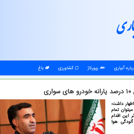
اری
باره آبیاری
رپورتاژ
کشاورزی
باغ
ی
ظهار داشت:
 میتوان تمام
ر این اقدام
لودگی هوا