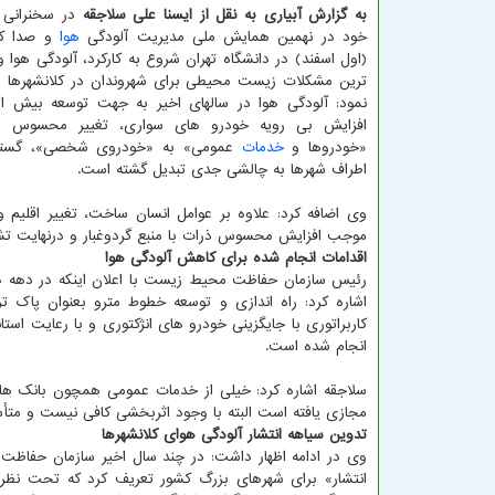
به گزارش آبیاری به نقل از ایسنا علی سلاجقه
در سخنرانی 
خود در نهمین همایش ملی مدیریت آلودگی
هوا
و صدا که 
(اول اسفند) در دانشگاه تهران شروع به کارکرد، آلودگی هوا و 
ترین مشکلات زیست محیطی برای شهروندان در کلانشهرها د
نمود: آلودگی هوا در سالهای اخیر به جهت توسعه بیش ا
افزایش بی رویه خودرو های سواری، تغییر محسوس ال
«خودروها و
خدمات
عمومی» به «خودروی شخصی»، گستر
اطراف شهرها به چالشی جدی تبدیل گشته است.
وی اضافه کرد: علاوه بر عوامل انسان ساخت، تغییر اقلیم
موجب افزایش محسوس ذرات با منبع گردوغبار و درنهایت تش
اقدامات انجام شده برای کاهش آلودگی هوا
رئیس سازمان حفاظت محیط زیست با اعلان اینکه در دهه های
کاربراتوری با جایگزینی خودرو های انژکتوری و با رعایت است
انجام شده است.
سلاجقه اشاره کرد: خیلی از خدمات عمومی همچون بانک ها
مجازی یافته است البته با وجود اثربخشی کافی نیست و مت
تدوین سیاهه انتشار آلودگی هوای کلانشهرها
وی در ادامه اظهار داشت: در چند سال اخیر سازمان حفاظت
انتشار» برای شهرهای بزرگ کشور تعریف کرد که تحت نظر ک