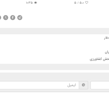
1035
/ 5
5.0
X
ان
 بخش کشاورزی