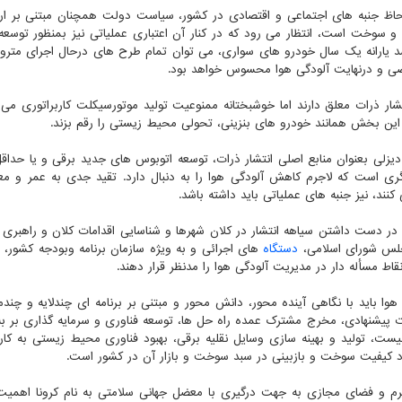
ظ جنبه های اجتماعی و اقتصادی در کشور، سیاست دولت همچنان مبتنی بر ارائه
سوخت است، انتظار می رود که در کنار آن اعتباری عملیاتی نیز بمنظور توسع
می و به ویژه مترو لحاظ شود چونکه فقط با ۱۰ درصد یارانه یک سال خودرو های سواری، می توان تمام طرح های درحال اجرای مت
شخصی و درنهایت آلودگی هوا محسوس خواهد بود.
ار ذرات معلق دارند اما خوشبختانه ممنوعیت تولید موتورسیکلت کاربراتوری می ت
این بخش همانند خودرو های بنزینی، تحولی محیط زیستی را رقم بزند.
یزلی بعنوان منابع اصلی انتشار ذرات، توسعه اتوبوس های جدید برقی و یا حداقل
ی است که لاجرم کاهش آلودگی هوا را به دنبال دارد. تقید جدی به عمر و معا
نند، نیز جنبه های عملیاتی باید داشته باشد.
 دست داشتن سیاهه انتشار در کلان شهرها و شناسایی اقدامات کلان و راهبری د
مجلس شورای اسلامی،
دستگاه
های اجرائی و به ویژه سازمان برنامه وبودجه کشور، 
اط مسأله دار در مدیریت آلودگی هوا را مدنظر قرار دهند.
وا باید با نگاهی آینده محور، دانش محور و مبتنی بر برنامه ای چندلایه و چندم
ات پیشنهادی، مخرج مشترک عمده راه حل ها، توسعه فناوری و سرمایه گذاری بر 
یست، تولید و بهینه سازی وسایل نقلیه برقی، بهبود فناوری محیط زیستی به کار 
د کیفیت سوخت و بازبینی در سبد سوخت و بازار آن در کشور است.
ی نرم و فضای مجازی به جهت درگیری با معضل جهانی سلامتی به نام کرونا اهم