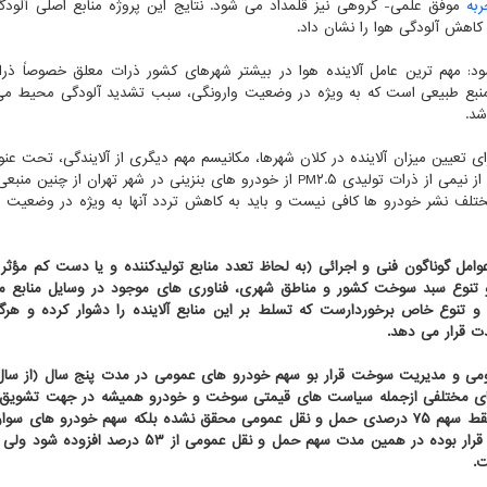
ربه
موفق علمی- گروهی نیز قلمداد می شود. نتایج این پروژه منابع اصلی آلودگ
کاهش آلودگی هوا را نشان داد.
مود: مهم ترین عامل آلاینده هوا در بیشتر شهرهای کشور ذرات معلق خصوصاً ذر
ات، دارای منبع طبیعی است که به ویژه در وضعیت وارونگی، سبب تشدید آلودگی محیط 
شد.
 تعیین میزان آلاینده در کلان شهرها، مکانیسم مهم دیگری از آلایندگی، تحت عنوا
سایشی را در منظر پژوهشگران پررنگ کرد. بعنوان مثال بیش از نیمی از ذرات تولیدی PM۲.۵ از خودرو های بنزینی در شهر تهران ا
تلف نشر خودرو ها کافی نیست و باید به کاهش تردد آنها به ویژه در وضعیت و
امل گوناگون فنی و اجرائی (به لحاظ تعدد منابع تولیدکننده و یا دست کم مؤثر ب
و تنوع سبد سوخت کشور و مناطق شهری، فناوری های موجود در وسایل منابع 
 تنوع خاص برخوردارست که تسلط بر این منابع آلاینده را دشوار کرده و هرگو
ت قرار می دهد.
رسد اما متأسفانه دلیلهای مختلفی ازجمله سیاست های قیمتی سوخت و خودرو همیشه در جهت تشویق
از خودروی سواری در مقابل خودرو های عمومی بوده و نه فقط سهم ۷۵ درصدی حمل و نقل عمومی محقق نشده بلکه سهم خودرو 
از گذشته رو به افزایش است. در حمل و نقل بین شهری هم قرار بوده در همین مدت سهم حمل و نقل عمومی ا