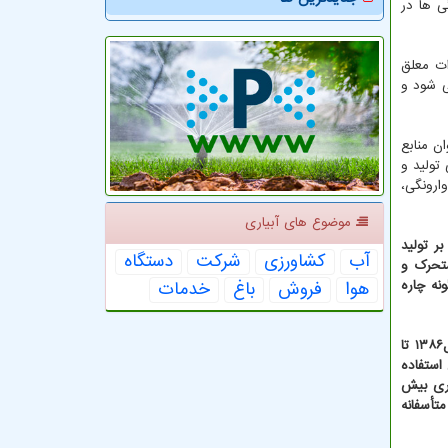
ی ها در
ات معلق
می شود و
ن منابع
ز چنین منبعی تولید و
ارونگی،
موضوع های آبیاری
ر تولید
آب
كشاورزی
شركت
دستگاه
متحرک و
هوا
فروش
باغ
خدمات
نه چاره
سلاجقه اشاره کرد: بااینکه طبق قانون توسعه حمل و نقل عمومی و مدیریت سوخت قرار بو سهم خودرو های عمومی در مدت پنج سال (از سال۱۳۸۶ تا
 استفاده
های سواری بیش
ز ۵۳ درصد افزوده شود ولی متأسفانه