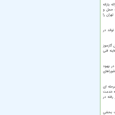
 یارانه
ه حمل و
رو تهران را
واند در
 گازسوز
ینه فنی
ر بهبود
شوراهای
رحله ای
به خدمت
رفته در
یت بخشی