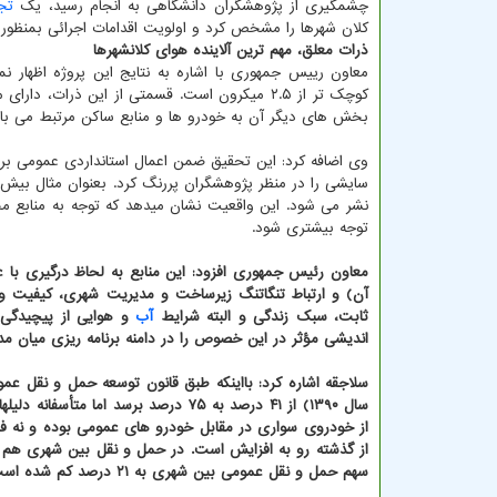
چشمگیری از پژوهشگران دانشگاهی به انجام رسید، یک
تج
کلان شهرها را مشخص کرد و اولویت اقدامات اجرائی بمنظور 
ذرات معلق، مهم ترین آلاینده هوای کلانشهرها
معاون رییس جمهوری با اشاره به نتایج این پروژه اظهار ن
کوچک تر از ۲.۵ میکرون است. قسمتی از این ذر
بخش های دیگر آن به خودرو ها و منابع ساکن مرتبط می با
وی اضافه کرد: این تحقیق ضمن اعمال استانداردی عمومی برای
نشر می شود. این واقعیت نشان میدهد که توجه به منابع مخ
توجه بیشتری شود.
معاون رئیس جمهوری افزود: این منابع به لحاظ درگیری با عو
آن) و ارتباط تنگاتنگ زیرساخت و مدیریت شهری، کیفیت 
ثابت، سبک زندگی و البته شرایط
آب
و هوایی از پیچیدگی و
اندیشی مؤثر در این خصوص را در دامنه برنامه ریزی میان مد
سال ۱۳۹۰) از ۴۱ درصد به ۷۵ درصد ب
سهم حمل و نقل عمومی بین شهری به ۲۱ درصد کم شده است.