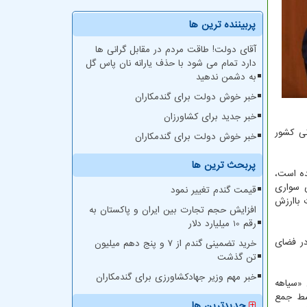
پربیننده ترین ها
آقای دولت! طاقت مردم در مقابل گرانی ها
دارد تمام می شود با حذف یارانه نان پاس گل
به دشمن ندهید
خبر خوش دولت برای گندمکاران
خبر جدید برای کشاورزان
نی کشور
خبر خوش دولت برای گندمکاران
پربحث ترین ها
ده است،
و توسعه خطوط BRT، حذف خودرو های سواری
قیمت گندم تغییر نمود
 باارزش
افزایش حجم تجارت بین ایران و پاکستان به
رقم 10 میلیارد دلار
در فضای
خرید تضمینی گندم از ۷ و پنج دهم میلیون
تن گذشت
خبر مهم وزیر جهادکشاورزی برای گندمکاران
 «سیاهه
وسط جمع
جدیدترین ها