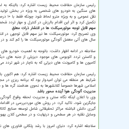
رئیس سازمان حفاظت محیط زیست اشاره کرد: بااینکه به لحا
های سنگین به خودرو های شخصی به ویژه در بخش تولید و 
نقل عمو
تکمیل کرد و اثر این اقدام باارزش در کنترل و مهار تردد 
سهم قابل توجه موتورسیکلت ها در انتشار ذرات معلق
وی تصریح کرد: موتورسیکلت ها نیز سهم قابل توجهی در انتش
سال های آتی معضل آلودگی موتورسیکلت ها را کم کند و در 
سلاجقه در ادامه اظهار داشت: باتوجه به اهمیت خودرو های د
و کاستن تردد اتوبوس های موجود دیزیلی از جنبه های دیگر
کامیون ها و کامیونت های دیزلی که به ناچار در شهر تردد می ک
رئیس سازمان حفاظت محیط زیست اشاره کرد: هم اکنون با در
شرایط هر منطقه می توان امیدوار بود که برنامه ریزی در 
اسلامی شهرها خصوصاً کلانشهرها به نحوی هدفمند گره ها و نق
مدیریت آلودگی هوا آینده محور باشد
وی با اعلان اینکه نگاه سنتی و مدیریت لحظه وقوع آلودگی ه
جایگزین شود، تاکید کرد: در روش های موردبررسی در اقدام
گیری دانش انباشته مراکز تحقیقاتی شامل توسعه صنایع کاتال
وسایل نقلیه در هر سطحی و درنهایت و در سطحی کلان بهبو
سلاجقه اشاره کرد: دنیای امروز با رشد پلکانی فناوری ها