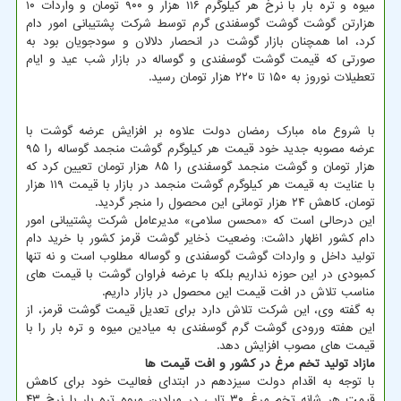
میوه و تره بار با نرخ هر کیلوگرم ۱۱۶ هزار و ۹۰۰ تومان و واردات ۱۰
هزارتن گوشت گوشت گوسفندی گرم توسط شرکت پشتیبانی امور دام
کرد، اما همچنان بازار گوشت در انحصار دلالان و سودجویان بود به
صورتی که قیمت گوشت گوسفندی و گوساله در بازار شب عید و ایام
تعطیلات نوروز به ۱۵۰ تا ۲۲۰ هزار تومان رسید.
با شروع ماه مبارک رمضان دولت علاوه بر افزایش عرضه گوشت با
عرضه مصوبه جدید خود قیمت هر کیلوگرم گوشت منجمد گوساله را ۹۵
هزار تومان و گوشت منجمد گوسفندی را ۸۵ هزار تومان تعیین کرد که
با عنایت به قیمت هر کیلوگرم گوشت منجمد در بازار با قیمت ۱۱۹ هزار
تومان، کاهش ۲۴ هزار تومانی این محصول را منجر گردید.
این درحالی است که «محسن سلامی» مدیرعامل شرکت پشتیبانی امور
دام کشور اظهار داشت: وضعیت ذخایر گوشت قرمز کشور با خرید دام
تولید داخل و واردات گوشت گوسفندی و گوساله مطلوب است و نه تنها
کمبودی در این حوزه نداریم بلکه با عرضه فراوان گوشت با قیمت های
مناسب تلاش در افت قیمت این محصول در بازار داریم.
به گفته وی، این شرکت تلاش دارد برای تعدیل قیمت گوشت قرمز، از
این هفته ورودی گوشت گرم گوسفندی به میادین میوه و تره بار را با
قیمت های مصوب افزایش دهد.
مازاد تولید تخم مرغ در کشور و افت قیمت ها
با توجه به اقدام دولت سیزدهم در ابتدای فعالیت خود برای کاهش
قیمت هر شانه تخم مرغ ۳۰ تایی در میادین میوه تره بار با نرخ ۴۳