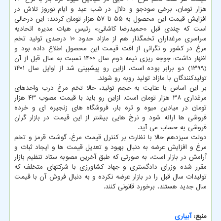
هزار تومان، برخی سودجو و دلال در شب عید و ایام نوروز تلاش در
افزایش قیمت این محصول به ۵۵ تا ۵۷ هزار تومان کردند؛ این درحالی
است که چندی قبل «حمیدرضا کاشانی» رئیس هیات مدیره اتحادیه
سراسری مرغداران تخمگذار هم از مازاد حدود ۱۰ درصدی تولید تخم
مرغ در کشور و نگرانی از افت قیمت این محصول اطلاع داده بود و
اظهار داشت: جوجه ریزی نیمه دوم سال ۱۴۰۰ نسبت به سال قبل از آن
(۱۳۹۹) دو برابر بوده است، ازاین رو پیشبینی شد از اوایل سال ۱۴۰۱
تولیدکنندگان با مازاد تولید روبه رو شوند.
بر این اساس با عنایت به حجم تولید، حالا تخم مرغ درب واحدهای
مرغداری ۳۸ هزار تومان است. ازاین رو باید با قیمت مصوب ۴۳ هزار
تومان در میادین میوه و تره بار، فروشگاه های زنجیره ای و خرده
فروشی ها ارائه شود و نرخ هایی بیشتر از این قیمت در بازار گران
فروشی به حساب می آید.
دولت سیزدهم حالا با نظارت بر کنترل قیمت مرغ، گوشت قرمز و تخم
مرغ و افزایش عرضه به دنبال بهبود و تعدیل قیمت ها و ایجاد ثبات و
آرامش در بازار است، به صورتی که طبق آخرین مصوبه ستاد تنظیم بازار
مقرر شده وزرای دادگستری و جهاد کشاورزی با شرکتهای متخلف که
تولیدات سال قبل را در بازار عرضه نکرده و به دنبال فروش آن با قیمت
سال جدید هستند، برخورد قانونی کنند.
منبع:
آبیاری