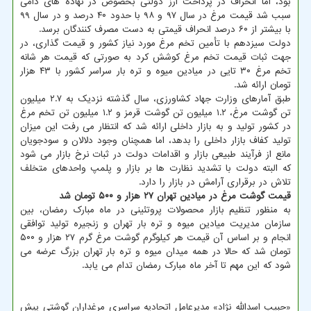
بود، اما انحراف در پرداخت ارز دولتی بخصوص در نهاده های دامی
سبب شد قیمت مرغ در سال ۹۷ و ۹۸ با حدود ۴۰ درصد و در سال ۹۹
با بیشتر از ۶۰ درصد انحراف قیمتی به دست مصرف کنندگان برسد.
دولت سیزدهم با تأمین تخم مرغ مورد نیاز کشور و قیمت گذاری، در
جهت ثبات قیمت تخم مرغ کوشش کرد به صورتی که قیمت هر شانه
تخم مرغ ۳۰ تایی در میادین میوه و تره بار سراسر کشور با ۴۳ هزار
تومان ارائه شد.
طبق آمارهای وزارت جهاد کشاورزی، سال گذشته نزدیک به ۲.۷ میلیون
تن گوشت مرغ، ۱.۲ میلیون تن گوشت قرمز و ۱.۲ میلیون تن تخم مرغ
در کشور تولید و به بازار داخلی ارائه شد که انتظار می رفت این میزان
تولید کفاف بازار داخلی را بدهد، اما همچنان وجود دلالان و سودجویان
مانع از فرآیند طبیعی بازار و اقدامات دولت در ثبات نرخ بازار می شود
که البته دولت با تشدید نظارت ها بر بازار و پلمپ واحدهای متخلف
تلاش در برقراری آرامش در بازار را دارد.
قیمت گوشت مرغ در میادین تهران ۲۷ هزار و ۵۰۰ تومان شد
به منظور تنظیم بازار محصولات پروتئینی در ماه مبارک رمضان، بین
سازمان مدیریت میادین میوه و تره بار تهران و زنجیره تولید توافقی
انجام و بر اساس آن قیمت هر کیلوگرم گوشت مرغ گرم ۲۷ هزار و ۵۰۰
تومان شد که حالا در همه میدان میوه و تره بار تهران بزرگ عرضه می
شود که این مهم تا آخر ماه مبارک رمضان تدام می یابد.
«حبیب اسدالله نژاد» مدیرعامل اتحادیه سراسری مرغداران گوشتی پیش