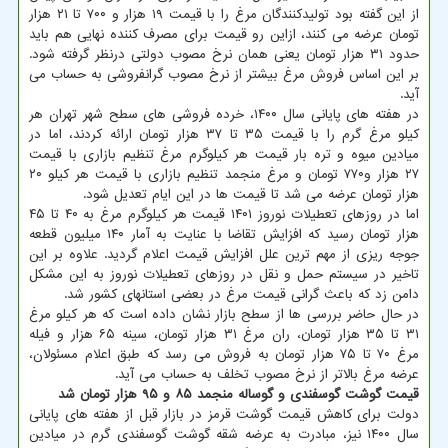
از این گفته بود تولیدکنندگان مرغ را با قیمت ۱۹ هزار و ۷۰۰ تا ۲۱ هزار
تومان عرضه می کنند، ازاین رو قیمت برای مصرف کننده نهایی هم باید
حدود ۳۱ هزار تومان یعنی همان نرخ مصوب دولتی درنظر گرفته شود.
بر این اساس فروش مرغ بیشتر از نرخ مصوب گرانفروشی به حساب می
آید.
در هفته های پایانی سال ۱۴۰۰، خرده فروشی های سطح شهر تهران هر
کیلو مرغ گرم را با قیمت ۳۵ تا ۳۷ هزار تومان ارائه کردند، اما در
میادین میوه و تره بار قیمت هر کیلوگرم مرغ تنظیم بازاری با قیمت
۲۷ هزار و۷۷۰ تومان و مرغ منجمد تنظیم بازاری با قیمت هر کیلو ۲۰
هزار تومان عرضه می شد تا قیمت ها در این ایام تعدیل شود.
اما در روزهای تعطیلات نوروز ۱۴۰۱ قیمت هر کیلوگرم مرغ به ۴۰ تا ۴۵
هزار تومان رسید که افزایش تقاضا با عنایت به آمار ۱۴۰ میلیون قطعه
جوجه ریزی از مهم ترین علل افزایش قیمت اعلام گردید. علاوه بر این
تاخیر در سیستم حمل و نقل در روزهای تعطیلات نوروز به این مشکل
دامن زد که باعث گرانی قیمت مرغ در بعضی استانهای کشور شد.
در حال حاضر بررسی ها از سطح بازار نشان داده است که هر کیلو مرغ
۳۱ تا ۳۵ هزار تومان، ران مرغ ۳۱ هزار تومان، سینه ۶۵ هزار و فیله
مرغ ۷۰ تا ۷۵ هزار تومان به فروش می رسد که طبق اعلام مسئولان،
عرضه مرغ بالاتر از نرخ مصوب تخلف به حساب می آید.
قیمت گوشت گوسفندی و گوساله منجمد ۸۵ و ۹۵ هزار تومان شد
دولت برای کاهش قیمت گوشت قرمز در بازار قبل از هفته های پایانی
سال ۱۴۰۰ نیز، مبادرت به عرضه شقه گوشت گوسفندی گرم در میادین