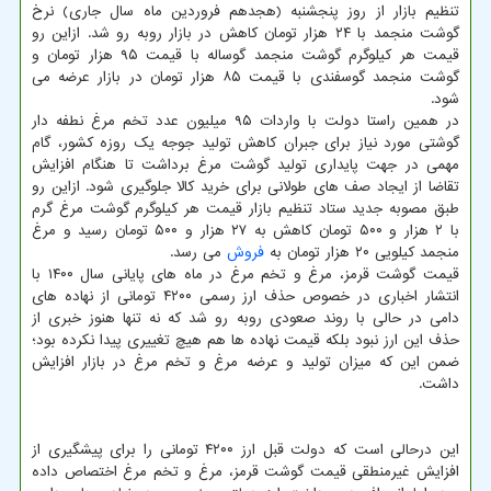
تنظیم بازار از روز پنجشنبه (هجدهم فروردین ماه سال جاری) نرخ
گوشت منجمد با ۲۴ هزار تومان کاهش در بازار روبه رو شد. ازاین رو
قیمت هر کیلوگرم گوشت منجمد گوساله با قیمت ۹۵ هزار تومان و
گوشت منجمد گوسفندی با قیمت ۸۵ هزار تومان در بازار عرضه می
شود.
در همین راستا دولت با واردات ۹۵ میلیون عدد تخم مرغ نطفه دار
گوشتی مورد نیاز برای جبران کاهش تولید جوجه یک روزه کشور، گام
مهمی در جهت پایداری تولید گوشت مرغ برداشت تا هنگام افزایش
تقاضا از ایجاد صف های طولانی برای خرید کالا جلوگیری شود. ازاین رو
طبق مصوبه جدید ستاد تنظیم بازار قیمت هر کیلوگرم گوشت مرغ گرم
با ۲ هزار و ۵۰۰ تومان کاهش به ۲۷ هزار و ۵۰۰ تومان رسید و مرغ
منجمد کیلویی ۲۰ هزار تومان به
فروش
می رسد.
قیمت گوشت قرمز، مرغ و تخم مرغ در ماه های پایانی سال ۱۴۰۰ با
انتشار اخباری در خصوص حذف ارز رسمی ۴۲۰۰ تومانی از نهاده های
دامی در حالی با روند صعودی روبه رو شد که نه تنها هنوز خبری از
حذف این ارز نبود بلکه قیمت نهاده ها هم هیچ تغییری پیدا نکرده بود؛
ضمن این که میزان تولید و عرضه مرغ و تخم مرغ در بازار افزایش
داشت.
این درحالی است که دولت قبل ارز ۴۲۰۰ تومانی را برای پیشگیری از
افزایش غیرمنطقی قیمت گوشت قرمز، مرغ و تخم مرغ اختصاص داده