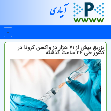
آبیاری
منو
تزریق بیش از 71 هزار دز واکسن کرونا در
کشور طی 24 ساعت گذشته