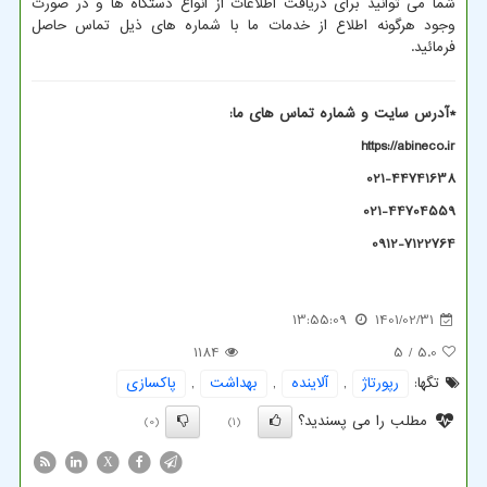
شما می توانید برای دریافت اطلاعات از انواع دستگاه ها و در صورت
وجود هرگونه اطلاع از خدمات ما با شماره های ذیل تماس حاصل
فرمائید.
*
آدرس سایت و شماره تماس های ما
:
https://abineco.ir
021-44741638
021-44704559
0912-7122764
13:55:09
1401/02/31
1184
/ 5
5.0
تگها:
رپورتاژ
,
آلاینده
,
بهداشت
,
پاكسازی
مطلب را می پسندید؟
(0)
(1)
X