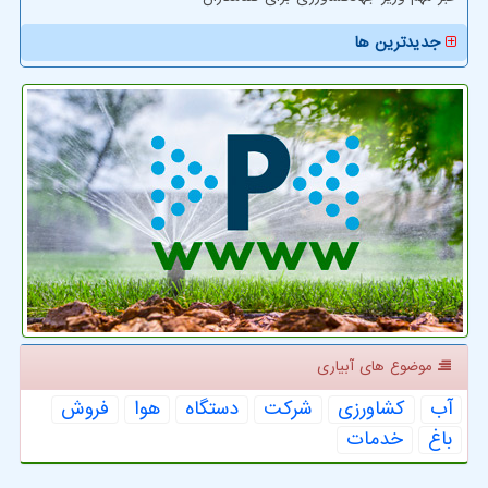
جدیدترین ها
موضوع های آبیاری
آب
كشاورزی
شركت
دستگاه
هوا
فروش
باغ
خدمات