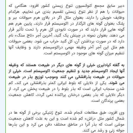
دبیر سابق مجمع کنوانسیون تنوع زیستی کشور افزود: هنگامی که
حیوانات را هم از نظر تنوع زیستی تقسیم بندی می نماییم، هرکدام
وظایف خویش را دارند. بعنوان مثال اگر در بالای هرم حیوانات ببر و
پلنگ بعنوان گونه های اثرگذار در اکوسیستم قرار دارند، پایین هرم هم
گونه هایی قرار دارند که در صورت نابودی کل هرم را تحت تأثیر قرار
می دهند. بعنوان نمونه در چینش یک گنبد، آخرین آجر «تاج سنگ» نام
دارد که در صورت برداشتن آن، کل گنبد خراب می شود. بعضی حیوانات
هم مثل این آجر آخر وظیفه مهمی دراکوسیستم دارند و وظایف آنها
تنظیم میزان گونه های موجود در اکوسیستم است.
به گفته کیادلیری خیلی از گونه های دیگر در طبیعت هستند که وظیفه
آنها ایجاد اکوسیستم جدید و تنظیم جمعیت اکوسیستم است. خیلی از
حیوانات در طبیعت بذرافشانی می کنند وموجب توزیع بذر در طبیعت
می شوند.
یکی از دلایلی که بلوط ایرانی کمتر بذرافشانی می کند، کم
شدن سنجاب ایرانی است که بذر بلوط را در طبیعت پخش می کرد. از
دیگر دلایلی که بذر بعضی درختان پراکنده نمی گردد، کاهش جمعیت
بعضی پرندگان است.
وی افزود: طبق مطالعات انجام شده، تنوع ژنتیکی برخی از گونه ها در
شمال کشور مثل «راش» کم شده است و این به علت کاهش جمعیت
موشی است که بذر آنرا در مناطق مختلف دفن می کرد و این بذرها
جوانه زنی و رشد می کنند.