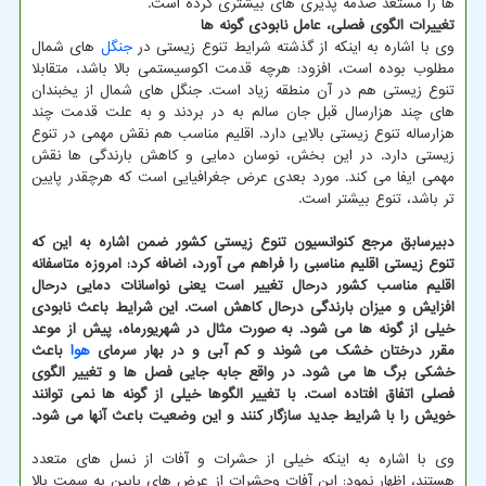
ها را مستعد صدمه پذیری های بیشتری کرده است.
تغییرات الگوی فصلی، عامل نابودی گونه ها
وی با اشاره به اینکه از گذشته شرایط تنوع زیستی در
جنگل
های شمال
مطلوب بوده است، افزود: هرچه قدمت اکوسیستمی بالا باشد، متقابلا
تنوع زیستی هم در آن منطقه زیاد است. جنگل های شمال از یخبندان
های چند هزارسال قبل جان سالم به در بردند و به علت قدمت چند
هزارساله تنوع زیستی بالایی دارد. اقلیم مناسب هم نقش مهمی در تنوع
زیستی دارد. در این بخش، نوسان دمایی و کاهش بارندگی ها نقش
مهمی ایفا می کند. مورد بعدی عرض جغرافیایی است که هرچقدر پایین
تر باشد، تنوع بیشتر است.
دبیرسابق مرجع کنوانسیون تنوع زیستی کشور ضمن اشاره به این که
تنوع زیستی اقلیم مناسبی را فراهم می آورد، اضافه کرد: امروزه متاسفانه
اقلیم مناسب کشور درحال تغییر است یعنی نواسانات دمایی درحال
افزایش و میزان بارندگی درحال کاهش است. این شرایط باعث نابودی
خیلی از گونه ها می شود. به صورت مثال در شهریورماه، پیش از موعد
مقرر درختان خشک می شوند و کم آبی و در بهار سرمای
هوا
باعث
خشکی برگ ها می شود. در واقع جابه جایی فصل ها و تغییر الگوی
فصلی اتفاق افتاده است. با تغییر الگوها خیلی از گونه ها نمی توانند
خویش را با شرایط جدید سازگار کنند و این وضعیت باعث آنها می شود.
وی با اشاره به اینکه خیلی از حشرات و آفات از نسل های متعدد
هستند، اظهار نمود: این آفات وحشرات از عرض های پایین به سمت بالا