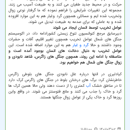
حرکت و در محیط جدید طغیان می کنند و به طبیعت آسیب می زنند.
مجموعه این تغییرات شرایطی را فراهم نموده که ما گرفتار نوعی زوال
وتخریب شده ایم و مسائلی همچون گرد وغبار هم به این موارد افزوده
شده و به عاملی که برای صدمه به طبیعت تبدیل می شوند.
عوامل تخریب توسط انسان ایجاد می شوند
دبیرسابق مرجع کنوانسیون تنوع زیستی کشورادامه داد: در اکوسیستم
جنگل های شمال عوامل تخریب همچون تغییر اقلیم، آفات و حشرات
وجود داشتند و حالا
گرد و غبار
هم به این موارد اضافه شده است. این
عوامل تخریب به دنبال دخالت های انسان بوجود آمده است و
متاسفانه با ادامه این روند، همچون جنگل های زاگرس، شاهد نابودی و
زوال جنگل های شمال هم خواهیم بود.
کیادلیری در انتها درباره علل نابودی جنگل های بلوطی زاگرس
خاطرنشان کرد: برگ های درختان بلوط در جنگل های زاگرس کرک دارد
تا در مناطق خشک
آب
کمتری را از دست دهند ولی حالا همین کرک ها
گرد و خاک را جذب می کنند و مانع فتوسنتز می شوند. در واقع واین
روزها گرد و خاک یکی از عوامل زوال جنگلها هستند.
11:51:00
1401/03/02