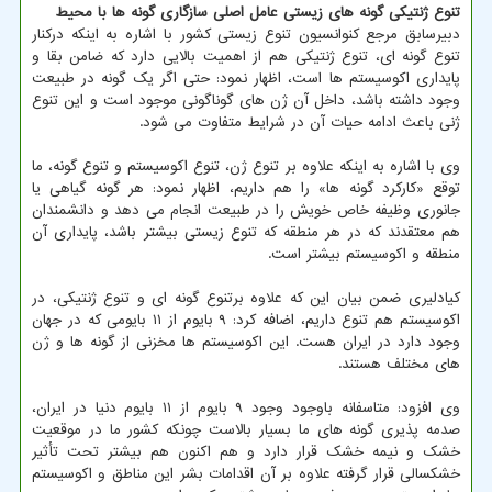
تنوع ژنتیکی گونه های زیستی عامل اصلی سازگاری گونه ها با محیط
دبیرسابق مرجع کنوانسیون تنوع زیستی کشور با اشاره به اینکه درکنار
تنوع گونه ای، تنوع ژنتیکی هم از اهمیت بالایی دارد که ضامن بقا و
پایداری اکوسیستم ها است، اظهار نمود: حتی اگر یک گونه در طبیعت
وجود داشته باشد، داخل آن ژن های گوناگونی موجود است و این تنوع
ژنی باعث ادامه حیات آن در شرایط متفاوت می شود.
وی با اشاره به اینکه علاوه بر تنوع ژن، تنوع اکوسیستم و تنوع گونه، ما
توقع «کارکرد گونه ها» را هم داریم، اظهار نمود: هر گونه گیاهی یا
جانوری وظیفه خاص خویش را در طبیعت انجام می دهد و دانشمندان
هم معتقدند که در هر منطقه که تنوع زیستی بیشتر باشد، پایداری آن
منطقه و اکوسیستم بیشتر است.
کیادلیری ضمن بیان این که علاوه برتنوع گونه ای و تنوع ژنتیکی، در
اکوسیستم هم تنوع داریم، اضافه کرد: ۹ بایوم از ۱۱ بایومی که در جهان
وجود دارد در ایران هست. این اکوسیستم ها مخزنی از گونه ها و ژن
های مختلف هستند.
وی افزود: متاسفانه باوجود وجود ۹ بایوم از ۱۱ بایوم دنیا در ایران،
صدمه پذیری گونه های ما بسیار بالاست چونکه کشور ما در موقعیت
خشک و نیمه خشک قرار دارد و هم اکنون هم بیشتر تحت تأثیر
خشکسالی قرار گرفته علاوه بر آن اقدامات بشر این مناطق و اکوسیستم