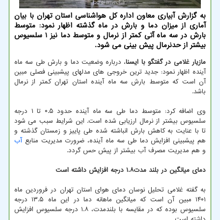
به گزارش آبیاری معاون اداره کل هواشناسی استان تهران با بیان
آماری از میزان دما و بارش در ماه گذشته اظهار نمود: متوسط
بارش در سه ماه آتی کمتر از نرمال و متوسط دما نیز 1 سلسیوس
بیشتر از حدنرمال پیش بینی می شود.
مازیار غلامی در گفتگو با ایسنا
، درباره وضعیت دما و بارش طی سه ماه
آینده اظهار نمود: جدید ترین خروجی های مدلهای پیشبینی فصلی مبین
آن است که متوسط بارش سه ماه آینده استان تهران کمتر از نرمال
باشد.
وی اضافه کرد: متوسط دما طی سه ماه آینده حدود ۰.۵ تا ۱ درجه
سلسیوس بیشتر از نرمال ارزیابی شده است. این شرایط سبب می شود
تا با عنایت به کاهش بارش انباشته شده طی پاییز و زمستان گذشته و
هم پیشبینی افزایش دما طی سه ماه آینده، ضرورت مدیریت منابع
آب
و هم مدیریت مصرف آب بیشتر از پیش حس گردد.
دمای میانگین در بلند مدت۱.۸ درجه افزایش داشته است
به گفته غلامی تحلیل نوسان دمای هوای استان تهران در فروردین ماه
۱۴۰۱ مبین آن است که میانگین ماهانه دما در این ماه ۱۳.۵ درجه
سلسیوس بوده که در مقایسه با بلندمدت، ۱.۸ درجه سلسیوس افزایش
داشته است.