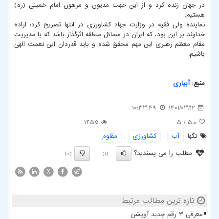
در جهان زنده کرد و از این جهت مدیون و مرهون امام خمینی (ره)
هستیم.
نماینده ولی فقیه در وزارت جهاد کشاورزی در انتها تصریح کرد: اراده
خداوند بر این بود، که ایران در مسائل منطقه اثرگذار باشد که با مدیریت
مقام معظم رهبری این مهم محقق شده و باید قدردان این نعمت الهی
باشیم.
منبع:
آبیاری
10:33:49
1401/03/12
1455
/ 5
5.0
تگها:
آب
,
كشاورزی
,
مقاوم
مطلب را می پسندید؟
(0)
(1)
X
تازه ترین مطالب مرتبط
معرفی ۳ رقم جدید آویشن