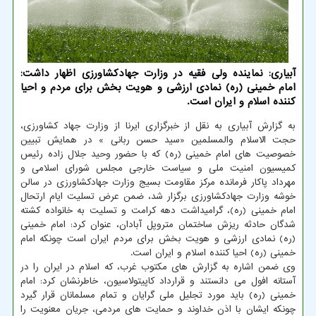
آبیاری: نماینده ولی فقیه در وزارت جهادکشاورزی اظهار داشت:
امام خمینی (ره) نمادی ارزشی و هویت بخش برای مردم و احیا
کننده اسلام و ایران است.
به گزارش آبیاری به نقل از خبرگزاری ایرنا از وزارت جهاد کشاورزی،
حجت الاسلام والمسلمین «سید حسن ربانی » در همایش تبیین
خصوصیت های امام خمینی (ره) که با حضور وحید جلال زاده رئیس
کمیسیون امنیت ملی و سیاست خارجی مجلس شورای اسلامی و
مهرداد پاکار فرمانده مرکز مقاومت بسیج وزارت جهادکشاورزی در سالن
خوشه وزارت جهادکشاورزی برگزار شد، ضمن عرض تسلیت ایام ارتحال
امام خمینی (ره)، گرامیداشت دهه کرامت و تسلیت به خانواده کشته
شدگان حادثه ریزش ساختمان متروپل آبادان، عنوان کرد: امام خمینی
(ره) نمادی ارزشی و هویت بخش برای مردم ایران است چونکه امام
خمینی (ره) احیا کننده اسلام و ایران است.
وی ضمن اشاره به گزارش های مکتوب غرب، که اسلام در ایران را در
آستانه افول می دانستند و قرارداد کاپیتولاسیون، خاطرنشان کرد: امام
خمینی (ره) باید مورد تجلیل ملی گرایان و تمام مسلمانان قرار گیرد
چونکه ایشان با اذن خداوند و حمایت های مردمی، جریان معنویت را