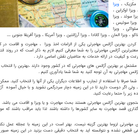
ا مکزیک ،
ویزا
ویزا اوکراین ،
زا سوئد ، ویزا
، ویزا سوئیس ،
سلواکی ، ویزا
 ، ویزا المان ، ویزا کانادا ، ویزا آرژانتین ، ویزا آمریکا ، ویزا آفریقا جنوبی ....
ردن بهترین آژانس مهاجرتی یکی از الزامات اخذ ویزا ، مهاجرت و اقامت در 
تبرترین آژانس مهاجرتی را به شما معرفی کنیم. لازم به ذکر است که در روند انت
عت و کیفیت در ارائه خدمات به متاضیان نقش اساسی دارد .
تمل بر بهترین آژانس های مهاجرتی که در کشور وجود دارند ،بهترین را انتخاب ن
 آژانس مهاجرتی به آن توجه کنید به شما شما یادآوری کنیم .
ا صرفا با استفاده از تجارب و اطلاعات دیگران یکی از آنها را انتخاب کنید. ممک
 ولی اگر دوست دارید تا در این زمینه دچار سردرگمی نشوید و با خیال آسوده آژ
ه زیر را حتما رعایت کنید.
جوی بهترین آژانس مهاجرتی هستند بحث مهاجرت و یا ویزا و اقامت می باشد. ش
ه گذاری قصد مهاجرت به سایر کشورها را داشته باشند لذا باید مراقب باشند که م
ی مهاجرتی لزوما بهترین گزینه نیست. بهتر است در این زمینه با عجلله عمل نکنید
عی قطعی نشده و نتوانسته اید به انتخاب دقیقی دست بزنید در این زمینه صبور 