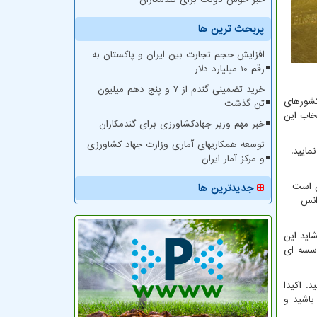
پربحث ترین ها
افزایش حجم تجارت بین ایران و پاکستان به
رقم 10 میلیارد دلار
خرید تضمینی گندم از ۷ و پنج دهم میلیون
کشورهای
تن گذشت
خاب این
خبر مهم وزیر جهادکشاورزی برای گندمکاران
توسعه همکاریهای آماری وزارت جهاد کشاورزی
مایید.
و مرکز آمار ایران
ن است
جدیدترین ها
انس
اید این
وسسه ای
. اکیدا
باشید و