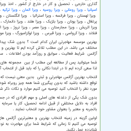
گذاری خارجی ، تحصیل و کار در خارج از کشور ، اخذ ویز
اسپانیا
،
ویزا رومانی
،
ویزا روسیه
،
ویزا المان
،
ویزا ترکیه
، 
ویزا لهستان ، ویزا فرانسه ، ویزا استرالیا ، ویزا انگلستان ، وی
پرتغال ، ویزا یونان ، ویزا بلژیک ، ویزا هلند ، ویزا دانمارک 
ویزا اتریش ، ویزا مجارستان ، ویزا مصر ، ویزا نروژ ، ویزا ا
فنلاند ، ویزا کرواسی ، ویزا قبرس ، ویزا لوکزامبورگ ، ویزا موناکو
بهترین موسسه مهاجرتی ایران کدام است ؟ بدون شک پیدا ک
مختلف می باشد. در این مطلب تلاش کرده ایم تا بهترین و مع
آژانس شرایط فعالیت ، سوابق و روزآمد بودن اطلاعات ، سر
شما میتوانید پس از مطالعه این مطلب از بین مجموعه های مش
لذا سعی کرده ایم تا در ابتدا نکاتی را که باید قبل از انتخاب
انتخاب بهترین آژانس مهاجرتی و ثبتی بدین معنی نیست که شم
توقع داشته باشید که بدون پیگیری شما همه چیز روبراه شود.
مورد نظر را انتخاب کنید توصیه می کنیم موارد و نکات ذکر شد
بدون شک یکی از دغدغه های اصلی و مهم افرادی که در جست
افراد به دلایل مختلفی از قبیل ادامه تحصیل، کار یا سرمای
باتجربه و معتبر را بعنوان مشاور خود انتخاب نمایند .
اولین گزینه در زمینه انتخاب بهترین و معتبرترین آژانس ها
توصیه می کنیم تا زمانی که شرایط شما برای مهاجرت به نو
شتابزده عمل نکنید.