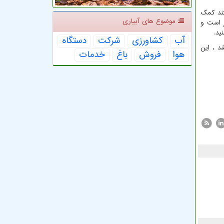
تند کمک
موضوع های آبیاری
ر است و
ید.
آب
كشاورزی
شركت
دستگاه
 این زمینه میباشد ، این
هوا
فروش
باغ
خدمات