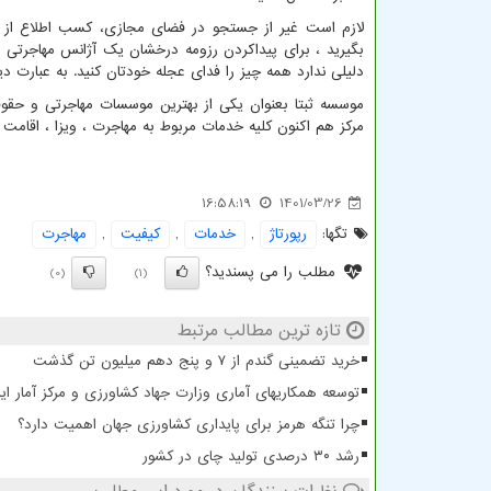
لازم است غیر از جستجو در فضای مجازی، کسب اطلاع از ا
بگیرید ، برای پیداکردن رزومه درخشان یک آژانس مهاجرتی ب
دلیلی ندارد همه چیز را فدای عجله خودتان کنید. به عبارت دی
مرکز هم اکنون کلیه خدمات مربوط به مهاجرت ، ویزا ، اقامت ، سرمایه گذاری ، کار 
16:58:19
1401/03/26
تگها:
رپورتاژ
,
خدمات
,
كیفیت
,
مهاجرت
مطلب را می پسندید؟
(0)
(1)
تازه ترین مطالب مرتبط
خرید تضمینی گندم از ۷ و پنج دهم میلیون تن گذشت
توسعه همکاریهای آماری وزارت جهاد کشاورزی و مرکز آمار ایر
چرا تنگه هرمز برای پایداری کشاورزی جهان اهمیت دارد؟
رشد ۳۰ درصدی تولید چای در کشور