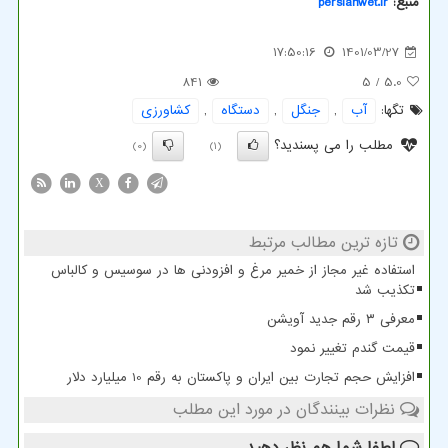
منبع:
persianwet.ir
17:50:16
1401/03/27
841
/ 5
5.0
تگها:
آب
,
جنگل
,
دستگاه
,
كشاورزی
مطلب را می پسندید؟
(0)
(1)
X
تازه ترین مطالب مرتبط
استفاده غیر مجاز از خمیر مرغ و افزودنی ها در سوسیس و کالباس
تکذیب شد
معرفی ۳ رقم جدید آویشن
قیمت گندم تغییر نمود
افزایش حجم تجارت بین ایران و پاکستان به رقم 10 میلیارد دلار
نظرات بینندگان در مورد این مطلب
لطفا شما هم
نظر دهید