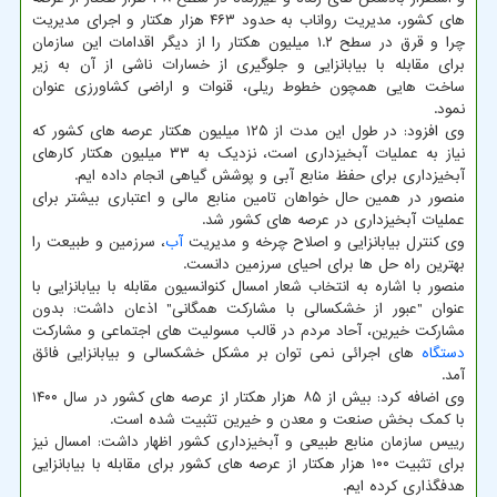
های کشور، مدیریت رواناب به حدود ۴۶۳ هزار هکتار و اجرای مدیریت
چرا و قرق در سطح ۱.۲ میلیون هکتار را از دیگر اقدامات این سازمان
برای مقابله با بیابانزایی و جلوگیری از خسارات ناشی از آن به زیر
ساخت هایی همچون خطوط ریلی، قنوات و اراضی کشاورزی عنوان
نمود.
وی افزود: در طول این مدت از ۱۲۵ میلیون هکتار عرصه های کشور که
نیاز به عملیات آبخیزداری است، نزدیک به ۳۳ میلیون هکتار کارهای
آبخیزداری برای حفظ منابع آبی و پوشش گیاهی انجام داده ایم.
منصور در همین حال خواهان تامین منابع مالی و اعتباری بیشتر برای
عملیات آبخیزداری در عرصه های کشور شد.
وی کنترل بیابانزایی و اصلاح چرخه و مدیریت
آب
، سرزمین و طبیعت را
بهترین راه حل ها برای احیای سرزمین دانست.
منصور با اشاره به انتخاب شعار امسال کنوانسیون مقابله با بیابانزایی با
عنوان "عبور از خشکسالی با مشارکت همگانی" اذعان داشت: بدون
مشارکت خیرین، آحاد مردم در قالب مسولیت های اجتماعی و مشارکت
دستگاه
های اجرائی نمی توان بر مشکل خشکسالی و بیابانزایی فائق
آمد.
وی اضافه کرد: بیش از ۸۵ هزار هکتار از عرصه های کشور در سال ۱۴۰۰
با کمک بخش صنعت و معدن و خیرین تثبیت شده است.
رییس سازمان منابع طبیعی و آبخیزداری کشور اظهار داشت: امسال نیز
برای تثبیت ۱۰۰ هزار هکتار از عرصه های کشور برای مقابله با بیابانزایی
هدفگذاری کرده ایم.