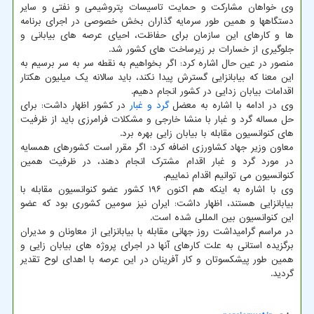
وی خواهان مشارکت و حمایت تاسیسات پتروشیمی و نفتی و سایر
دستگاهها و همین طور سرمایه گذاران بخش خصوصی در اجرای برنامه
ها و کارهای این سازمان برای حفاظت، احیای عرصه های بیابانی و
جلوگیری از خسارات بر زیرساخت های کشور شد.
منصور در عین حال اشاره کرد: اگر بخواهیم به نقطه سر به سر برسیم به
این معنا که بیابانزایی گسترش پیدا نکند، باید سالانه یک میلیون هکتار
اقدامات بیابان زدایی در کشور انجام دهیم.
وی در ادامه با اشاره به معضل
گرد و غبار
در کشور اظهار داشت: برای
حل مساله گرد و غبار با منشا خارجی و مشکلات فرامرزی باید از ظرفیت
های کنوانسیون مقابله با بیابان زایی بهره برد.
معاون وزیر جهاد کشاورزی اضافه کرد: اگر مقرر است کشورهای همسایه
در مورد گرد و غبار اقدام مشترک انجام دهند، در ظرفیت همین
کنوانسیون می توانیم اقدام نماییم.
وی با اشاره به اینکه هم اکنون ۱۹۶ کشور عضو کنوانسیون مقابله با
بیابانزایی هستند، اظهار داشت: ایران نیز سومین کشوری بود که عضو
این کنوانسیون بین المللی شده است.
در مراسم گرامیداشت روز جهانی مقابله با بیابانزایی از معاونان و مدیران
برگزیده استانی به علت کارهای آنها در اجرای پروژه های بیابان زایی و
همین طور پیشکسوتان و کار آفرینان در این عرصه با اهدای لوح تقدیر
گردید.