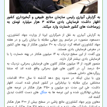
به گزارش آبیاری رئیس سازمان منابع طبیعی و آبخیزداری کشور
اظهار داشت: فرسایش بادی سالانه 3 هزار میلیارد تومان به
زیرساخت های کشور خسارت وارد میکند.
به گزارش آبیاری به نقل از خبرگزاری ایرنا از وزارت جهاد کشاورزی،
«مسعود منصور» در مراسم روز جهانی مقابله با بیابان زایی و در هفته
جهاد کشاورزی اضافه کرد: نزدیک به ۳۰ میلیون هکتار از پهنه های کشور
در معرض فرسایش بادی هستند.
وی گفت: از این سطح نزدیک به ۱۴ میلیون هکتار در پهنه خسارت زا با
فرسایش بادی بیشتر قرار دارند.
منصور افزود: از ۱۴ میلیون هکتار کانون های فرسایش بحرانی، نزدیک به
۵۰ درصد آن در کانون های فوق بحرانی واقع شده اند که منشا
ریزگردهای داخلی هستند.
وی با بیان اینکه در حدود پنج دهه گذشته تا سال ۱۴۰۰ اقدامات
مختلفی برای مقابله با بیابانزایی در کشور انجام شده است، اظهار
داشت: طی این مدت دو میلیون و ۳۵۰ هزار هکتار در عرصه های
بیابانی نهالکاری شده و این عرصه ها به
جنگل
های دست کاشت تبدیل
گشته اند.
معاون وزیر جهاد کشاورزی مالچ پاشی در سطح بیش از ۳۰۰ هزار هکتار
و استقرار بادشکن های زنده و غیرزنده در سطح ۳۸ هزار هکتار از عرصه