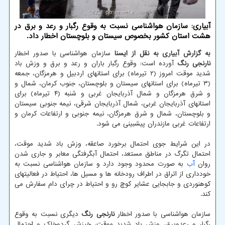
آبیاری: سازمان هواشناسی نسبت به وقوع رگبار و رعد و برق در
هشت استان کشور بخصوص سیستان و بلوچستان اخطار داد.
به گزارش آبیاری به نقل از ایسنا
سازمان هواشناسی با صدور اخطار
نارنجی رنگ
آورده است: وقوع رگبار باران و رعد و برق و وزش باد
شدید موقت امروز (۲ تیرماه) برای استانهای اردبیل و هرمزگان، جمعه
(۳ تیرماه) برای استانهای سیستان و بلوچستان، جنوب کرمان، شمال و
و شرق هرمزگان و شمال آذربایجان غربی و شنبه (۴ تیرماه) برای
استانهای آذربایجان غربی، شمال آذربایجان شرقی، نیمه جنوبی سیستان
و بلوچستان، شمال و شرق هرمزگان، نیمه جنوبی و ارتفاعات کرمان و
ارتفاعات غربی مازندران پیشبینی می شود.
در این شرایط جوی احتمال برخورد صاعقه، وزش باد شدید موقت،
احتمال تگرگ در مناطق مستعد، احتمال آبگرفتگی معابر و جاری شدن
روان
آب
به صورت محدود وجود دارد و سازمان هواشناسی نسبت به
خودداری از اتراق در اطراف رودخانه ها و مسیل ها، احتیاط در فعالیتهای
کوهنوردی و جابجایی عشایر کوچ رو و احتیاط در چرای دام سفارش می
کند.
سازمان هواشناسی با صدور اخطار
نارنجی رنگ
دیگری نسبت به وقوع
رگبار و رعدوبرق، وزش باد شدید موقت، خیزش گردوخاک و احتمال