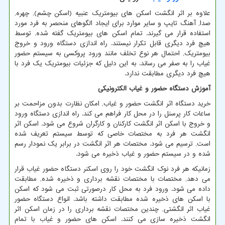
علاوه بر اثر انگشت اسکن های بیومتریک عنبیه (اسکن چشم), چهره,
صدا, آهنگ تایپ و سایر موارد برای ایجاد الگوهای منحصر به فرد مورد
استفاده قرار می گیرند. تمام اسکن های بیومتریک گفته شده, توسط
هیچ فرد دیگری قابل تکرار نیستند. راه اندازی دستگاه ورود و خروج
بیومتریک, احتمال هر نوع تخلف مانند ورود پروکسی به سیستم حضور
غیاب را به صفر می رساند. به این دلیل که جزئیات بیومتریک یک فرد با
هیچ فرد دیگری مطابقت ندارد.
آموزش دستگاه حضور و غیاب الکترونیکی
خرید دستگاه اثر انگشت حضور و غیاب, امکان نظارت بدون مزاحمت بر
ساعات کار پرسنل را در محل کار فراهم می کند. راه اندازی دستگاه ورود
و خروج با اسکن اثر انگشت کارکنان و کارگران شروع می شود. اسکن اثر
انگشت هر فرد به مختصات خاصی که توسط سیستم تعریف شده
است, ترسیم می شود. مختصات هر اثر انگشت در برابر یک نمودار رسم
شده و در سیستم حضور و غیاب ذخیره می شود.
زمانیکه هر فرد نوک انگشت خود را روی اسکنر دستگاه حضور غیاب قرار
می دهد, مختصات با مختصات نقشه برداری و ذخیره شده, مطابقت
داده می شود. ورود فرد به محل کار درصورتی ثبت می شود که اسکن
با اسکن های ذخیره شده مطابقت داشته باشد. انواع دستگاه حضور
غیاب اثر انگشتی, چندین مختصات نقشه برداری را در زمان اسکن اثر
انگشت ذخیره سازی می کنند. اسکن های حضور و غیاب با تمام