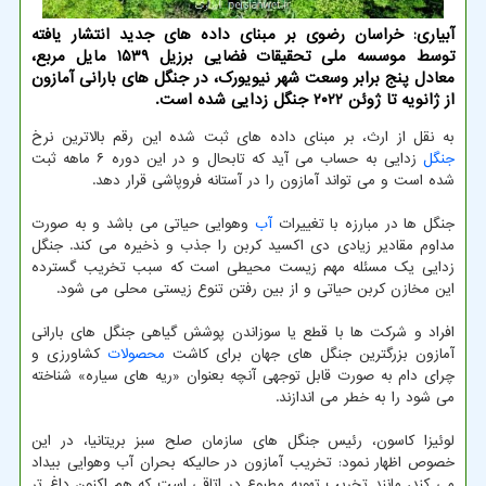
آبیاری: خراسان رضوی بر مبنای داده های جدید انتشار یافته
توسط موسسه ملی تحقیقات فضایی برزیل ۱۵۳۹ مایل مربع،
معادل پنج برابر وسعت شهر نیویورک، در جنگل های بارانی آمازون
از ژانویه تا ژوئن ۲۰۲۲ جنگل زدایی شده است.
به نقل از ارث، بر مبنای داده های ثبت شده این رقم بالاترین نرخ
جنگل
زدایی به حساب می آید که تابحال و در این دوره ۶ ماهه ثبت
شده است و می تواند آمازون را در آستانه فروپاشی قرار دهد.
جنگل ها در مبارزه با تغییرات
آب
وهوایی حیاتی می باشد و به صورت
مداوم مقادیر زیادی دی اکسید کربن را جذب و ذخیره می کند. جنگل
زدایی یک مسئله مهم زیست محیطی است که سبب تخریب گسترده
این مخازن کربن حیاتی و از بین رفتن تنوع زیستی محلی می شود.
افراد و شرکت ها با قطع یا سوزاندن پوشش گیاهی جنگل های بارانی
آمازون بزرگترین جنگل های جهان برای کاشت
محصولات
کشاورزی و
چرای دام به صورت قابل توجهی آنچه بعنوان «ریه های سیاره» شناخته
می شود را به خطر می اندازند.
لوئیزا کاسون، رئیس جنگل های سازمان صلح سبز بریتانیا، در این
خصوص اظهار نمود: تخریب آمازون در حالیکه بحران آب وهوایی بیداد
می کند، مانند تخریب تهویه مطبوع در اتاقی است که هم اکنون داغ تر