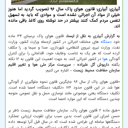
آبیاری: آبیاری: قانون هوای پاک سال 96 تصویب گردید اما هنوز
خیلی از مواد آن اجرائی نشده است و موادی که باید به تسهیل
تنفس مردم کمک کنند بیشتر در حد نوشته روی کاغذ باقی مانده
اند.
به گزارش آبیاری به نقل از ایسنا،
قانون هوای پاک برمبنای ۳۴ ماده
خود
دستگاه
های مختلف اجرائی در کشور ازجمله وزارت کشور، وزارت
نفت، وزارت نیرو، نیروی انتظامی، شهرداری، صدا و سیما و.. را مکلف
کرده است که هر یک به تناسب وظایف خود، اقداماتی را برای کنترل
آلودگی
هوا
در کشور اجرائی کنند. به جهت اهمیت این قانون به ۱۲ نکته
بگفته
داریوش گل علیزاده - سرپرست مرکز ملی هوا و تغییر اقلیم
سازمان حفاظت محیط زیست -
اشاره می کنیم:
*قانون هوای پاک از سال ۹۶ جایگزین قانون نحوه جلوگیری از آلودگی
هوا شد. در این قانون حدود ۱۷۶ «تکلیف دستگاه» احصا شده است.
تکلیف دستگاه یعنی موضوعی مانند نوسازی حمل و نقل عمومی متوجه
چندین دستگاه است که این موارد احصا است.
*طبق ماده ۲ قانون هوای پاک، سازمان حفاظت محیط زیست ناظر بر
حسن اجرای این قانون است بدین سبب برای تقویت ارزیابی عملکرد
دستگاهها سامانه ای طراحی شده است که در سال قبل آنرا توسعه داده
ایم و استانی شده است. کلیه تکالیف دستگاه های مکلف را در این