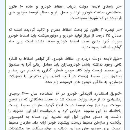
*در راستای لایحه دولت درباب اسقاط خودرو و ماده ۱۰ قانون
ساماندهی صنعت خودرو تردد و حمل بار و مسافر توسط خودرو های
فرسوده در کلانشهرها ممنوعست.
*در تبصره ۲ قانون نیز بحث اسقاط مطرح و تاکید گردیده است که
معادل ۲۵ درصد از تیراژ تولید خودرو و موتورسیکلت باید اسقاط خودرو
صورت گیرد بدین سبب اسقاط خودرو حذف نشده است ولی حالا
گواهی اسقاط وجود ندارد.
*طبق لایحه دولت درباره ی اسقاط خودرو، اگر گواهی اسقاط به اندازه
کافی وجود نداشته باشد، خودروسازان باید معادل ریالی آنرا به صندوق
ملی محیط زیست وارد کنند سپس شماره گذاری به انجام می رسد و
صندوق ملی محیط زیست در قالب اعطای وام بلاعوض یا تسهیلات
نوسازی، به مالکان خودرو های فرسوده وام دهد.
*تعویق استاندارد آلایندگی خودرو در ۱۸ اسفندماه سال ۱۴۰۰ برمبنای
پیشنهادی که از طرف وزارت صمت شد به سبب مشکلاتی که در تامین
سوخت مورد نیاز بود، توسط دولت ابلاغ گردید. سازمان محیط زیست
بلافاصله به این مصوبه اعتراض کرد و درخواست لغو این مصوبه را
داشت. به دستور معاون اول قوه قضاییه این مساله به کمیسیون
برگشت و سازمان محیط زیست پیشنهاد خودرا ارائه داد. سازمان محیط
زیست برای خودرو های سواری، دیزلی و موتورسیکلت ها پیشنهادات