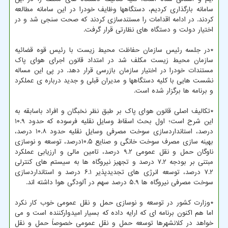
سامانه بارگذاری کردیم، دستگاهها وظایف خودرا در این سامانه مطالعه
کردند. در ادامه اقدامات را مستندسازی کردند که صحت سنجی شد و در
اختیار دولت و دستگاه های نظارتی قرار گرفت.
*در جلسه رئیس سازمان حفاظت محیط زیست با رئیس قوه قضائیه
سازمان محیط زیست مکلف شد در امتداد قانون اجرای هوای پاک
مستندات خودرا در اختیار سازمان بازرسی قرار دهد. در پی این مساله
نشست هایی با کلیه دستگاهها و مدیران قبلی و جدید درباره ی عملکرد
و برنامه ها برگزار شده است.
*تکالیف اصلی قانون هوای پاک بر طبق نظر نخبگان و افراد باسابقه به
این شرح است؛ اول بحث اسقاط وسایل نقلیه فرسوده که حدود ۱۰.۹
درصد، استانداردسازی سوخت مصرفی وسایل نقلیه حدود ۱۰.۸ درصد،
بهینه سازی مصرف سوخت خانگی و صنایع ۱۰.۵درصد، توسعه و نوسازی
ناوگان حمل و نقل عمومی ۹.۲ درصد، تامین مالی و ارزیابی عملکرد
مبتنی بر بودجه ۷.۲ درصد و تجهیز نیروگاه ها به سیستم های کنترلی
۷.۲ درصد، توسعه انرژی های تجدیدپذیر ۶.۱ درصد و استانداردسازی
سوخت مصرفی نیروگاه ها ۵.۹ درصد سهم در آلودگی هوا داشته اند.‍
*وزارت کشور در توسعه و نوسازی حمل و نقل عمومی خوب کار نکرد
اما هم اکنون برنامه ای که ارایه داده که بسیار امیدوارکننده است و می
خواهد در کلانشهرها توسعه حمل و نقل عمومی خصوصاً حمل و نقل