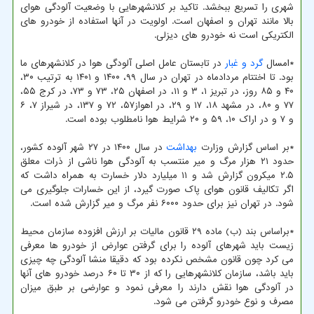
شهری را تسریع ببخشد. تاکید بر کلانشهرهایی با وضعیت آلودگی هوای
بالا مانند تهران و اصفهان است. اولویت در آنها استفاده از خودرو های
الکتریکی است نه خودرو های دیزلی.
*امسال
گرد و غبار
در تابستان عامل اصلی آلودگی هوا در کلانشهرهای ما
بود. تا اختتام مردادماه در تهران در سال ۹۹، ۱۴۰۰ و ۱۴۰۱ به ترتیب ۳۰،
۴۰ و ۸۵ روز، در تبریز ۱، ۳ و ۱۱، در اصفهان ۲۵، ۷۳ و ۷۳، در کرج ۵۵،
۷۷ و ۸۰، در مشهد ۱۸، ۱۷ و ۲۹، در اهواز۵۷، ۷۲ و ۱۳۷، در شیراز ۷، ۶
و ۷ و در اراک ۱۰، ۵۹ و ۲۰ شرایط هوا نامطلوب بوده است.
*بر اساس گزارش وزارت
بهداشت
در سال ۱۴۰۰ در ۲۷ شهر آلوده کشور،
حدود ۲۱ هزار مرگ و میر منتسب به آلودگی هوا ناشی از ذرات معلق
۲.۵ میکرون گزارش شد و ۱۱ میلیارد دلار خسارت به همراه داشت که
اگر تکالیف قانون هوای پاک صورت گیرد، از این خسارات جلوگیری می
شود. در تهران نیز برای حدود ۶۰۰۰ نفر مرگ و میر گزارش شده است.
*براساس بند (ب) ماده ۲۹ قانون مالیات بر ارزش افزوده سازمان محیط
زیست باید شهرهای آلوده را برای گرفتن عوارض از خودرو ها معرفی
می کرد چون قانون مشخص نکرده بود که دقیقا منشا آلودگی چه چیزی
باید باشد، سازمان کلانشهرهایی را که از ۳۰ تا ۶۰ درصد خودرو های آنها
در آلودگی هوا نقش دارند را معرفی نمود و عوارضی بر طبق میزان
مصرف و نوع خودرو گرفتن می شود.