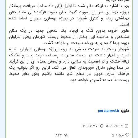
وی با اشاره به اینکه مقرر شده تا اوایل آبان ماه مراحل دریافت پیمانکار
پروژه بهسازی سراوان صورت گیرد، بیان نمود: فرآیندهایی مانند دفن
بهداشتی زباله و کنترل شیرابه در پروژه بهسازی سراوان لحاظ شده
است.
علوی افزود: بدون شک با ایجاد یک لندفیل جدید در یک مکان
مشخص و مناسب این بخش از محیط زیست شهرمان یعنی سراوان
بهبود پیدا کرده و به چرخه طبیعت بر خواهد گشت.
شهردار رشت به سرعت بخشی به روند پروژه بهسازی سراوان اشاره
نمود و اظهار داشت: در مبحث مدیریت پسماند، تولید زباله و تفکیک
زباله خشک و تر اهمیت به سزایی دارد و بخش عمده ای از این فرآیند
در مبدأ یعنی منازل شهروندان اتفاق می افتد، ازاین رو اگر بتوانیم یک
فرهنگ سازی خوبی در سطح شهر داشته باشیم بطور قطع محیط
زیست ما صدمه کمتری خواهد دید.
منبع:
persianwet.ir
14:22:57
1401/07/24
842
/ 5
5.0