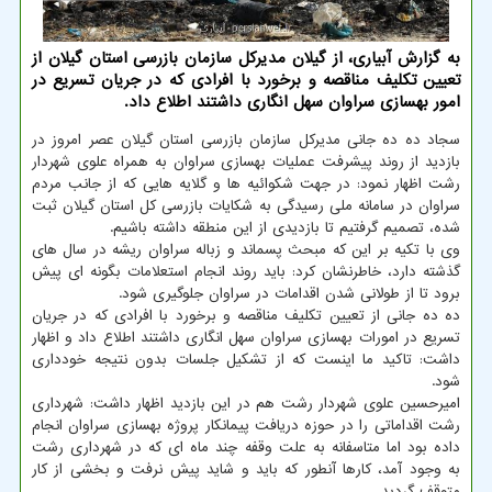
به گزارش آبیاری، از گیلان مدیرکل سازمان بازرسی استان گیلان از
تعیین تکلیف مناقصه و برخورد با افرادی که در جریان تسریع در
امور بهسازی سراوان سهل انگاری داشتند اطلاع داد.
سجاد ده ده جانی مدیرکل سازمان بازرسی استان گیلان عصر امروز در
بازدید از روند پیشرفت عملیات بهسازی سراوان به همراه علوی شهردار
رشت اظهار نمود: در جهت شکوائیه ها و گلایه هایی که از جانب مردم
سراوان در سامانه ملی رسیدگی به شکایات بازرسی کل استان گیلان ثبت
شده، تصمیم گرفتیم تا بازدیدی از این منطقه داشته باشیم.
وی با تکیه بر این که مبحث پسماند و زباله سراوان ریشه در سال های
گذشته دارد، خاطرنشان کرد: باید روند انجام استعلامات بگونه ای پیش
برود تا از طولانی شدن اقدامات در سراوان جلوگیری شود.
ده ده جانی از تعیین تکلیف مناقصه و برخورد با افرادی که در جریان
تسریع در امورات بهسازی سراوان سهل انگاری داشتند اطلاع داد و اظهار
داشت: تاکید ما اینست که از تشکیل جلسات بدون نتیجه خودداری
شود.
امیرحسین علوی شهردار رشت هم در این بازدید اظهار داشت: شهرداری
رشت اقداماتی را در حوزه دریافت پیمانکار پروژه بهسازی سراوان انجام
داده بود اما متاسفانه به علت وقفه چند ماه ای که در شهرداری رشت
به وجود آمد، کارها آنطور که باید و شاید پیش نرفت و بخشی از کار
متوقف گردید.