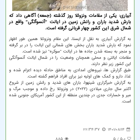
آبیاری: یکی از مقامات ونزوئلا روز گذشته (جمعه) آگاهی داد که
بارش شدید باران و رانش زمین در ایالت ˮآنسوآتگیˮ واقع در
شمال شرق این کشور چهار قربانی گرفته است.
به گزارش آبیاری به نقل از ایسنا، این مقام ونزوئلا همین طور اظهار
نمود که بارش شدید باران بخش های شمالی این ایالت را در بر گرفته
و منجر به بسته شدن جاده ها در ایالت "سوکره" نیز شده است.
مقامات ایالتی و محلی همچنان وضعیت را در شمال ایالت آنسوآتگی
این کشور زیر نظر دارند.
طبق گزارش ها، نیروهای امدادی به مناطق حادثه دیده اعزام شده و
غذا، دارو و کمک های اولیه نیز برای افراد فراهم گشته است.
به گزارش خبرگزاری شینهوا، باران های شدید و رانش زمین از شروع
اکتبر سال جاری میلادی (۲۰۲۲) در ونزوئلا رخ داده و موجب مرگ و
میر و خسارات جدی در چندین منطقه از این کشور آمریکای جنوبی شده
است.
22:34:37
1401/08/14
885
/ 5
5.0