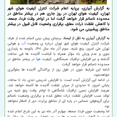
به گزارش آبیاری، برپایه اعلام شرکت کنترل کیفیت هوای شهر
تهران، کیفیت هوای تهران در روز جاری هم در بیشتر مناطق در
محدوده ناسالم قرار خواهد گرفت اما در اواخر وقت فردا، جمعه،
با کاهش غلظت ذرات معلق، برقراری وضعیت قابل قبول در بیشتر
مناطق پیشبینی می شود.
به گزارش آبیاری به نقل از ایسنا،
برمبنای پیش بینی انجام شده از طرف
شرکت کنترل کیفیت هوای شهر تهران درباره ی وضعیت
آب
و هوایی
تهران طی امروز، پنج شنبه، سوم آذر ماه سال ۱۴۰۱، باتوجه به پایداری
جوی و عدم وزش باد مؤثر همراه با انباشت آلاینده ها طی ساعات
گذشته و نیز افزایش ترافیک صبحگاهی، کیفیت
هوا
در بیشتر مناطق در
محدوده ناسالم قرار خواهد گرفت.
ادامه این شرایط جوی در طول روز از پراکندگی آلاینده ها جلوگیری
خواهدنمود.
در ادامه این گزارش آمده است: با افزایش تدریجی تندی باد تا ساعات
پایانی امروز، تا حدودی از میزان غلظت آلاینده ها کاسته خواهد شد،
هرچند افزایش نسبی ترافیک شامگاهی تا اواخر وقت پنج شنبه می
تواند سبب افزایش غلظت ذرات معلق شده و برقراری وضعیت ناسالم
برای گروههای حساس در پاره ای از مناطق پرتردد دور از انتظار نخواهد
بود.
اما وضعیت جوی فردا، جمعه، چهارم آذر ماه نیز به این شرح اعلام شده
است: با کاهش تردد خودرو ها در روز تعطیل و وزش باد مؤثر تا