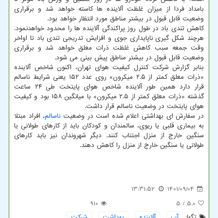
بامداد فردا از میزان غلظت آلاینده ها کاسته خواهد شد و برقراری
وضعیت قابل قبول در بیشتر مناطق مورد انتظار خواهد بود.
کاهش تندی باد در طول روز پراکندگی آلاینده ها را محدود خواهدنمود.
هرچند شکل گیری ناپایداری جوی و افزایش تدریجی تندی باد تا اواخر
وقت جمعه سبب کاهش غلظت ذرات معلق خواهد شد و برقراری
وضعیت قابل قبول در بیشتر مناطق پیش بینی می شود.
بنابر گزارش شرکت کنترل کیفیت هوای تهران، اکنون شاخص آلاینده
«ذرات معلق کمتر از ۲.۵ میکرون» روی عدد ۱۵۲ یعنی شرایط ناسالم
قرار دارد همین طور آلاینده شاخص هوای پایتخت طی ۲۴ ساعت
گذشته «ذرات معلق کمتر از ۲.۵ میکرون» با میانگین ۱۵۸ بود و کیفیت
هوای پایتخت در وضعیت ناسالم قرار داشت.
در سفارش ای بهداشتی اعلام شده است در وضعیت
ناسالم
، افراد مبتلا
به بیماری قلبی یا ریوی، سالمندان و کودکان باید از کارهای طولانی یا
سنگین خارج از منزل اجتناب کنند. دیگر شهروندان نیز باید کارهای
طولانی یا سنگین خارج از منزل را کاهش دهند.
13:31:52
1401/09/04
910
/ 5
5.0
تگها:
آب
,
آلاینده
,
بهداشت
,
شركت