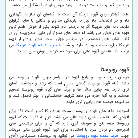
رشد می کند و 60 تا 70 درصد از تولید جهانی قهوه را تشکیل می دهد.
علت گرانتر بودن قهوه عربیکا آن است که گیاهان آن نیاز به نگهداری
بالا و در ارتفاعات بالا نیاز به بارندگی مداوم و مکانی با سایه فراوان
دارند. دانه ‌های عربیکا اگر به درستی دم شوند یکی از خوش طعم ‌ترین
قهوه ‌های جهان می باشد که طعم های متنوع آن دلیل محبوبیت آن در
کافی شاپ های تخصصی در سرتاسر جهان است. تنوع زیادی از قهوه
عربیکا برای انتخاب وجود دارد و شما با
خرید عمده قهوه عربیکا
می
توانید یک فنجان قهوه عالی برای خود دم کرده و نوش جان نمایید.
قهوه روبوستا
دومین نوع محبوب و رایج قهوه در سراسر جهان، قهوه روبوستا می
باشد. گیاه قهوه روبوستا گیاهی مقاوم است که رشد و برداشت آسان
‌تری دارد. هم چنین ساقه ها و برگ های گیاه قوه روبوستا ضخیم
هستند و به آنها اجازه می دهد شرایط خشکسالی را بهتر تحمل کنند و
در نتیجه قیمت های پایین تری دارند.
اسیدیته دانه های قهوه روبوستا نسبت به عربیکا کمتر است لذا برای
افرادی که معده حساسی دارند عالی می باشد. لازم به ذکر است که قهوه
روبوستا طعم تلخ و سوخته قوی دارد که آن را برای نوشیدنی ‌های
اسپرسو، دم کردن سرد یا استفاده برای تهیه قهوه فوری عالی می‌کند.
جهت
خرید عمده قهوه روبوستا
می توانید به فروشگاه مسترکافی (آقای