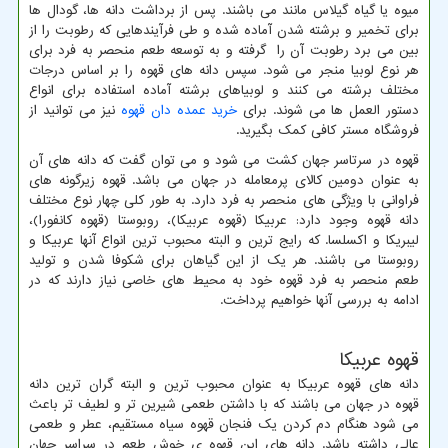
میوه یا گیاه گیلاس مانند می باشند. پس از برداشت دانه ها، گودال ها
برای تخمیر و برشته شدن آماده شده و طی فرآیندهایی که رطوبت را از
بین می برد رطوبت آن را گرفته و به توسعه طعم منحصر به فرد برای
هر نوع لوبیا منجر می شود. سپس دانه های قهوه را بر اساس درجات
مختلف برشته می کنند و لوبیاهای برشته آماده استفاده برای انواع
دستور العمل ها می شوند. برای
خرید عمده دان قهوه
نیز می توانید از
فروشگاه مستر کافی کمک بگیرید.
قهوه در سرتاسر جهان کشت می شود و می توان گفت که دانه ‌های آن
به عنوان دومین کالای پرمعامله در جهان می باشد. قهوه زیرگونه های
فراوانی با ویژگی های منحصر به فرد دارد. به طور کلی چهار نوع مختلف
دانه قهوه وجود دارد: عربیکا (قهوه عربیکا)، روبوستا (قهوه کانفورا)،
لیبریکا و اکسلسا. که رایج ترین و البته محبوب ترین انواع آنها عربیکا و
روبوستا می باشند. هر یک از این گیاهان برای شکوفا شدن و تولید
طعم منحصر به فرد قهوه خود به محیط های خاصی نیاز دارند که در
ادامه به بررسی آنها خواهیم پرداخت.
قهوه عربیکا
دانه ‌های قهوه عربیکا به ‌عنوان محبوب‌ ترین و البته گران ‌ترین دانه
قهوه در جهان می باشند که با داشتن طعمی شیرین تر و لطیف تر باعث
می شود هنگام دم کردن یک فنجان قهوه سیاه مستقیم، عطر و طعمی
عالی داشته باشد. دانه های این قهوه ی خوش طعم در سراسر جهان