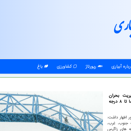
اری
باره آبیاری
رپورتاژ
کشاورزی
باغ
ریت بحران
مخاطرات وضع هوا از بارش برف و باران و کاهش دما تا 8 درجه
 اظهار داشت:
غرب جنوب، غرب،
نه های زاگرس