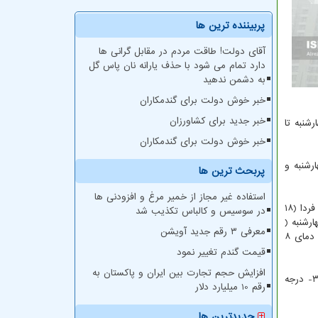
پربیننده ترین ها
آقای دولت! طاقت مردم در مقابل گرانی ها
دارد تمام می شود با حذف یارانه نان پاس گل
به دشمن ندهید
خبر خوش دولت برای گندمکاران
خبر جدید برای کشاورزان
شنبه تا
خبر خوش دولت برای گندمکاران
رشنبه و
پربحث ترین ها
استفاده غیر مجاز از خمیر مرغ و افزودنی ها
رئیس مرکز ملی پیش بینی و مدیریت بحران مخاطرات وضع هوا درباره ی وضعیت جوی تهران طی دو روز آینده نیز اظهار داشت: آسمان تهران فردا (۱۸
در سوسیس و کالباس تکذیب شد
۱۰ درجه سانتیگراد و روز چهارشنبه (
معرفی ۳ رقم جدید آویشن
۱۹ بهمن ) نیمه ابری همراه با وزش باد و گاهی وزش باد شدید، اواخر وقت ابری، گاهی بارش پراکنده برف با حداقل دمای صفر و حداکثر دمای ۸
قیمت گندم تغییر نمود
افزایش حجم تجارت بین ایران و پاکستان به
ضیائیان در آخر اظهار داشت: طی امروز و فردا( ۱۷ و ۱۸ بهمن) بندرعباس با دمای ۲۵ و ۲۶ درجه سانتیگراد گرمترین و شهرکرد با دمای ۱۲- و ۳- درجه
رقم 10 میلیارد دلار
جدیدترین ها