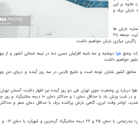
وبی البرز مرکزی و سه شنبه (۱۸ بهمن) علاوه بر این
د بارش برف و
و پنجشنبه (۱۹ و ۲۰ بهمن) گستره بارش ها
علاوه بر این مناطق، استانهای ساحلی خزر را نیز در بر می گیرد. جمعه (۲۱
ای زاگرس مرکزی بارش خواهیم داشت.
طرات وضع
هوا
دوشنبه و سه شنبه افزایش نسبی دما در نیمه شمالی کشور و از چهار
 مناطق کشور شایان توجه است و خلیج فارس در سه روز آینده و دریای خزر چها
بهمن ) نیمه ابری تا ابری و در بعضی ساعت ها بارش باران و در شب وزش باد با حداقل دمای ۱ و حداکثر دمای 