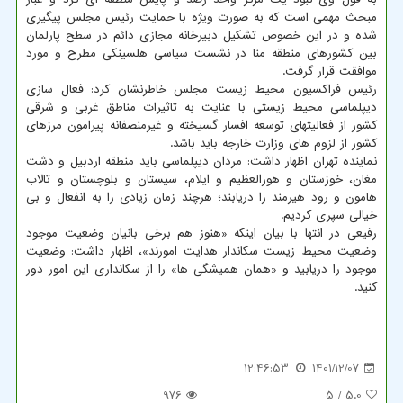
مبحث مهمی است که به صورت ویژه با حمایت رئیس مجلس پیگیری
شده و در این خصوص تشکیل دبیرخانه مجازی دائم در سطح پارلمان
بین کشورهای منطقه منا در نشست سیاسی هلسینکی مطرح و مورد
موافقت قرار گرفت.
رئیس فراکسیون محیط زیست مجلس خاطرنشان کرد: فعال سازی
دیپلماسی محیط زیستی با عنایت به تاثیرات مناطق غربی و شرقی
کشور از فعالیتهای توسعه افسار گسیخته و غیرمنصفانه پیرامون مرزهای
کشور از لزوم های وزارت خارجه باید باشد.
نماینده تهران اظهار داشت: مردان دیپلماسی باید منطقه اردبیل و دشت
مغان، خوزستان و هورالعظیم و ایلام، سیستان و بلوچستان و تالاب
هامون و رود هیرمند را دریابند؛ هرچند زمان زیادی را به انفعال و بی
خیالی سپری کردیم.
رفیعی در انتها با بیان اینکه «هنوز هم برخی بانیان وضعیت موجود
وضعیت محیط زیست سکاندار هدایت امورند»، اظهار داشت: وضعیت
موجود را دریابید و «همان همیشگی ها» را از سکانداری این امور دور
کنید.
12:46:53
1401/12/07
976
/ 5
5.0