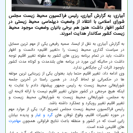
آبیاری: به گزارش آبیاری، رئیس فراکسیون محیط زیست مجلس
شورای اسلامی با انتقاد از وضعیت دیپلماسی محیط زیستی در
کشور اظهار داشت: هنوز هم برخی بانیان وضعیت موجود محیط
زیست کشور سکاندار هدایت امورند.
به گزارش آبیاری به نقل از ایسنا، سمیه رفیعی یکی از مهم ترین مسایل
در سیاست گذاری محیط زیست را «تغییر اقلیم» دانست و اظهار
داشت: باید در تمام برنامه ریزی های کشور به مقوله تغییر اقلیم توجه
داشت در حالیکه این مورد در برنامه های بلندمدت و کوتاه مدت کشور
باوجود اثرات آن جایگاهی ندارد.
وی ادامه داد: تغییر اقلیم حتما باید بعنوان یکی از زیربنایی ترین مولفه
ها در حکمرانی نو لحاظ گردد. در همین راستا در آخرین جلسه
شورایعالی محیط زیست به رئیس جمهور پیشنهاد دادم با عنایت به
اینکه هیچ مرجعی در کشور متولی تغییر اقلیم نیست با ارائه لایحه ای
به مجلس، شورایعالی محیط زیست به شورایعالی محیط زیست و
تغییر اقلیم تغییر رویکرد و عملکرد داشته باشد.
رئیس فراکسیون محیط زیست مجلس تصریح کرد: یکی از موارد مهم
در حوزه تغییرات اقلیم، وقوع توفان های
گرد و غبار
و پدیده بیابان
زایی است که در کشور و منطقه باعث نتایج فراوانی همچون
مهاجرت
های اقلیمی شده است.
به قول وی نبود یک مرکز واحد رصد و پایش منطقه ای گرد و غبار