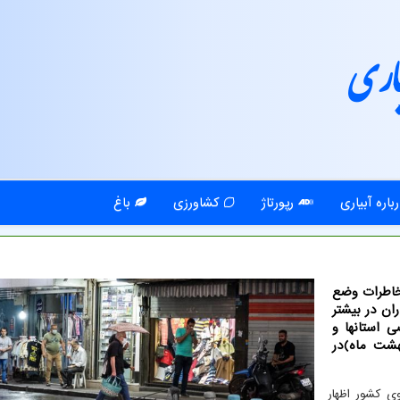
اری
باره آبیاری
رپورتاژ
کشاورزی
باغ
خاطرات وضع
ان در بیشتر
 استانها و
ی دما از پنجشنبه (21 اردیبهشت ماه)در
ی کشور اظهار