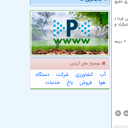
رق خلیج
 فردا (
زش باد شدید با حداقل دمای ۱۸ و حداکثر دمای ۲۶ درجه سانتیگراد و
ضیائیان در آخر اظهار داشت: طی امروز و فردا (۱۹ و ۲۰ اردیبهشت) اهواز با دمای ۳۹ و ۴۰ درجه سانتیگراد گرم ترین و شهر کرد با دمای ۱ و ۲ درجه
موضوع های آبیاری
آب
كشاورزی
شركت
دستگاه
هوا
فروش
باغ
خدمات