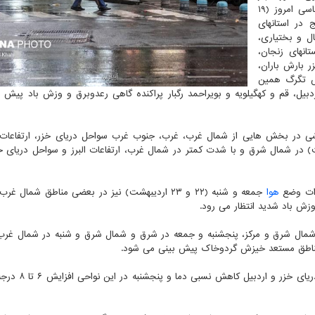
داشت: بر طبق تحلیل آخرین نقشه های پیش یابی هواشناسی امروز (۱۹
 در استانهای
ال و بختیاری،
تانهای زنجان،
ر بارش باران،
ش تگرگ همین
دبیل، قم و کهگیلویه و بویراحمد رگبار پراکنده گاهی رعدوبرق و وزش باد پیش 
ت) فعالیت سامانه بارشی در بخش هایی از شمال غرب، غرب، جنوب غرب سواحل دریای خزر، ارتفاعا
ز و شمال شرق کشور و پنجشنبه (۲۱ اردیبهشت) در شمال شرق و با شدت کمتر در شمال غرب، ارتفاعات البرز و سواحل دریا
رات وضع
هوا
جمعه و شنبه (۲۲ و ۲۳ اردیبهشت) نیز در بعضی مناطق شمال 
وزش باد شدید انتظار می رود.
 شمال شرق و مرکز، پنجشنبه و جمعه در شرق و شمال شرق و شنبه در شمال غر
مناطق مستعد خیزش گردوخاک پیش بینی می شود.
ضیاییان در ادامه اظهار داشت: چهارشنبه در استانهای 