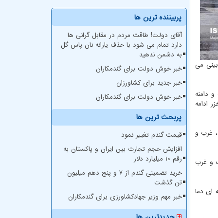
پربیننده ترین ها
آقای دولت! طاقت مردم در مقابل گرانی ها
دارد تمام می شود با حذف یارانه نان پاس گل
به دشمن ندهید
بینی می
خبر خوش دولت برای گندمکاران
خبر جدید برای کشاورزان
ت و دامنه
خبر خوش دولت برای گندمکاران
ی خزر ادامه
پربحث ترین ها
غرب، غرب و
قیمت گندم تغییر نمود
افزایش حجم تجارت بین ایران و پاکستان به
رقم 10 میلیارد دلار
ب و غرب
خرید تضمینی گندم از ۷ و پنج دهم میلیون
تن گذشت
ساحلی دریای خزر و اردبیل کاهش نسبی دما و پنجشنبه در این نواحی افزایش ۶ تا ۸ درجه ای دما
خبر مهم وزیر جهادکشاورزی برای گندمکاران
جدیدترین ها