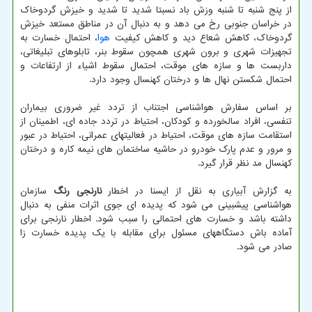
از پنج شنبه تا شنبه وزش باد نسبتا شدید تا شدید و خیزش گردوخاک
در خراسان جنوبی رخ می دهد و به دنبال آن در مناطق مستعد خیزش
گردوخاک، کاهش شعاع دید و کاهش کیفیت
هوا
، احتمال خسارت به
تجهیزات شهری و برون شهری همچون سقوط بنر، تابلوهای تبلیغاتی،
داربست ها و سازه های موقت، احتمال سقوط اشیاء از ارتفاعات و
احتمال شکستن نهال ها و درختان کهنسال وجود دارد.
بر اساس سفارش هواشناسی اجتناب از تردد غیر ضروری بیماران
تنفسی، افراد سالخورده و کودکان، احتیاط در تردد جاده ای، اطمینان از
استقامت سازه های موقت، احتیاط در فعالیتهای عمرانی، احتیاط در عبور
و مرور و عدم پارک خودرو در حاشیه ساختمان های نیمه کاره و درختان
کهنسال مد نظر قرار گیرد.
به گزارش آبیاری به نقل از ایسنا در اخطار
نارنجی رنگ
سازمان
هواشناسی پیشبینی می شود که پدیده ای جوی اثرات منفی به دنبال
داشته باشد و خسارت های احتمالی را سبب شود. اخطار نارنجی برای
آماده باش دستگاههای مسئول برای مقابله با یک پدیده خسارت زا
صادر می شود.