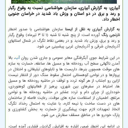
آبیاری: به گزارش آبیاری، سازمان هواشناسی نسبت به وقوع رگبار
و رعد و برق در دو استان و وزش باد شدید در خراسان جنوبی
اخطار داد.
به گزارش آبیاری به نقل از ایسنا
سازمان هواشناسی با صدور اخطار
نارنجی رنگ
آورده است: از پنج شنبه تا شنبه (۱ تا ۳ تیرماه) وقوع رگبار
و رعد و برق، وزش باد شدید و در بعضی نقاط تگرگ در شمال استانهای
آذربایجان شرقی و آذربایجان غربی پیشبینی می شود.
در این شرایط جوی آبگرفتگی معابر عمومی و جاری شدن روان
آب
، بالا
آمدن ناگهانی سطح آب رودخانه ها و مسیل ها، صاعقه، خسارت به سازه
های موقت همچون بنرها، داربست ها و تابلوهای تبلیغاتی و اختلال در
پروازها و در نواحی کوهستانی احتمال سقوط سنگ دور از انتظار نیست
ازاین رو اجتناب از هر گونه تردد و توقف در حاشیه رودخانه ها و مسیل
ها، احتیاط در سفرهای بین شهری، پرهیز از فعالیتهای کوهنوردی،
خودداری از چرای دام و تردد عشایر در حاشیه رودخانه ها و نواحی
مرتفع، اطمینان از استقامت سازه های موقت، رعایت فاصله از ساختمان
های در دست ساخت یا نیمه کاره، با عنایت به احتمال رخداد تگرگ
اتخاذ تمهیدات لازم جهت پیشگیری از خسارت به بخش کشاورزی و
پارک خودرو ها در مناطق مسقف سفارش می شود.
در ادامه این اخطار ضمن اشاره به افزایش گرادیان فشاری آمده است: