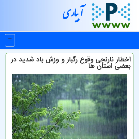
آبیاری
منو
اخطار نارنجی وقوع رگبار و وزش باد شدید در
بعضی استان ها