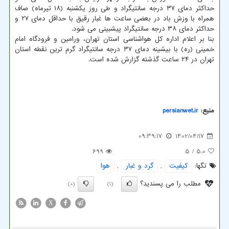
حداکثر دمای ۳۷ درجه سانتیگراد و طی روز یکشنبه (۱۸ تیرماه) صاف
همراه با وزش باد در بعضی ساعت ها غبار رقیق با حداقل دمای ۲۷ و
حداکثر دمای ۳۸ درجه سانتیگراد پیشبینی می شود.
بنا بر اعلام اداره کل هواشناسی استان تهران، ورامین و فرودگاه امام
خمینی (ره) با بیشینه دمای ۳۷ درجه سانتیگراد گرم ترین نقطه استان
تهران در ۲۴ ساعت گذشته گزارش شده است.
منبع:
persianwet.ir
09:39:17
1402/04/17
699
/ 5
5.0
تگها:
كیفیت
,
گرد و غبار
,
هوا
مطلب را می پسندید؟
(0)
(1)
X