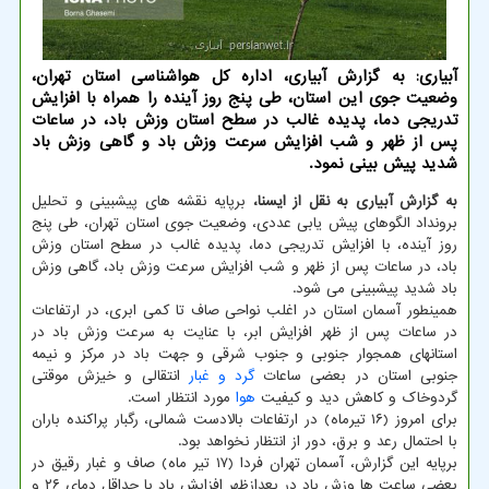
آبیاری: به گزارش آبیاری، اداره کل هواشناسی استان تهران،
وضعیت جوی این استان، طی پنج روز آینده را همراه با افزایش
تدریجی دما، پدیده غالب در سطح استان وزش باد، در ساعات
پس از ظهر و شب افزایش سرعت وزش باد و گاهی وزش باد
شدید پیش بینی نمود.
به گزارش آبیاری به نقل از ایسنا،
برپایه نقشه های پیشبینی و تحلیل
برونداد الگوهای پیش یابی عددی، وضعیت جوی استان تهران، طی پنج
روز آینده، با افزایش تدریجی دما، پدیده غالب در سطح استان وزش
باد، در ساعات پس از ظهر و شب افزایش سرعت وزش باد، گاهی وزش
باد شدید پیشبینی می شود.
همینطور آسمان استان در اغلب نواحی صاف تا کمی ابری، در ارتفاعات
در ساعات پس از ظهر افزایش ابر، با عنایت به سرعت وزش باد در
استانهای همجوار جنوبی و جنوب شرقی و جهت باد در مرکز و نیمه
جنوبی استان در بعضی ساعات
گرد و غبار
انتقالی و خیزش موقتی
گردوخاک و کاهش دید و کیفیت
هوا
مورد انتظار است.
برای امروز (۱۶ تیرماه) در ارتفاعات بالادست شمالی، رگبار پراکنده باران
با احتمال رعد و برق، دور از انتظار نخواهد بود.
برپایه این گزارش، آسمان تهران فردا (۱۷ تیر ماه) صاف و غبار رقیق در
بعضی ساعت ها وزش باد در بعدازظهر افزایش باد با حداقل دمای ۲۶ و