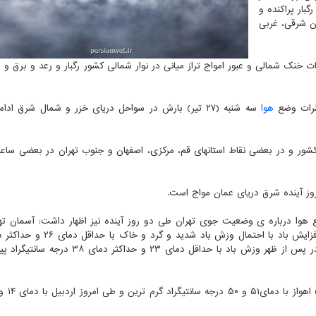
و ارتفاعات البرز مرکزی و شنبه (۲۴ تیر) رگبار پراکنده و
ان شرقی، غربی
وشنبه (۲۵ و ۲۶ تیر) با نفوذ جریانات خنک شمالی و عبور امواج تراز میانی در نوار شمالی کشور رگبار و رعد و بر
طرات وضع
هوا
سه شنبه (۲۷ تیر) بارش در سواحل دریای خزر و شمال شرق ادا
شرقی و جنوب غرب کشور و در بعضی نقاط استانهای قم، مرکزی، اصفهان و جنوب تهران در بعضی س
روز آینده شرق دریای عمان مواج است.
وا درباره ی وضعیت جوی تهران طی دو روز آینده نیز اظهار داشت: آسمان تهر
درجه سانتیگراد و روز یکشنبه ( ۲۵ تیر) صاف تا کمی ابری در پس از ظهر وزش باد با حداقل دمای ۲۳