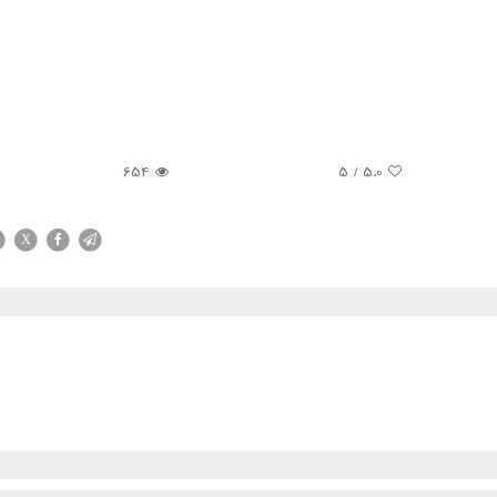
654
/ 5
5.0
X