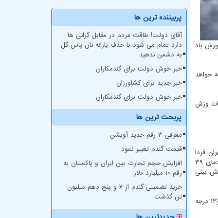
پربیننده ترین ها
آقای دولت! طاقت مردم در مقابل گرانی ها
دارد تمام می شود با حذف یارانه نان پاس گل
ق و وزش باد
به دشمن ندهید
خبر خوش دولت برای گندمکاران
مه خواهد
خبر جدید برای کشاورزان
خبر خوش دولت برای گندمکاران
اعات وزش
پربحث ترین ها
معرفی ۳ رقم جدید آویشن
قیمت گندم تغییر نمود
ان فردا
شنبه ( ۲۴ تیر) صاف، صاف تا قسمتی ابری در پس از ظهر افزایش باد با احتمال وزش باد شدید و گرد و خاک با حداقل دمای ۲۶ و حداکثر دمای ۳۹
افزایش حجم تجارت بین ایران و پاکستان به
 و حداکثر دمای ۳۸ درجه سانتیگراد پیش بینی
رقم 10 میلیارد دلار
خرید تضمینی گندم از ۷ و پنج دهم میلیون
تن گذشت
ضیائیان در آخر اظهار داشت: طی امروز و فردا (۲۳ و ۲۴ تیر) اهواز با دمای۵۱ و ۵۰ درجه سانتیگراد گرم ترین و طی امروز اردبیل با دمای ۱۴ و۱۳ درجه
جدیدترین ها