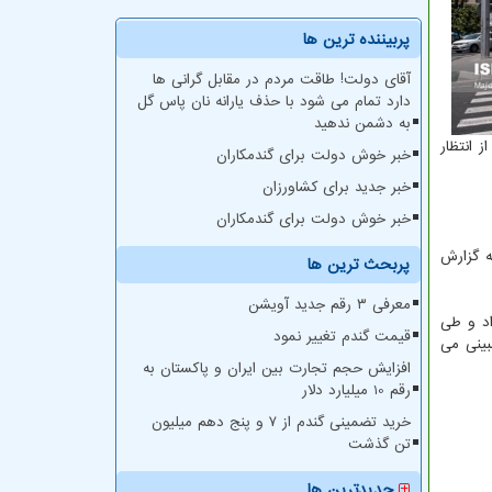
پربیننده ترین ها
آقای دولت! طاقت مردم در مقابل گرانی ها
دارد تمام می شود با حذف یارانه نان پاس گل
به دشمن ندهید
ز انتظار
خبر خوش دولت برای گندمکاران
خبر جدید برای کشاورزان
خبر خوش دولت برای گندمکاران
اد گرم ترین نقطه استان تهران در ۲۴ ساعت گذشته گزارش
پربحث ترین ها
معرفی ۳ رقم جدید آویشن
اقل دمای ۲۸ و حداکثر دمای ۳۹ درجه سانتیگراد و طی
قیمت گندم تغییر نمود
اکثر دمای ۳۹ درجه سانتیگراد پیشبینی می
افزایش حجم تجارت بین ایران و پاکستان به
رقم 10 میلیارد دلار
خرید تضمینی گندم از ۷ و پنج دهم میلیون
تن گذشت
جدیدترین ها