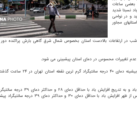
 بعضی ساعات
د نسبتا شدید
د و در نواحی
ستانهای مجاور
 پس از ظهر تا شب در ارتفاعات بالادست استان بخصوص شمال شرق گاهی بارش پراکنده دور ا
رم عدم تغییرات محسوس در دمای استان پیشبینی می شود.
بر اساس اعلام اداره کل هواشناسی استان تهران، ورامین با بیشینه دمای ۴۰ درجه سانتیگر
آسمان تهران فردا (۴ مرداد ماه) قسمتی ابری، گاهی وزش باد و به تدریج افزایش باد با حد
پنجشنبه (۵ مردادماه) قسمتی ابری، گاهی وزش باد و از پس از ظهر افزایش باد با حداقل دمای ۳۰ و حد