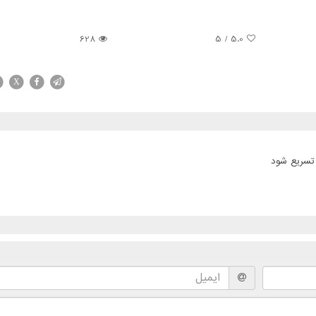
628
/ 5
5.0
X
تسریع شود