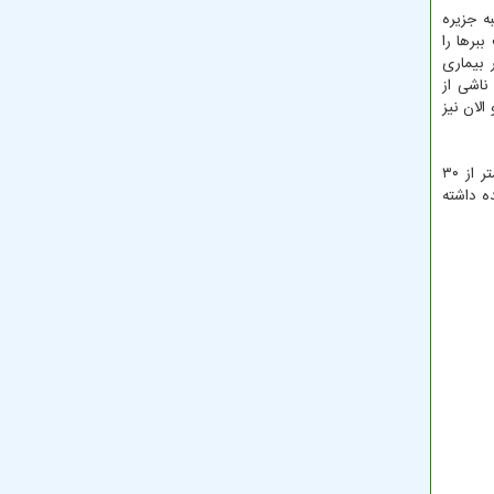
ه جزیره
ببرها را
 بیماری
ناشی از
لان نیز
انقراض ببر و شیر در ایران به ما این هشدار را می دهد که وقتی هم اکنون یوزپلنگ ایرانی سومین گربه سان در فهرست انقراض است و کمتر از ۳۰
ه داشته