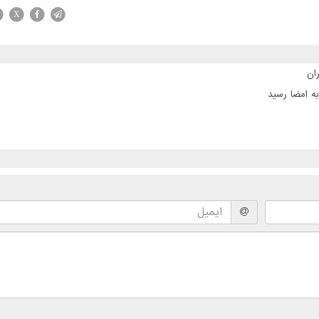
X
ان
ه امضا رسید