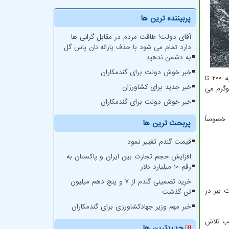
پربیننده ترین ها
آقای دولت! طاقت مردم در مقابل گرانی ها
دارد تمام می شود با حذف یارانه نان پاس گل
به دشمن ندهید
خبر خوش دولت برای گندمکاران
ایران در سالهای قبل زیستگاه ببر مازندران بود. ببر مازندران ۳۲۰ تا ۳۵۰ کیلوگرم وزن داشت. وزن یک شیر بالغ آسیایی در بیشترین حالت به ۲۰۰ تا
خبر جدید برای کشاورزان
 حدود ۱۰۰ کیلوگرم از یک شیر بالغ سنگین تر بود. وزن پلنگ ایرانی نیز در بیشترین حالت به ۱۱۰ کیلوگرم می
خبر خوش دولت برای گندمکاران
اه خصوصاً
پربحث ترین ها
قیمت گندم تغییر نمود
افزایش حجم تجارت بین ایران و پاکستان به
رقم 10 میلیارد دلار
خرید تضمینی گندم از ۷ و پنج دهم میلیون
ات ببر در
تن گذشت
خبر مهم وزیر جهادکشاورزی برای گندمکاران
سبب تلاش
جدیدترین ها