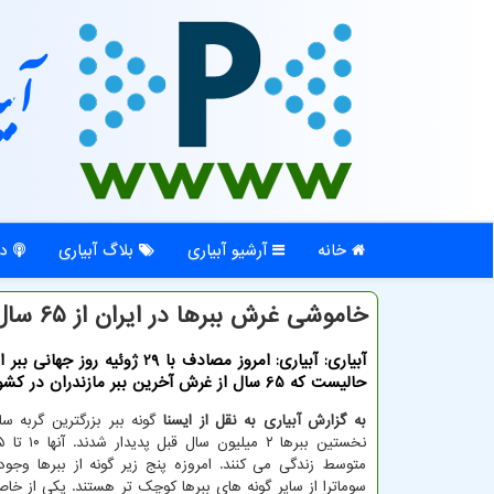
آبی
خانه
آرشیو آبیاری
بلاگ آبیاری
در
خاموشی غرش ببرها در ایران از ۶۵ سال قبل
آبیاری: آبیاری: امروز مصادف با 29 ژوئیه ر
حالیست که 65 سال از غرش آخرین ببر مازندران در کشور می گذرد.
به گزارش آبیاری به نقل از ایسنا
گونه ببر بزرگترین گربه 
متوسط زندگی می کنند. امروزه پنج زیر گونه از ببرها وجود 
سوماترا از سایر گونه های ببرها کوچک تر هستند. یکی از خا