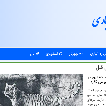
اری
باره آبیاری
رپورتاژ
کشاورزی
باغ
وز جهانی ببر است؛ این در
سان جهان است.
نخستین ببرها ۲ میلیون سال قبل پدیدار شدند. آنها ۱۰ تا ۱۵ سال به طور
دارند. ببرهای
صیت های ببرها