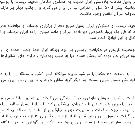
رار بسیار مقامات بالادستی ایران نسبت به همکاری سازمان محیط زیست با روسیه،
مقطع ایده معاوضه پلنگ ایرانی با ببر سیبری عنوان شد. از آنجائیکه بیش از ۵۰ سال از انقراض ببر در ایران می گذرد و از جانب دیگر بب
 معاوضه در آن مقطع وجود داشت.
ط زیست و مسئولان ایران بسیار سریع بعد از برگزاری جلسات و موافقت های ا
ه طی یک پرواز خصوصی دو قلاده ببر نر و ماده سیبری را به ایران فرستاد، با 
فاق با این توافق انجام شد.
جمعیت تاریخی در جغرافیای زیستی ببر نبود چونکه ایران عملا بخش عمده ای از 
شیه دریای خزر بوده که بخش عمده آنرا به سبب ویلاسازی، مزارع چای، شالیزارها
قرار بود زمانی که ببرهای سیبری وارد ایران شدند محدوده ای به وسعت ۱۰۰ هکتار را در شبه جزیره میانکاله فنس کشی و منطقه ای
تولید مثل بسیار خوبی نسبت به دیگر گربه سانان دارند و با این روش ایران می
 است و آخرین ببرهای مازندران در آن زندگی می کردند. پروژه ببر میانکاله می تو
 مجوز یا حریق های عمدی تا حد زیادی پیشگیری کند تا شرایط بسیار متفاوتی را 
جذب بودجه جهت حفاظت و مدیریت بهتر و جلوگیری از لطمه به منطقه ایجاد می 
رت می گرفت مشمول مرور زمان شد و افراد از ترس انگ زنی ها از جانب برخی افراد 
توسط سازمان محیط زیست برای پروژه احیا، تکثیر و نگهداری ببر در میانکاله