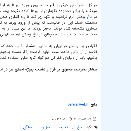
در کل ماجرا طور دیگری رقم خورد چون ورود ببرها به ای
میانکاله را برای محدوده نگهداری از ببرها آماده نکرده بود، 
در
باغ
وحش ارم قرنطینه و نگهداری کند تا راه اندازی محل نگ
مشمشه شدند این در حالیست که پیش از ورود ببرها به کشو
بیماری مشمشه شده بودند، باخبر بودند اما این مساله را به 
مدت هاست که ببر ماده همچنان در باغ وحش ارم به تنهایی 
قلاده از آن باقی مانده است، نباید فرصت را از دست بدهیم 
باشیم. باید از دلیلهای انقراض دو گونه گربه سان استفاده نمائ
بیشتر بخوانید: ماجرای پر فراز و نشیب پروژه احیای ببر در ایر
منبع:
persianwet.ir
09:39:04
1402/05/07
تگها:
باغ
,
تجربه
,
جزیره
,
جنگل