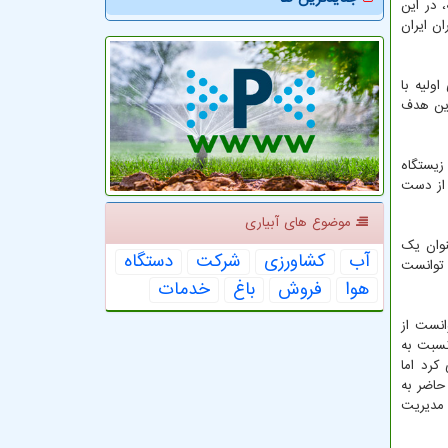
 در این
ر مازندران ایران
ولیه با
این هدف
زیستگاه
 از دست
موضوع های آبیاری
 را به عنوان یک
آب
كشاورزی
شركت
دستگاه
 توانست
هوا
فروش
باغ
خدمات
انست از
نسبت به
کرد اما
حاضر به
 مدیریت