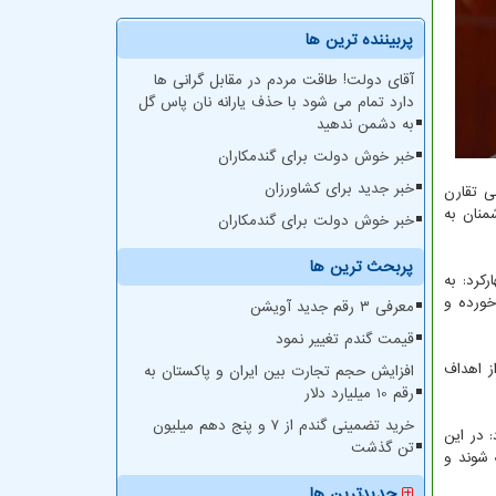
پربیننده ترین ها
آقای دولت! طاقت مردم در مقابل گرانی ها
دارد تمام می شود با حذف یارانه نان پاس گل
به دشمن ندهید
خبر خوش دولت برای گندمکاران
خبر جدید برای کشاورزان
 تقارن
منان به
خبر خوش دولت برای گندمکاران
پربحث ترین ها
کرد: به
خورده و
معرفی ۳ رقم جدید آویشن
قیمت گندم تغییر نمود
ز اهداف
افزایش حجم تجارت بین ایران و پاکستان به
رقم 10 میلیارد دلار
خرید تضمینی گندم از ۷ و پنج دهم میلیون
 در این
تن گذشت
 شوند و
جدیدترین ها