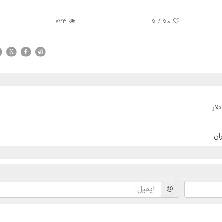
723
/ 5
5.0
X
ان