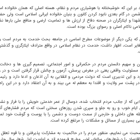
ر این که خوشبختانه با هوشیاری مردم و نظام، هسته اصلی که همان خانواده اس
من در گام بعدی نابود کردن کانون و بنیان خانواده ایرانی اسلامی است ولی حض
شهدا و ایثارگران در صحنه دفاع از ارزش ها و تمامیت ارضی و منافع ملی بارها نش
می ناکام اصلی و رسوای بزرگ بوده است.
ن که یکی دیگر از موضوعات مطرح اساسی در جامعه بحث خدمت به مردم است 
یر است، اظهار داشت: خدمت در نظام اسلامی در واقع مترادف ایثارگری و گذشتن
.
ن و سهیم دانستن مردم در حکمرانی و امور اجتماعی، تصمیم گیری ها و دخالت 
 مسئولیت واقعی یعنی در معرض پرسش، آزمون و چالش قرار گرفتن است و در وا
 و این تدبیری است که دولت مردمی و انقلابی به آن اذعان و ادعا دارد و رئی
 پشت سر ولایت و اقتدا به معظم له می بیند و به آن اعتقاد دارد و در این راه
ابی که از جانب مردم انتخاب شده، دوسال از عمر خدمتی خویش را با فراز و ن
خش ایام خوب و رو به جلو و سپری شدن روزهای سختی است که مردم فشارهای آن
 توطئه های داخلی و خارجی از سمت دوست و دشمن را با پوست و گوشت خود ل
ابی بسیاری از مسائل و مشکلات را مرتفع کرده است.
صحبت می نماییم، منظور مردم را در حاکمیت به مشارکت پذیرفتن و با قوه تعقل 
قتصاد را درشعارهای سالهای اخیر مطرح فرموده اند و اولویت اول شعار سال جار