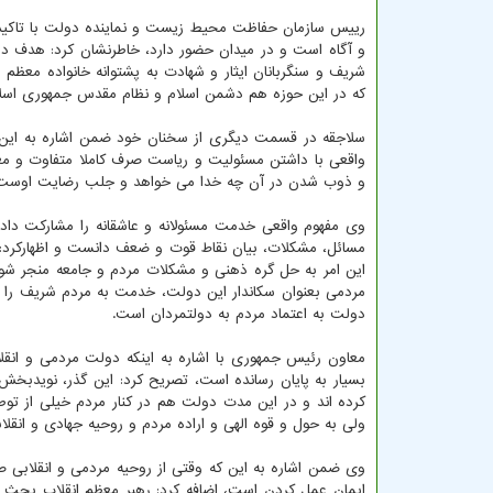
رییس سازمان حفاظت محیط زیست و نماینده دولت با تاکید ب
و آگاه است و در میدان حضور دارد، خاطرنشان کرد: هدف دش
شریف و سنگربانان ایثار و شهادت به پشتوانه خانواده معظم 
که در این حوزه هم دشمن اسلام و نظام مقدس جمهوری اسلا
سلاجقه در قسمت دیگری از سخنان خود ضمن اشاره به ای
واقعی با داشتن مسئولیت و ریاست صرف کاملا متفاوت و مغا
و ذوب شدن در آن چه خدا می خواهد و جلب رضایت اوست
وی مفهوم واقعی خدمت مسئولانه و عاشقانه را مشارکت داد
مسائل، مشکلات، بیان نقاط قوت و ضعف دانست و اظهارکرد:
این امر به حل گره ذهنی و مشکلات مردم و جامعه منجر شود
مردمی بعنوان سکاندار این دولت، خدمت به مردم شریف را در
دولت به اعتماد مردم به دولتمردان است.
معاون رئیس جمهوری با اشاره به اینکه دولت مردمی و انقل
بسیار به پایان رسانده است، تصریح کرد: این گذر، نویدب
کرده اند و در این مدت دولت هم در کنار مردم خیلی از
ولی به حول و قوه الهی و اراده مردم و روحیه جهادی و انقل
وی ضمن اشاره به این که وقتی از روحیه مردمی و انقلابی 
ایمان عمل کردن است، اضافه کرد: رهبر معظم انقلاب بحث ا