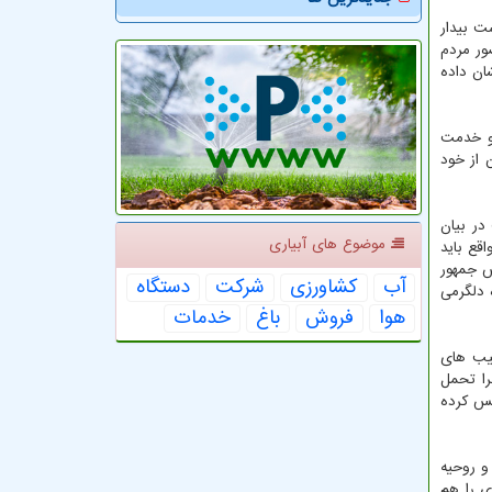
ت بیدار
ور مردم
ان داده
و خدمت
 از خود
در بیان
موضوع های آبیاری
قع باید
س جمهور
آب
كشاورزی
شركت
دستگاه
 دلگرمی
هوا
فروش
باغ
خدمات
شیب های
را تحمل
مس کرده
و روحیه
ی را هم