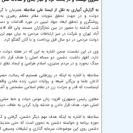
به گزارش آبیاری به نقل از ایسنا علی سلاجقه
همزمان با گر
دولت و در جهت تحقق منویات مقام معظم رهبری به م
روشنگری و تحقق ابعاد جهاد تبیین در مورد اقدامات و دست
شب گذشته با حضور در بین نمازگزاران مسجد ولی الله الا
آباد تهران و شرکت در میز ارتباطات مردمی به بیان مهم تر
دولت مردمی در دو سال قبل پرداخت و با آنان گفتگو کرد.
وی در این نشست ضمن اشاره به این که در هفته دولت ب
دارد، اظهار داشت: دشمن دو مساله اصلی را هدف قرار دا
سنگ بخورد و در مردم ستیزی، اسلام هراسی و ایجاد نفاق در
سلاجقه با اشاره به اینکه در روزهایی هستیم که رسالت حضرت 
اذعان علما و بزرگان شیعه و روایات دینی، زنده ماندن وا
اینجاست که قدر و منزلت زن در نظام اسلامی مشخص و آشک
معاون رئیس جمهوری افزود: زنان مومن حیات و خط مشی سع
اصلی خود، هدف قرار دادن و خدشه وارد کردن به عفاف، دیند
سلاجقه با اشاره به اینکه هدف مهم دیگر دشمن، گرفتن و کمر
حوزه برنامه و خواسته دشمن به نحوی است که حتی متدینا
دشمن روی این موضوعات سرمایه گذاری و تبلیغات وسیعی ک