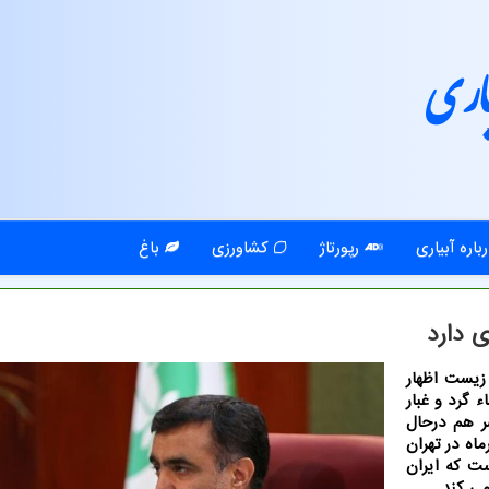
اری
باره آبیاری
رپورتاژ
کشاورزی
باغ
ی دارد
زیست اظهار
 گرد و غبار
ر هم درحال
اه در تهران
 که ایران
ی کند.