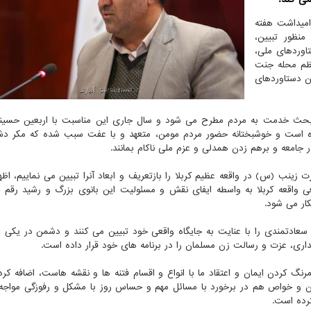
امیداشت هفته
نظور تبیین،
اوردهای ملی،
عظم محله جنت
ین دستاوردهای
حث خدمت به مردم مطرح می شود و سال جاری این مناسبت با اربعین حسینی
ده است و خوشبختانه حضور مردم مومن، متعهد و با عفت سبب شده که مکر دش
 جامعه و برهم زدن همدلی و عزم ملی ناکام بمانند.
زینب (س) در واقعه عظیم کربلا را بازتعریف و ابعاد آنرا تبیین می نماییم، اظهار
قعی واقعه کربلا به واسطه ایفای نقش و مسئولیت این بانوی بزرگ و رشید رقم 
ار می شود.
ادتمندی را با عنایت به جایگاه واقعی خود تبیین می کنند و دشمن در یکی ا
اری، عزت و رسالت زن مسلمان را در برنامه های خود قرار داده است.
نگ کردن ایمان و اعتقاد ما با انواع و اقسام فتنه ها و نقشه هاست، اضافه کرد:
ن و خواص هم در برخورد با مسائل مهم و حساس روز با مشکل و رفوزگی مواجه
رده است.