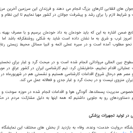
جوان های انقلابی کارهای بزرگ انجام می دهند و فرزندان این سرزمین آخرین مرز
 شرایط لازم را برای رشد و پیشرفت جوانان در کشور مهیا نماییم تا این نظام و ان
 ضمن اشاره به این که باید خودمان به داد خودمان برسیم و با مصرف بهینه
ه امروز غرب و شرق به ما نشان داده است شاید به شکلی روشنفکرانه باشد اما 
و روایات به نحو مطلوب آمده است و در سیره عملی ائمه و انبیا مسائل محیط زیستی ر
طوح بین المللی مرواداتی انجام شده است و در مبحث گرد و غبار برای نخستین
ملیاتی اقدام نماییم، خاطرنشان کرد: تیم کارشناسی ایران در کشور عراق در مور
 و مصر هم درحال شروع اقدامات کارشناسی هستیم و نشستی هم در شهریورماه در ت
ن منزوی نیست و در بحث گرد و غبار جدی و فعالانه عمل می کند.
وص مدیریت پسماندها، آلودگی هوا و اقدامات انجام شده در حوزه سوخت و ا
تاوردهای رو به جلویی داشتیم که همه اینها به دلیل مشارکت مردم در حکم
 در تولید تجهیزات پزشکی
یشگاه «روایت خدمت؛ وعده، وفا» به بازدید از بخش های مختلف این نمایشگاه 