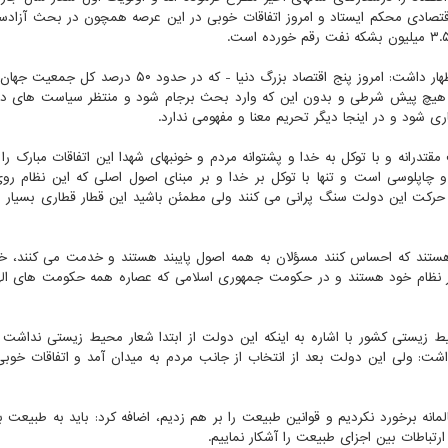
 اقتصادی محکم ایستاد و امروز اتفاقات خوبی در این عرصه همچون در بحث آزادس
سلاجقه در ادامه به عضویت ایران در بریکس اشاره نمود و اظهار داشت: امروز پنج اقتصاد بزرگ دنیا - که در 
هیچ پیش شرطی و بدون این که وارد بحث برجام شود و منتظر سیاست های دنی
ی شود و در اینجا دیگر تحریم معنا و مفهومی ندارد.
رانه و با توکل به خدا و پشتوانه مردم و خونبهای شهدا این اتفاقات مبارک را 
 چاپلوسی است و تنها با توکل بر خدا و بر مبنای اصول اصلی که این نظام روی
 حرکت این دولت سنگ پرانی می کنند ولی مطمئن باشید این قطار قطاری بسیار 
هستند که احساس کنند مسؤلان به همه اصول پایبند هستند و خدمت می کنند، خ
 کنار نظام خود هستند و در حکومت جمهوری اسلامی که عصاره همه حکومت های ا
زیستی کشور با اشاره به اینکه این دولت از ابتدا شعار محیط زیستی نداشت و
داشت: ولی این دولت بعد از انتخاب از جانب مردم به میدان آمد و اتفاقات خوبی
نه برخورد نکردیم و قوانین طبیعت را بر هم زدیم، اضافه کرد: باید به طبیعت ب
رتباطات بین اجزای طبیعت را آشکار نماییم.