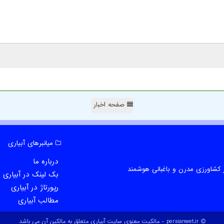
صفحه اخبار
میانبرهای آبیاری
درباره ما
 کشاورزی مدرن و باغبانی هوشمند
بک لینک در آبیاری
رپورتاژ در آبیاری
مطالب آبیاری
persianwet.ir - مالکیت معنوی سایت آبیاری متعلق به مالکین آن می باشد