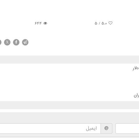
644
/ 5
5.0
X
ان