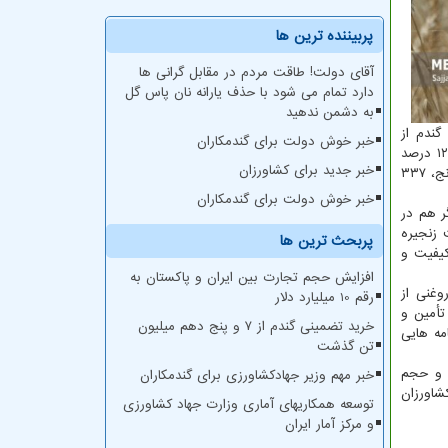
پربیننده ترین ها
آقای دولت! طاقت مردم در مقابل گرانی ها
دارد تمام می شود با حذف یارانه نان پاس گل
به دشمن ندهید
ایران اظهار داشت: پارسال زراعی، ۷ میلیون و ۲۰۰ هزار تن گندم از
خبر خوش دولت برای گندمکاران
کشاورزان خریداری شده بود که این رقم تا امروز به بیشتر از ۱۰ میلیون و ۳۲۲ هزار تن رسیده و بیشتر از ۴۴ درصد نسبت به سال قبل و ۱۲۸ درصد
خبر جدید برای کشاورزان
نسبت به سال ۱۴۰۰ رشد داشته است؛ علاوه بر این، سال قبل ۵ میلیون و ۸۸۲ هزار تن گندم وارداتی، ۸۰۸ هزار تن روغن خام، ۳۴۹ هزار تن برنج، ۳۳۷
خبر خوش دولت برای گندمکاران
ق یافته و بخش های دیگر هم در
زنجیره
پربحث ترین ها
کیفیت و
افزایش حجم تجارت بین ایران و پاکستان به
وغنی از
رقم 10 میلیارد دلار
تأمین و
خرید تضمینی گندم از ۷ و پنج دهم میلیون
مه هایی
تن گذشت
ی اساسی بودیم و حجم
خبر مهم وزیر جهادکشاورزی برای گندمکاران
 تن دانه های روغنی از کشاورزان
توسعه همکاریهای آماری وزارت جهاد کشاورزی
و مرکز آمار ایران