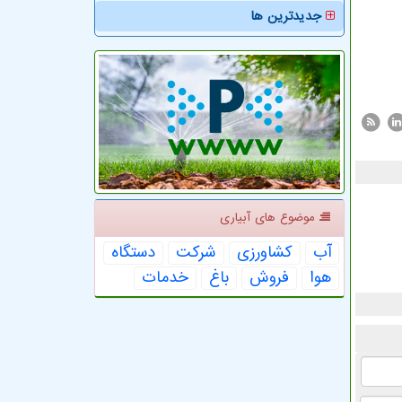
جدیدترین ها
موضوع های آبیاری
آب
كشاورزی
شركت
دستگاه
هوا
فروش
باغ
خدمات