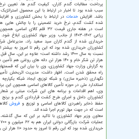
پرداخت مطالبات گندم کاران، کیفیت گندم ها، تعیین ن
سبب شده بود تا اخبار در ارتباط با این محصول استراتژیک
باشد. افزایش
خدمات
در ارتباط با بخش کشاورزی و افزای
شده کشت گندم، نرخ خرید تضمینی را با چالش هایی همر
است در هفته جاری قیمت ۳۲ قلم کالای اسا
زراعی ۱۴۰۲-۱۴۰۳ از جانب وزیر جهاد کشاورزی ابلاغ 
هزار تن شکر خام و ۱۴۰ هزار تن دانه های روغنی هم تأمین شد.
راه محقق شدن است، اظهار داشت: مدیریت اثربخش تأمین
نگهداری (ذخیره سازی) و شبکه توزیع، ایجاد شبکه یکپارچه
استاندارد ملی در حوزه تأمین کالاهای اساسی همچون این برن
وی، اهم اقدامات و برنامه های این شرکت مبتنی بر شعار
کشاورزان داخل و اجرای طرح کشت قراردادی گندم و برنج در
حفظ ذخایر راهبردی کالاهای اساسی و توزیع و
فروش
کالاه
است که در جهت مهار تورم اجرا شده اند.
خریداری شده بود که این رقم تا امروز به حدود ۱۱۰ هزار تن رسیده و حدود ۱۰ درصد نسبت به سال قبل رشد داشته است.