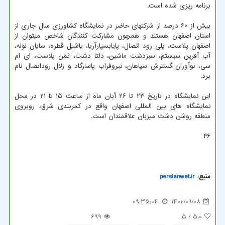
برنامه ریزی شده است.
بیش از ۶۰ درصد از شرکتهای حاضر در نمایشگاه کشاورزی سال جاری از
استان اصفهان هستند و همچون مشارکت کنندگان شاخص میتوان از
اصفهان پلاست، پلی رود اتصال، پایابسپارآریا، یاشیل قطره، سایان لوله،
آب آفرین سیستم، سبزدشت ماشین، دلتا دشت، ثمن پلاست، ای ام
سی، نوآوران گسترش سپاهان، نیروفراب پاسارگاد و زلال روداتصال نام
برد.
این نمایشگاه در تاریخ ۲۳ تا ۲۶ آبان ماه از ساعت ۱۵ تا ۲۱ در محل
نمایشگاه های بین المللی اصفهان واقع در کمربندی شرق، روبروی
منطقه روشن دشت میزبان علاقمندان است.
۴۶
منبع:
persianwet.ir
09:35:04
1402/09/08
699
/ 5
5.0