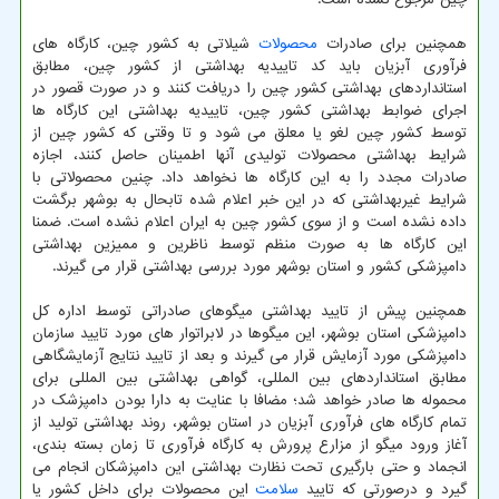
همچنین برای صادرات
محصولات
شیلاتی به کشور چین، کارگاه های
فرآوری آبزیان باید کد تاییدیه بهداشتی از کشور چین، مطابق
استانداردهای بهداشتی کشور چین را دریافت کنند و در صورت قصور در
اجرای ضوابط بهداشتی کشور چین، تاییدیه بهداشتی این کارگاه ها
توسط کشور چین لغو یا معلق می شود و تا وقتی که کشور چین از
شرایط بهداشتی محصولات تولیدی آنها اطمینان حاصل کنند، اجازه
صادرات مجدد را به این کارگاه ها نخواهد داد. چنین محصولاتی با
شرایط غیربهداشتی که در این خبر اعلام شده تابحال به بوشهر برگشت
داده نشده است و از سوی کشور چین به ایران اعلام نشده است. ضمنا
این کارگاه ها به صورت منظم توسط ناظرین و ممیزین بهداشتی
دامپزشکی کشور و استان بوشهر مورد بررسی بهداشتی قرار می گیرند.
همچنین پیش از تایید بهداشتی میگوهای صادراتی توسط اداره کل
دامپزشکی استان بوشهر، این میگوها در لابراتوار های مورد تایید سازمان
دامپزشکی مورد آزمایش قرار می گیرند و بعد از تایید نتایج آزمایشگاهی
مطابق استانداردهای بین المللی، گواهی بهداشتی بین المللی برای
محموله ها صادر خواهد شد؛ مضافا با عنایت به دارا بودن دامپزشک در
تمام کارگاه های فرآوری آبزیان در استان بوشهر، روند بهداشتی تولید از
آغاز ورود میگو از مزارع پرورش به کارگاه فرآوری تا زمان بسته بندی،
انجماد و حتی بارگیری تحت نظارت بهداشتی این دامپزشکان انجام می
گیرد و درصورتی که تایید
سلامت
این محصولات برای داخل کشور یا