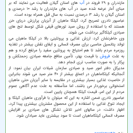
مازندران و ۲۹ فروند در
آب
های استان گیلان فعالیت می نمایند که بر
مبنای آمار عرضه شده صید در آب های مازندران با رشد ۱۰ درصدی و
استان گیلان با رشد ۳ درصدی نسبت به سال قبل همراه بوده است.
عباسپور نادری تصریح کرد: کیلکا ماهیان از آبزیان پرارزش دریای خزر
هستند که با استفاده از روش صید تورهای قیفی شکل توسط لنج های
صیادی کیلکاگیر برداشت می شوند.
وی خاطرنشان کرد: ارزش غذایی و پروتئینی بالا در کیلکا ماهیان می
تواند پتانسیل مناسبی برای مصرف انسانی و ایفای نقش بیشتر در تغذیه
روزمره مردم باشد تا هم احتیاج به پروتئین سفید را مرتفع کرده و هم
به علت
فروش
با قیمت بهتر، تأمین منافع جامعه صیادی زحمتکش و
پرکار را به صورت مناسب تری انجام دهد.
مدیرکل دفتر امور صید و صیادی سازمان شیلات ایران بیان نمود: از
آنجائیکه کیلکاماهیان در اعماق بیشتر از ۴۰ متر صید می شوند بنابراین
از خاصیت غذایی بسیار بیشتری در مقایسه با سایر آبزیان حتی ماهیان
استخوانی برخوردار می باشند، اما متأسفانه به علت عدم آگاهی عموم
مردم از این امر، قیمت کیلکا همچنان پایین است.
عباسپور نادری ضمن اشاره به این که میتوان با فرآوری ماهیان کیلکا و
ایجاد تنوع غذایی با استفاده از این محصول مشتریان بیشتری پیدا کرد،
اظهار داشت: در سالهای اخیر تلاش تشکل های صیادی بر افزایش
مصرف انسانی کیلکاماهیان است تا سود بیشتری عاید صیادان شود.