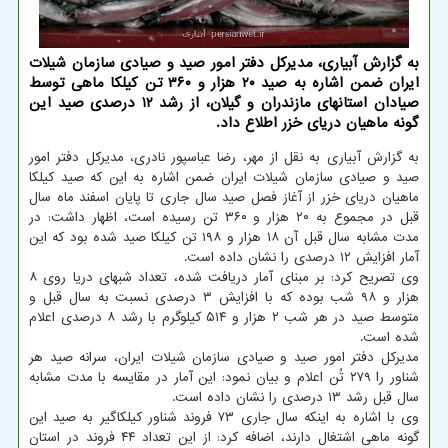
به گزارش آبیاری، مدیرکل دفتر امور صید و صیادی سازمان شیلات
ایران ضمن اشاره به صید ۲۰ هزار و ۳۶۰ تن کیلکا ماهی توسط
صیادان استانهای مازندران و گیلان، از رشد ۱۲ درصدی صید این
گونه ماهیان دریای خزر اطلاع داد.
به گزارش آبیاری به نقل از مهر، رضا عباسپور نادری، مدیرکل دفتر امور
صید و صیادی سازمان شیلات ایران ضمن اشاره به این که صید کیلکا
ماهیان دریای خزر از آغاز فصل صید سال جاری تا پایان اسفند ماه سال
قبل در مجموع به ۲۰ هزار و ۳۶۰ تن رسیده است، اظهار داشت: در
مدت مشابه سال قبل آن ۱۸ هزار و ۱۹۸ تن کیلکا صید شده بود که این
آمار افزایش ۱۲ درصدی را نشان داده است.
وی تصریح کرد: بر مبنای آمار دریافت شده، تعداد شبهای دریا روی ۸
هزار و ۹۸ شب بوده که با افزایش ۳ درصدی نسبت به سال قبل و
متوسط صید در هر شب ۲ هزار و ۵۱۴ کیلوگرم با رشد ۸ درصدی اعلام
شده است.
مدیرکل دفتر امور صید و صیادی سازمان شیلات ایران، سرانه صید هر
شناور را ۲۷۹ تُن اعلام و بیان نمود: این آمار در مقایسه با مدت مشابه
سال قبل رشد ۱۳ درصدی را نشان داده است.
وی با اشاره به اینکه سال جاری ۷۳ فروند شناور کیلکاگیر به صید این
گونه ماهی اشتغال دارند، اضافه کرد: از این تعداد ۴۴ فروند در استان