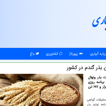
اری
باره آبیاری
رپورتاژ
کشاورزی
باغ
 بذر ونهال
بر طبق مدل و برنامه ریزی
معاونت امور زراعت وزارت جهادکشاورزی، تولید 533 هزار و 197 تن
تحقیقات گواهی
اینکه تحقق ۸۰ درصدی برنامه تولید بذر