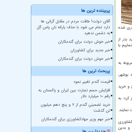
پربیننده ترین ها
آقای دولت! طاقت مردم در مقابل گرانی ها
دارد تمام می شود با حذف یارانه نان پاس گل
۲ تن بذر گندم دیم هدف گذاری شده
به دشمن ندهید
ی تولید بذر از
خبر خوش دولت برای گندمکاران
نی می نماییم با
خبر جدید برای کشاورزان
خبر خوش دولت برای گندمکاران
 از این سطح زیر کشت، نزدیک به ۸۰ هزار هکتار مربوط به
پربحث ترین ها
 بوشهر،
قیمت گندم تغییر نمود
 و خرید
افزایش حجم تجارت بین ایران و پاکستان به
رقم 10 میلیارد دلار
نست و ابراز کرد: به
خرید تضمینی گندم از ۷ و پنج دهم میلیون
تن گذشت
خبر مهم وزیر جهادکشاورزی برای گندمکاران
کشاورزی
 و بدین
جدیدترین ها