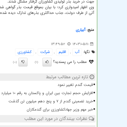
جهت در خرید بذر تولیدی کشاورزان گرفتار مشکل شدند.
وی اظهار امیدواری کرد؛ با بیان بموقع قیمت بذر گواهی 
آتی از طرف دولت، جذب حداکثری بذرهای تدارک دیده شده، 
منبع:
آبیاری
13:49:52
1403/05/11
تگها:
آب
,
اقلیم
,
شركت
,
كشاورزی
مطلب را می پسندید؟
(0)
(1)
تازه ترین مطالب مرتبط
قیمت گندم تغییر نمود
افزایش حجم تجارت بین ایران و پاکستان به رقم 10 میلیارد دلار
خرید تضمینی گندم از ۷ و پنج دهم میلیون تن گذشت
خبر مهم وزیر جهادکشاورزی برای گندمکاران
نظرات بینندگان در مورد این مطلب