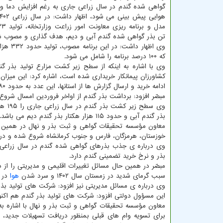
گواهی شده گندم در سال زراعی جاری به رغم افزایش دما و
تن بذر گواهی شده گندم آبی و دیم، هدف گذاری و مصوب 
که ۱۰۰ درصد برنامه را شامل می شود.
ادامه خرید و ارسال گزارش ها از استانها، این عدد به حدود ۸۰ درصد برنامه برسد.
مبصّر افزود: برداشت بذر گندم از اواخر فروردین امسال شروع و تا ۲۰ مرداد در مناطق سرد ادا
بذر گندم آبی و حدود ۱۱۵ هزار هکتار بذر گندم دیم می باشد.
معاون مؤسسه تحقیقات گواهی و ثبت بذر و نهال در همین حال 
خوزستان، هرمزگان، فارس و جنوب کرمانشاه شروع شده و در 
وی درباره ی جذب بذرهای گواهی شده گندم در سال زراعی 
بذر و نرخ خرید تضمینی گندم دارد.
سبب گرمای شدید در زمستان سال ۱۴۰۲ و سرد شدن
هوا
در ا
وی درباره ی مسائل مدیریتی نیز افزود: شرکت های تولید بذر گندم نتوانستند از محل یار
این مسؤول دولتی افزود: شرکت های تولید بذر گندم هم اکنون نزدیک به ۱، ۲۵۰ میلیارد تومان یاران
معاون مؤسسه تحقیقات گواهی و ثبت بذر و نهال با اشاره به 
برای تسویه وام های قبلی بمنظور دریافت تسهیلات جدید، 