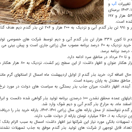
 تغییرات
آب
و
هوایی پیش بینی می شود، اظهار داشت: در سال زراعی ۱۴۰۲-۱۴۰۳ برمبنای
مدل و برنامه ریزی معاونت امور زراعت وزارتخانه، تولید ۵۳۳ هزار و ۱۹۷
شده است.
وی اظهار داشت: در این برنامه مصوب، تولید حدود ۳۳۲ هزار و ۹۹۱ تن بذر گندم آبی و نزدیک به ۲۰۰ هزار و ۰۶
وی با اشاره به اینکه از سطح زیر کشت مزارع تولید بذر گندم تا کنون ۳۳۸ هزار تن بذر گندم آبی و دیم توسط شرکت های خصوص
کشاورزان پیمانکار خریداری شده است، اشاره کرد: این میزان خرید نزدیک به ۶۰ درصد برنامه مصوب سال زراعی جاری است و پیش بی
مه دارد.
وی سطح زیر کشت بذر گندم در سال زراعی جاری را ۱۹۵ هزار هکتار عنوان و اظهار داشت:
اضافه کرد: خرید بذر گندم از اوایل اردیبهشت ماه امسال از استانهای گرم مانند
مناطق معتدل به پایان رسیده است.
آینده، اظهار داشت: میزان جذب بذر بستگی به سیاست های دولت در مورد نرخ
مبصّر در همین حال مسائل تغییرات اقلیمی و مدیریتی را از دلیلهای عمده محقق نشدن ۱۰۰ درصدی برنامه تولید بذر گواهی شده دا
سفند ماه، به مزارع بذر گندم آبی و دیم شوک وارد شد.
انه های سال زراعی ۱۴۰۱-۱۴۰۲، یارانه خرید بذر را دریافت نمایند.
ه از دولت طلب دارند.
تسهیلات بانکی مورد نیاز این شرکتها نیز اظهار داشت: امسال به سبب الزام بانک 
تعداد قابل توجهی از شرکت های تولید بذر گندم موفق به جذب تسهیلات نشدند