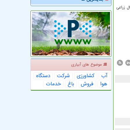
ل زراعی
موضوع های آبیاری
آب
كشاورزی
شركت
دستگاه
هوا
فروش
باغ
خدمات