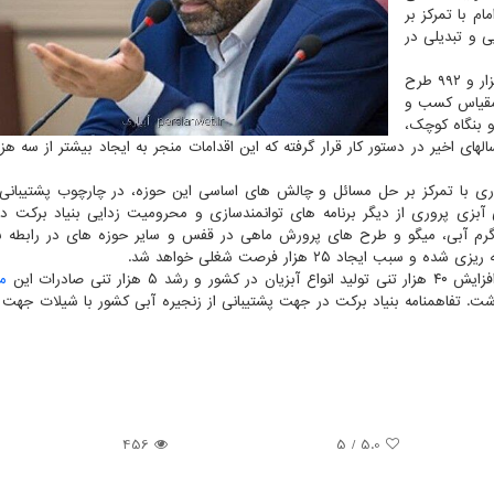
م با تمرکز بر
 و تبدیلی در
مدیرعامل بنیاد برکت ستاد اجرایی فرمان امام افزود: اجرای هزار و ۹۹۲ طرح
 مقیاس کسب و
هم حمایت تسهیلاتی از ۸۲ کارگاه و بنگاه کوچک،
ری با تمرکز بر حل مسائل و چالش های اساسی این حوزه، در چارچوب پشتیبانی 
زی پروری از دیگر برنامه های توانمندسازی و محرومیت زدایی بنیاد برکت در
رم آبی، میگو و طرح های پرورش ماهی در قفس و سایر حوزه های در رابطه ب
یجاد ۲۵ هزار فرصت شغلی خواهد شد.
تنی صادرات این
م
456
/ 5
5.0