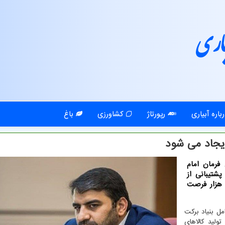
اری
باره آبیاری
رپورتاژ
کشاورزی
باغ
 فرمان امام
ت پشتیبانی از
نجیره آبی کشور منعقد گردید، که درپی آن زمینه ۲۵ هزار فرصت
مل بنیاد برکت
ولید کالاهای