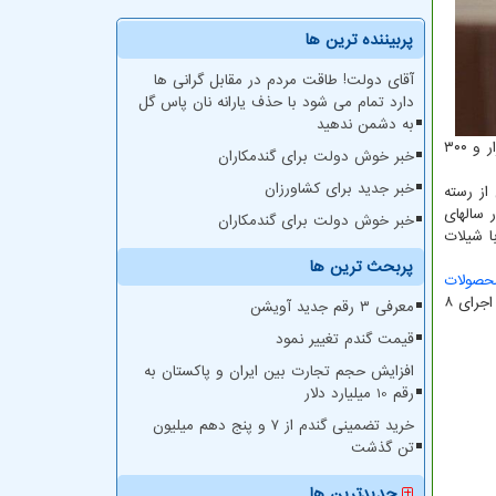
پربیننده ترین ها
آقای دولت! طاقت مردم در مقابل گرانی ها
دارد تمام می شود با حذف یارانه نان پاس گل
به دشمن ندهید
با اعطای هزار و ۳۸۵ میلیاردریال تسهیلات قرض الحسنه در سالهای اخیر در دستور کار قرار گرفته که این اقدامات منجر به ایجاد بیشتر از سه هزار و ۳۰۰
خبر خوش دولت برای گندمکاران
خبر جدید برای کشاورزان
از رسته
 سالهای
خبر خوش دولت برای گندمکاران
ا شیلات
پربحث ترین ها
حصولات
است که میزان ۱۷ میلیون دلار ارزآوری را به همراه خواهد داشت. تفاهمنامه بنیاد برکت در جهت پشتیبانی از زنجیره آبی کشور با شیلات جهت اجرای ۸
معرفی ۳ رقم جدید آویشن
قیمت گندم تغییر نمود
افزایش حجم تجارت بین ایران و پاکستان به
رقم 10 میلیارد دلار
خرید تضمینی گندم از ۷ و پنج دهم میلیون
تن گذشت
جدیدترین ها