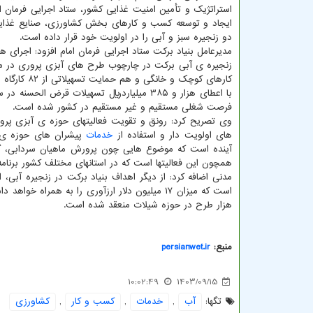
استراتژیک و تأمین امنیت غذایی کشور، ستاد اجرایی فرمان اما
ایجاد و توسعه کسب و کارهای بخش کشاورزی، صنایع غذایی
دو زنجیره سبز و آبی را در اولویت خود قرار داده است.
زنجیره ی آبی برکت در چارچوب طرح های آبزی پروری در
کارهای کوچک و خانگی و 
فرصت شغلی مستقیم و غیر مستقیم در کشور شده است.
وی تصریح کرد: رونق و تقویت فعالیتهای حوزه ی آبزی پرو
های اولویت دار و استفاده از
خدمات
پیشران های حوزه ی آب
آینده است که موضوع هایی چون پرورش ماهیان سردابی، گ
همچون این فعالیتها است که در استانهای مختلف کشور برنامه ریزی شده و سبب ا
مدنی اضافه کرد: از دیگر اهداف بنیاد برکت در زنجیره آبی، افزایش ۴۰ هزار تنی تولید انواع آبزیان در کشور و رشد ۵ هزار 
هزار طرح در حوزه شیلات منعقد شده است.
منبع:
persianwet.ir
10:02:49
1403/09/15
تگها:
آب
,
خدمات
,
كسب و كار
,
كشاورزی