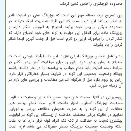
محدوده کوچکتری را فنس کشی کردند.
وی تصریح کرد: مسئله مهم این است که یوزپلنگ های در اسارت قادر
به شکار نیستند این درحالیست که این افراد به جهت اینکه بتوانند در
محدوده بزرگی از پس خود برآیند احتیاج به آموزش شکار دارند و
یوزپلنگ ماده برای انتقال این مهارت به توله های خود احتیاج دارند که
شکار کردن را بیاموزند ازاین رو لازم است قبل از جفت گیری ابتدا شکار
کردن را یاد بگیرند.
مدیر عامل انجمن یوزپلنگ ایرانی افزود: این یک فرآیند طولانی است که
احتیاج به زمان زیادی دارد ازاین رو برای موفقیت آمیز بودن تکثیر در
شرایط نیمه اسارت باید تمام جوانب و پیامدها را در نظر داشته باشیم
چونکه وضعیت جمعیتی این گونه در شرایط بسیار خطرناکی قرار دارد.
ازاین رو لزوم دارد قبل از هرگونه اقدامی مطالعات و بررسی های لازم در
آن زمینه صورت گیرد.
پورمیرزایی در انتها صحبت های خود ضمن تاکید بر وضعیت نامطلوب
جمعیت یوزپلنگ آسیایی، اظهار داشت: لازم است تمام برنامه های
حفاظت از این گونه را به صورت همزمان مطالعه، بررسی و اجرایی
نماییم در حالیکه برخی معتقدند حفاظت از زیستگاه این گونه در اولویت
بیشتری نسبت به حفاظت از تک تک افراد گونه قرار دارد اما به علت
اینکه وضعیت جمعیت یوزپلنگ بسیار خطرناک می باشد لازم است