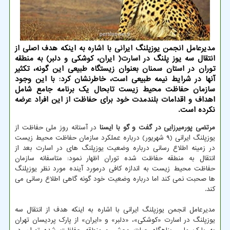
مدیرعامل انجمن یوزپلنگ ایرانی با اشاره به اینكه هدف اصلی از
انتقال سه یوز پلنگ در اسارت( ایران، كوشكی و دلبر) به منطقه
توران در استان سمنان بعنوان زیستگاه طبیعی این گونه، تكثیر
آنها در شرایط نیمه طبیعی است، خاطرنشان كرد: با این وجود
سازمان حفاظت محیط زیست تابحال یك برنامه جامع شامل
اهداف و اقدامات بلندمدت خود برای حفاظت از این افراد عرضه
نكرده است.
مرتضی پورمیرزایی در گفت و گو با ایسنا
در آستانه روز ملی حفاظت از
یوزپلنگ ایرانی (۹ شهریور) درباره عملکرد سازمان حفاظت محیط زیست
در زمینه اطلاع رسانی درباره وضعیت یوزپلنگ های در اسارت بعد از
انتقال به منطقه حفاظت شده توران اظهار نمود: متاسفانه سازمان
حفاظت محیط زیست به اندازه کافی درمورد آینده مورد نظر یوزپلنگ
ها صحبت نمی کند اما درباره وضعیت خود گونه گاهی اطلاع رسانی می
کند.
مدیرعامل انجمن یوزپلنگ ایرانی با اشاره به اینکه هدف از انتقال سه
یوزپلنگ در اسارت «کوشکی»، «دلبر» و «ایران» از پارک پردیسان تهران