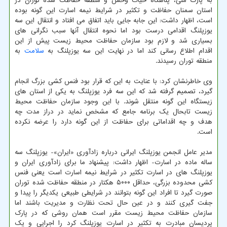
به پارک ملی، پناهگاه حیات وحش و منطقه حفاظت شده توران در
استان سمنان حفاظت و تکثیر در شرایط نیمه اسارت این گونه بوده
است، اظهار داشت: این جابه جایی باید اتفاق می افتاد و انتقال این سه
یوزپلنگ اقدامی درست بود اما نحوه انتقال آنها سبب نگرانی های
بسیاری شد و لازم بود سازمان حفاظت محیط زیست پیش از این
اقدام اطلاع رسانی کند اما در نهایت این سه یوزپلنگ به
سلامت
به
منطقه توران رسیدند.
وی خاطرنشان کرد: با عنایت به این که قرار بود فنس کشی بزرگ انجام
گیرد، تصمیم گرفته شد که این سه فرد یوزپلنگ به یکی از استان های
زیستگاه این گونه منتقل شوند. با این وجود سازمان حفاظت محیط
زیست تابحال یک برنامه جامع که مشخص نماید در دراز مدت چه
هدف و چه اقداماتی برای حفاظت از این گونه دارد را عرضه نکرده
است.
مدیر عامل انجمن یوزپلنگ ایرانی درباره زادآوری «ایران»- یوزپلنگ سه
ساله ماده در اسارت- اظهار داشت: پیشنهاد ما برای زادآوری ایران و
یوزپلنگ های در اسارت تکثیر در شرایط نیمه اسارت است یعنی فنس
کشی محدوده بزرگی، حداقل ۵۰۰۰ هکتار در منطقه حفاظت شده توران
صورت گیرد تا افراد این گونه بتوانند در شرایطی طبیعی یکدیگر را پیدا و
جفت گیری کنند و در عین حال تحت نظارت و مدیریت باشند اما
سازمان حفاظت محیط زیست مقرر است همان روشی که در پارک
پردیسان مبادرت به تکثیر در اسارت یوزپلنگ کرد را اجرایی و یک