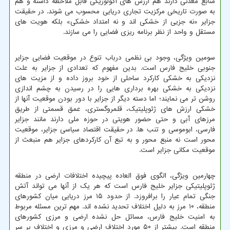
منابع معدنی دارند هم ارزش های اکولوژیکی قابل ملاحظه داشته و هم
به صورت تاریخی مرکزیت تجاری دریایی محسوب می شوند. در حقیقت
جزایر «نه جزیی از خشکی اند و نه امتداد خشکی» بلکه هویت های
مستقل و واحد از نظر برنامه ریزی فضایی را می سازند.
سومین ویژگی، وجود بی نظمی درباب تنوع در موقعیت فضایی جزایر
جنوبی خلیج فارس است. بدین مفهوم که تعدادی از جزایر به علت
نزدیکی به خشکی کارکرد ساحلی از خود بروز داده و از مزیت های
نزدیکی به خشکی بهره برداری هایی را در رسیدن به چشم اندازی
روشن تر می نمایند؛ اما دسته دیگر از جزایر با دور بودن موقعیت آنها از
خشکی ارزش های ژئوپلیتیک، قلمروگستری، عمق قسمتی از طریق
مرزهای آبی و حتی حضور هویتی در حوزه ملی دارند مانند جزایر
فارسی، ابوموسی و تنب ها. در حقیقت اقتصاد سیاسی جزایر، موقعیت
محور است نه منبع محور و به تبع آن کارکردهای جزایر هم منبعث از
موقعیت مکانی جزایر است.
چهارمین ویژگی، الگوی فوق العاده پیچیده اختلافات ارضی در منطقه
ژئوپلیتیکی جزایر خلیج فارس است که هر یک از آنها می تواند آتش
جنگی تمام عیار را برافروزد. از حدود ۱۵ مرز دریایی میان کشورهای
منطقه، ۱۰ مرز به دلیل اختلاف تحدید نشده اند. مهم ترین مسئله مربوط
به امنیت خلیج فارس، مسائل حل نشده ارضی و مرزی کشورهای
منطقه است. بیشتر از ۵۰ مورد اختلاف ارضی و مرزی و اختلاف بر سر