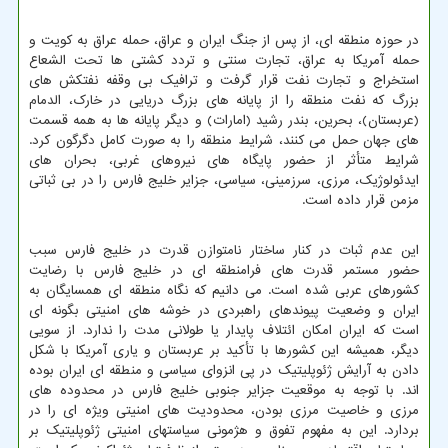
در حوزه منطقه ای، از پس از جنگ ایران و عراق، حمله عراق به کویت و
حمله آمریکا به عراق، تجارت سنتی و تردد کشتی ها تحت الشعاع
استخراج و تجارت نفت قرار گرفت و ترافیک بی وقفه نفتکش های
بزرگ که نفت منطقه را از پایانه های بزرگ دریایی در خارک، الدمام
(عربستان)، بحرین، بندر رشید (امارات) و دیگر پایانه ها به همه قسمت
های جهان حمل می کنند، شرایط منطقه را به صورت کامل دگرگون کرد.
شرایط متأثر از حضور پایگاه های نیروهای غربی، بحران های
ایدئولوژیک، مرزی، سرزمینی، سیاسی، جزایر خلیج فارس را در بی ثباتی
مزمن قرار داده است.
این عدم ثبات در کنار ساختار نامتوازن قدرت در خلیج فارس سبب
حضور مستمر قدرت های فرامنطقه ای در خلیج فارس با رضایت
کشورهای عربی شده است. می دانیم که نگاه منطقه ای همسایگان به
ایران و وضعیت پیوندهای راهبردی در خوشه های امنیتی بگونه ای
است که ایران امکان ائتلاف پایدار یا طولانی مدت را ندارد. از سویی
دیگر، همیشه این کشورها با تأکید بر عربستان و یاری آمریکا با شکل
دادن به آرایش ژئوپلیتیک در پی انزوای سیاسی و منطقه ای ایران بوده
اند. با توجه به موقعیت جزایر جنوبی خلیج فارس در محدوده های
مرزی و خاصیت مرزی بودن، محدودیت های امنیتی ویژه ای را در
بردارد. این به مفهوم تفوق و هژمونی سیاستهای امنیتی ژئوپلیتیک بر