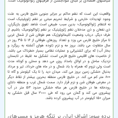
سیاستهای اقتصادی بر مبنای سودجستن از ظرفیتهای ژئواکونومیک است.
واقعیت این است که نظم حاکم بر جزایر جنوبی خلیج فارس به علت
وجود تهدیدات خارجی و شرایط تحریم مبتنی بر نظم ژئوپلیتیک است
نه انتظام ژئواکونومیک؛ بدین سبب طبیعی است شاهد تفوق بازیگران،
ذی نفعان و ذی مدخلان نظم ژئوپلیتیک بر نظم ژئواکونومیک باشیم. از
طرف دیگر، درباب وضعیت کلیماتولوژیک هم طوفان شن از شمال غربی
تا مرکز خلیج فارس می وزد و تعداد روزهای طوفانی از ۱۶ تا ۳۵ روز در
سال متفاوت می باشد. بروز مه و نزم (توده هوای آغشته به ریزگرد و
بخار آب) که برای کشتیرانی و عملیات نظامی بسیار خطرناک می باشد،
از خاصیت های اقلیمی خلیج فارس است. تشکیل مه غلیظ در تابستان
نزدیک ساحل و در اوائل بامداد روی می دهد و محلی و کوتاه مدت
است ولی نزوم که همراه با باد شمال و در ماه های خرداد، تیر و مرداد
بدنبال خشکی زمین بروز می کند، میدان دید را تا یک کیلومتر و گاه تا
۸۰۰ متر کم می کند. در خلیج فارس منطقه بحرین بیشتر از نقاط دیگر
در معرض طوفان شن و نزم قرار دارد. سمت شمال غرب و منطقه دلتای
رودخانه ها در خلیج فارس هر ساله خشکی حدود ۵۳ متر در آب
پیشروی می کند و گمان می رود که طی 3000 سال قبل خشکی به
میزان ۱۵۰ کیلومتر در آب پیشروی کرده باشد.
پرده سوم: اشراف ایران بر تنگه هرمز و مسیرهای