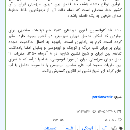
طرفین توافق نشده باشد، حد فاصل بین دریای سرزمینی ایران و آن
کشور خط منصفی است که تمام نقاط آن از نزدیکترین نقاط خطوط
مبدای طرفین به یک فاصله باشد.»
ماده ۱۵ کنوانسیون قانون دریاهای ۱۹۸۲ هم ترتیبات مشابهی برای
مواردی که امکان تداخل دریای سرزمینی دو کشور وجود دارد، مقرر
کرده است. لازم به یادآوری است، باتوجه به اعمال حاکمیت مجدد
ایران بر جزایر تنب بزرگ و کوچک و ابوموسی و بدنبال امضا یادداشت
تفاهم بین ایران و شیخ نشین شارجه در ۸ آذرماه ۱۳۵۰، مقررات ۱۲
مایل دریای سرزمینی ایران در مورد ابوموسی، به اجرا درآمد که با اجرای
این مقررات حدود آب های ساحلی ابوموسی را تا سرحد تداخل با آب
های کرانه ای شیخ نشین ام القوین گسترش یافت.
منبع:
persianwet.ir
17:49:42
1405/03/08
193
/ 5
5.0
تگها:
آب
,
آلودگی
,
اقلیم
,
تجهیزات