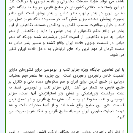
باشد، می تواند هزینه خدمات مخابراتی و علایم ناوبری را دریافت کند.
در این راستا خط دفاعی کشورمان در خلیج فارس مربوط به پایگاه های
نظامی ایران در بندر چابهار، بندر عباس و بندر بوشهر است. این بنادر
بصورت پوشش دهنده جزایر شش گانه در محدوده تنگه هرمز عمل می
کنند و دارای موقعیت مناسب آفندی و پدافندی هستند. نگاهبانی از این
بنادر در واقع حکم نگاهبانی از بندر عباس را دارد و نگاهبانی از بندر
عباس به منزله نگاهبانی از امنیت کشور برشمرده شده چونکه که بندر
عباس در قسمت جنوبی فلات ایران واقع گشته و مسیر بندر عباس به
سمت کرمان از مهم ترین راه های ارتباطی به داخل فلات ایران تلقی
می شود.
با این تفاصیل جایگاه ویژه جزایر تنب و ابوموسی برای کشورمان دارای
اهمیت خاص راهبردی راهبردی است. این جزیره ها عنصر مهم عملیات
دریایی در خلیج فارس برای ایران و هم سکوهای دیده بانی و کنترل بر
خلیج فارس به شمار می آیند. ارزش جزایر تنب و ابوموسی فقط به
علت موقعیت ژئوپلیتیکی و نقش ژئو استراتژیکی آنها است، جزایر
ابوموسی و تنب حدودا در وسط آب های خلیج فارس و در عمیق ترین
قسمت های این خلیج واقع شده اند و از آنجا صادرات نفت و ۸۰
درصد تجارت خارجی ایران بوسیله خلیج فارس و تنگه هرمز صورت می
گیرد.
از نظر ژئو راهبردی جزایر، هرمز، هنگام، لارک، قشم، ابوموسی و تنب