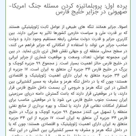
پرده اول: پروبلماتیزه کردن مسئله جنگ امریکا-
صهیونی در جزایر خلیج فارس
اصولا، جزایر همانند تنگه های طبیعی از عوامل ثابت ژئوپلیتیکی هستند
که بر قدرت ملی و سیاست خارجی کشورها تاثیر به سزایی دارند. بین
کاربری جزایر و قدرت دولت ساحلی رابطه مستقیم وجود دارد و دولت
صاحب جزایر می تواند با استفاده از امکاناتی که جزایر فراهم می کنند،
در سطح محلی، منطقه ای و جهانی نقش فعال تری بازی نماید. در بین
این مجموعه عوامل، تعداد، وسعت و موقعیت شماری از جزایر ایرانی
در خلیج فارس حائز اهمیت بسیار است. ز مجموع ۹۹ جزیره کوچک و
بزرگ در خلیح فارس ۳۴ جزیره آن متعلق به ایران است. ۱۷ جزیره از
این ۳۴ جزیره متعلق به ایران دارای اهمیت ژئوپلیتیک و اقتصادی
هستند؛ چون که یا در داخل تنگه هرمز و مشرف به مسیر کشتیرانی بین
المللی در این تنگه هرمز و خروجی آن بسمت داخل خلیج فارس قرار
دارند، یا در موقعیتی قرار دارند که باعث گسترش دامنه دریای سرزمینی
ایران بسمت جنوب خلیج فارس می شود یا در موقعیتی مناسب برای
استقرار امکانات نظامی قرار دارند یا تملک و بهره برداری از منابع نفتی
منطقه را تسهیل می کنندز مجموع ۹۹ جزیره کوچک و بزرگ در خلیح
فارس ۳۴ جزیره آن متعلق به ایران است. ۱۷ جزیره از این ۳۴ جزیره
متعلق به ایران دارای اهمیت ژئوپلیتیک و اقتصادی هستند؛ چون که یا
در داخل تنگه هرمز و مشرف به مسیر کشتیرانی بین المللی در این تنگه