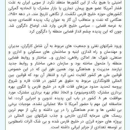
امنیتی با هیچ یک از این کشورها منعقد نکرد. از سویی ایران به علت
فشار آمریکا عضو هیچ پیمان تجاری یا بازار مشترک یا اتحادیه گمرکی
کشورهای حوزه خلیج فارس نگشت. از نگاهی تاریخ مند، در دهه ۱۹۵۰،
هنگامی که نفت و متعاقب آن گاز به عنوان یک پدیده اقتصادی جدید
به عرصه فضایی - سیاسی خلیج فارس وارد شد، اوضاع دگرگون شد.
چون که این پدیده چشم انداز فضایی منطقه را دگرگون کرد
ورود شرکتهای نفتی و جمعیت های مربوط به آن شامل کارگران، مدیران
و مهندسان و راه اندازی ابنیه و ساختمان های مسکونی و اداری و
صنعتی، شهرک ها، اماکن رفاهی، تجاری و... ساختار و روابط فضایی
منطقه را متحول ساخته بود و سازمان دهی ساختار و روابط جدید
نیازمند مدیریت و هماهنگی بود. همین طور این که در این خصوص
قوانین ملی هر کشور کفایت نمی کرد و انتظار آن بود که قوانین بین
المللی قانونگذاری مربوط به حقوق هر کشور در فلات قاره و شروع
پروسه تحدید حدود مرزهای فلات قاره در خلیج فارس یا الگوی بهره
برداری مشترک (کاندومینیوم) و اتخاذ نظام بهره برداری مشترک مورد
موافقت هر ۸ کشور در باب این پدیده تدوین و اجرایی گردد؛ اما
متاسفانه این مهم با حضور آمریکا تا حالا عملیاتی نشده، موجبات برخی
بی نظمی ها و عدم هماهنگی را در پی داشته و یکی از مهم ترین
ریسک های سرمایه گذاری خارجی و جذب شرکتهای بین المللی در
پروژه های حوزه انرژی در خلیج فارس شده و بی شک اثرات نامطلوبی
بر توسعه تعدادی از جزایر ایرانی داشته است.