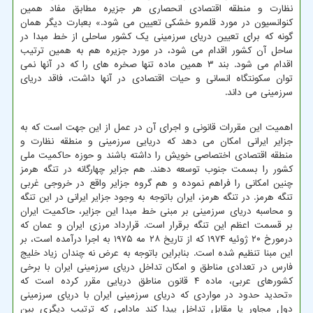
نظارت و منطقه اقتصادی انحصاری هر جزیره مطابق مفاد همین
کنوانسیون در مورد قلمرو خشکی تعیین می شود.» بعبارت دیگر همان
گونه که برای تعیین دریای سرزمینی یک کشور ساحلی از خط مبدا در
ساحل آن کشور اقدام می شود، در مورد جزیره هم به همین ترتیب
اقدام می شود. بند ۳ همین ماده تنها صخره های را که در آنها نمی
توان سکونتگاه انسانی و حیات اقتصادی در آنها داشت، فاقد دریای
سرزمینی می داند.
اهمیت این مقررات قانونی و اجرای آن در عمل از این جهت است که به
جزایر ایرانی امکان می دهد که دریایی سرزمینی و منطقه نظارت و
منطقه اقتصادی اختصاصی خویش را داشته باشند و حوزه حاکمیت ملی
کشور را بسمت جنوب توسعه دهند. هم جزایر چهارگانه در تنگه هرمز
چنین امکانی را فراهم نموده و هم گروه جزایر واقع در خروجی غربی
تنگه هرمز. در تنگه هرمز، ایران باتوجه به وجود جزایر ایرانی در این تنگه
و محاسبه دریای سرزمینی بر مبنی خط مبدا این جزایر، حاکمیت ایران
بر قسمت اعظم این تنگه برقرار است. قرارداد مرزی ایران و عمان که
درمورخ ۲۰ ژوئیه ۱۹۷۴ که از تاریخ ۲۸ مه ۱۹۷۵ به اجرا درآمده است، بر
این مبنا تنظیم شده است. بنابراین باتوجه به عرض نه چندان زیاد خلیج
فارس در تعدادی مناطق و امکان تداخل دریای سرزمینی ایران با برخی
کشورهای عربی، ماده ۴ قانون مناطق دریایی مقرر کرده است که
«تحدید حدود در مواردی که دریای سرزمینی ایران با دریای سرزمینی
دول مجاور یا مقابل تداخل پیدا کند مادامی که ترتیب دیگری بین