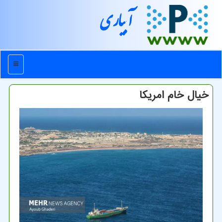
آبیاری
منو
خیال خام امریکا