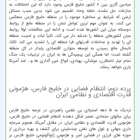
میادین گازی بین ۸ کشور خلیج فارس وجود دارد که این اختلافات به
منازعات حل نشده، خفته وحاد تقسیم می شود بدین سبب مسائل
ارضی که شرایط پر مخاطره موجود را در منطقه خلیج فارس منعکس
می کنند، به عنوان مهم ترین عوامل تنش زا در منطقه مانع از روابط
دوستانه میان این کشورها شده است و ادامه این مناقشات اولاً روابط
میان کشورهای منطقه را خدشه دار می کند، ثانیاً ثبات و امنیت منطقه
ای را تهدید و مداخلات قدرتهای فرا منطقه ای را تشدید می کند. ثالثا،
تابحال مانع رسیدن به توسعه متوازن اقتصادی پایدار در کل منطقه
گشته است؛ اما همگی این پیچیدگی ها به ایران در ترتیبات یک جنگ
تمام عیار نامتقارن، موشکی، پهبادی، انواع مین گذاری ها و... ضد آمریکا
یاری خواهد رساند.
پرده دوم: انتظام فضایی در خلیج فارس، هژمونی
قدرت اقتصادی و نظامی ایران
نزدیک به ۵ دهه استیلای بی نظمی راهبردی در عرصه خلیج فارس
برای سالهای متمادی عنصر شکل دهنده انتظام فضایی در خلیج فارس،
هژمونی قدرت اقتصادی و نظامی ایران در مقابل آمریکا، هجوم سرمایه
داری جهانی و غول های نفتی چندملیتی برای کشف و بهره برداری از
حوزه های انرژی در فضایی امن و هژمونی ژئواکونومی خلیج فارس بر