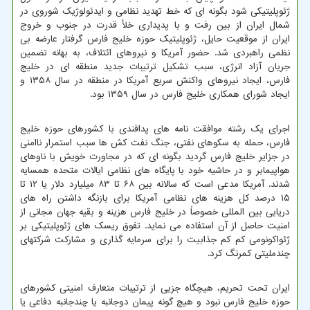
ژئوپلیتیکی شود بگونه ای که خط تهدید نظامی و ایدئولوژیک شوروی در
شمال ایران از بین رفت و با پدیداری خلأ قدرت در جنوب و خروج
ایران از موقعیت حایل، ژئوپلیتیک حوزه خلیج فارس گرفتار عارضه بی
نظمی راهبردی شد. حضور آمریکا و نیروهای ائتلاف، به بهانه تضمین
جریان آزاد انرژی، سبب تشکیل ترتیبات جدید منطقه ای در خلیج
فارس، ایجاد نیروهای واکنش سریع آمریکا در منطقه در سال ۱۳۵۸ و
ایجاد شورای همکاری خلیج فارس در سال ۱۳۵۹ بود.
اجرای یک رشته موافقت نامه های پدافندی با کشورهای حوزه خلیج
فارس، حمله به سکوهای نفتی، جنگ نفت کش ها سبب استمرار ناامنی
در جزایر خلیج فارس گردید بگونه ای که در مجاورت خویش با ناوهای
هواپیمابر و در حاشیه خود با پایگاه های نظامی ایالات متحده همسایه
شدند. آمریکا مدعی است که سالانه بین ۶۸ تا ۸۳ میلیارد دلار یا ۱۲ تا
۱۵ درصد کل هزینه های نظامی آمریکا برای بازنگه داشتن راه های
دریایی بین المللی خصوصاً در خلیج فارس هزینه و بقیه جهان مجانی از
امنیت حاصل از آن استفاده می نماید. تفوق ریسک های ژئوپلیتیکی بر
ژئواکونومی کم کم جذابیت را برای سرمایه گذاری و مشارکت شرکتهای
چندملیتی کمرنگ کرد.
ایران تحت تحریم، هیچگاه جزیی از ترتیبات متعارف امنیتی کشورهای
حوزه خلیج فارس نبود و هیچ گونه پیمان دوجانبه یا چندجانبه دفاعی یا