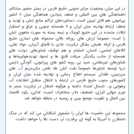
در این میان، وضعیت جزایر جنوبی خلیج فارس در بستر حضور سنتکام،
ناهماهنگی های بین المللی و ضعف بنیادین هماهنگی میان ۸ کشور
پیرامونی هم قابل تبیین است. دستاوردهای تراکم منابع تنش و تهدید و
ضعف ارتباط نهادینه میان ایران و ۷ همسایه جنوبی و عراق و استقرار
ایالات متحده در این خلیج کوچک و نیمه بسته به صورت ماهوی تنش
زا است؛ خصوصاً ارزش های روزانه بالای محموله های تجاری خلیج
فارس و کرانه هایش بشکل ترانزیت عادی یا قاچاق آبزیان، مواد نفتی،
کالاهای اساسی، انسان، احشام و هم توقیف شناورهای دولت های
همسایه از جانب یکدیگر، سرقت قایق ها و لنجها، تهدیدهواپیماها و
شناورهای غیرنظامی، صید بی رویه کشو های پیرامونی، آلودگی دایمی
دریا توسط شناورها خصوصاً نفت کش ها، نقض مکررحریم
آب
های
سرزمینی، فقدان سیستم اطلاع رسانی و نهادینه شده میان ایران و
کشورهای جنوب خلیج فارس در ارتباط با انتقال متقابل اطلاعات آب
وهوایی و... تابحال امتداد داشته و هرگونه اختلال در ترانزیت منجر به
تورم جهانی انرژی، تضعیف دلار، مخاطرات امنیت غذایی، رکود اقتصاد
بین الملل و تقویت موضع چین و روسیه در منطقه خواهد شد.
مجموعه این خاصیت ها ایران را مشمول امکاناتی می کند که در جنگ
نامتقارن با آمریکا به گونه ای پرقدرت تر، دست بالا را خواهد داشت.