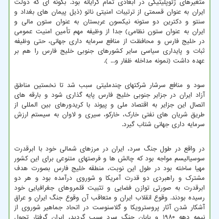
متغیرهای ژئوپلیتیکی در ابعادی تمام گرایانه بود. بگونه ای که دولت
ایران به عنوان قسمتی از ترتیبات امنیتی ناتو (ذیل پیمان های بغداد و
سنتو و دکترین دو ستونه نیکسون عربستان به عنوان ستون مالی و
ایران به عنوان ستون نظامی) جدا از وظیفه مهم تأمین امنیت عمومی
در خلیج فارس و محافظت از منافع سرمایه داری جهانی، حتی وظیفه
ثبات و پایداری سیاسی سایر کشورهای جنوبی خلیج فارس را هم بر
عهده داشت (نمونه مداخله ظفار و... ).
سود و منافع سرشار شرکتهای چندملیتی سبب شد تا نخستین مناطق
آزاد ایران در جزایر جنوبی خلیج فارس پایه گذاری شود و بارقه های
اتصال این جزایر به اقتصاد ملی و پیوند با کریدورهای بین المللی از
طریق شریان های نفتی خارک، خارکو، سیری و لاوان به سیستم ارزش
سرمایه داری جهانی شتاب گیرد.
در واقع در طول جنگ سرد، ایران در مرزهای شمالی خود با ابرقدرت
سوسیالیسم مواجه بود که چالش ها و فرصتهای متنوعی برای این کشور
مهیا ساخته بود در طول این نوبت، منطقه خلیج فارس بصورت هدف
مشترک و راهبردی دو قدرت آمریکا و شوروی درآمده بود و هر دو
ابرقدرت به صورتی توازن فضایی و تثبیت قلمروهای جغرافیایی خود
رسیده بودند. وقوع انقلاب ایران و متعاقب آن وقوع جنگ ایران و عراق
آشکار شدن آثار پروسترویکا و گلاسنوست در اتحاد جماهیر شوروی از
نیمه دهه ۱۹۸۰ و پایان جنگ سرد سبب گردید، ایران گرفتار تحول