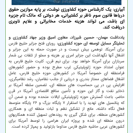
آبیاری: یک کارشناس حوزه کشاورزی نوشت، بر پایه موازین حقوق
دریاها قانون سوم ناظر بر کشتیرانی، هر دولتی که مالک تام جزیره
ای باشد، می تواند هزینه خدمات مخابراتی و علایم ناوبری
دریافت کند.
یادداشت مهمان- حسین شیرزاد، معاون اسبق وزیر جهاد کشاورزی و
تحلیلگر مسایل توسعه ای حوزه کشاورزی:
رویای فتح جزایر خلیج فارس
برای آمریکا، توهمی بیش نیست و در صورت حمله به این جزایر و
اشغال آنها نگهداشت این جزایر امری پر هزینه و مملو از تلفات بی شمار
سربازان برای آمریکا خواهد بود. برای نیم قرن، کلیت خلیج فارس به
عنوان امتداد حوزه ژئوپلیتیکی غرب مطرح بوده و حضور کشورهای
فرامنطقه ای خصوصاً آمریکا در کشورهای حوزه خلیج فارس، عامل
اشغال فضاهای ممتاز بندری و دریایی از جانب نظامیان، رشد نظامیگری،
افزایش پی در پی حساسیت های منطقه ای، تضمین سلطه آمریکا بر
ذخایر نفت و گاز این حوزه و تأمین منافع اقتصادی آمریکا در قرن
حاضر، باعث گسترش حوزه ژئوپلیتیکی ایالات متحده بوده و ضمن آن
که پتانسیل های تهدید را با استقرار ۷ پایگاه بزرگ و ۲۶ پایگاه متوسط
فعال نگاه داشته، مانع از تشکیل نظم و ثبات منطقه ای و همکاری
کشورهای منطقه، برای شکل گیری به روندهای تسهیل کننده همکاریهای
درون منطقه ای شده و پروژه ایران هراسی را توسط آمریکا برای
کشورهای عربی حاشیه خلیج فارس مداوما بازتولید و پمپاژ کرده است.