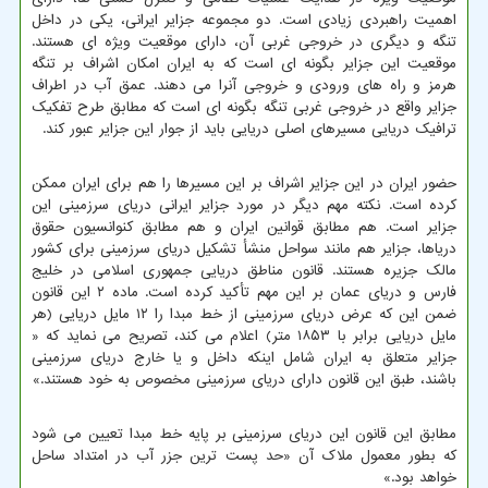
اهمیت راهبردی زیادی است. دو مجموعه جزایر ایرانی، یکی در داخل
تنگه و دیگری در خروجی غربی آن، دارای موقعیت ویژه ای هستند.
موقعیت این جزایر بگونه ای است که به ایران امکان اشراف بر تنگه
هرمز و راه های ورودی و خروجی آنرا می دهند. عمق آب در اطراف
جزایر واقع در خروجی غربی تنگه بگونه ای است که مطابق طرح تفکیک
ترافیک دریایی مسیرهای اصلی دریایی باید از جوار این جزایر عبور کند.
حضور ایران در این جزایر اشراف بر این مسیرها را هم برای ایران ممکن
کرده است. نکته مهم دیگر در مورد جزایر ایرانی دریای سرزمینی این
جزایر است. هم مطابق قوانین ایران و هم مطابق کنوانسیون حقوق
دریاها، جزایر هم مانند سواحل منشأ تشکیل دریای سرزمینی برای کشور
مالک جزیره هستند. قانون مناطق دریایی جمهوری اسلامی در خلیج
فارس و دریای عمان بر این مهم تأکید کرده است. ماده ۲ این قانون
ضمن این که عرض دریای سرزمینی از خط مبدا را ۱۲ مایل دریایی (هر
مایل دریایی برابر با ۱۸۵۳ متر) اعلام می کند، تصریح می نماید که «
جزایر متعلق به ایران شامل اینکه داخل و یا خارج دریای سرزمینی
باشند، طبق این قانون دارای دریای سرزمینی مخصوص به خود هستند.»
مطابق این قانون این دریای سرزمینی بر پایه خط مبدا تعیین می شود
که بطور معمول ملاک آن «حد پست ترین جزر آب در امتداد ساحل
خواهد بود.»