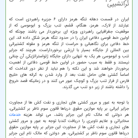
تراتشیپی
ایران در قسمت دهانه تنگه هرمز دارای ۶ جزیره راهبردی است که
عبارتند از لارک، هرمز، هنگام، قشم، تنب بزرگ و ابوموسی که از
موقعیت جغرافیایی راهبردی ویژه ای برخوردار می باشند چونکه که
اولین خط قوسی دفاعی ایران را در حدود تنگه هرمز شکل داده اند. این
خط دفاعی برای نگاهبانی و حراست از تنگه هرمز و مقوله کشتیرانی
بین المللی از جایگاه بسیار با ارزشی برخورداراست. هرچند که جزایر
تنب و ابوموسی هر یک به تنهایی دارای جایگاه ژئواستراتژیکی آن چنانی
نیستند و فقط به سبب حضور در اولین خط قوسی دفاعی از اهمیت
برخوردار خواهند شد و این نکته را هم نباید از نظر دور انداخت که
اساساً کشتی های حامل نفت بعد از وارد شدن به کرانه های خلیج
فارس از فراز تنب بزرگ و کوچک عبور می کنند و در زمانیکه قصد خروج
را داشته باشند از زیر دو تنب می گذرند.
با توجه به عبور و مرور کشتی های تجاری و نفت کش ها از مجاورت
جزایر ایرانی بر پایه موازین حقوق دریاها قانون سوم ناظر بر کشتیرانی،
هر دولتی که مالک تام این جزایر باشد، می تواند هزینه
خدمات
مخابراتی و علایم ناوبری را دریافت کندبا توجه به عبور و مرور کشتی
های تجاری و نفت کش ها از مجاورت این جزایر بر پایه موازین حقوق
دریاها قانون سوم ناظر بر کشتیرانی، هر دولتی که مالک تام این جزایر