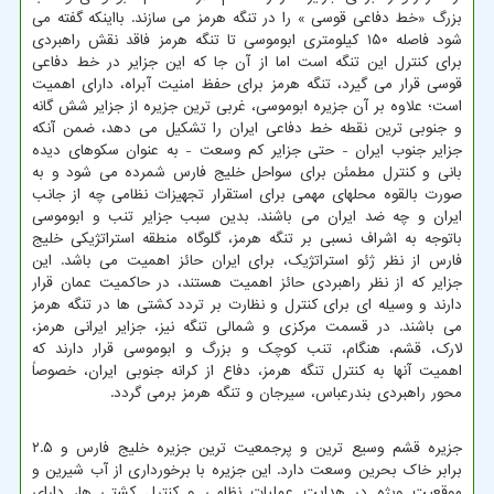
بزرگ «خط دفاعی قوسی » را در تنگه هرمز می سازند. بااینکه گفته می
شود فاصله ۱۵۰ کیلومتری ابوموسی تا تنگه هرمز فاقد نقش راهبردی
برای کنترل این تنگه است اما از آن جا که این جزایر در خط دفاعی
قوسی قرار می گیرد، تنگه هرمز برای حفظ امنیت آبراه، دارای اهمیت
است؛ علاوه بر آن جزیره ابوموسی، غربی ترین جزیره از جزایر شش گانه
و جنوبی ترین نقطه خط دفاعی ایران را تشکیل می دهد، ضمن آنکه
جزایر جنوب ایران - حتی جزایر کم وسعت - به عنوان سکوهای دیده
بانی و کنترل مطمئن برای سواحل خلیج فارس شمرده می شود و به
صورت بالقوه محلهای مهمی برای استقرار تجهیزات نظامی چه از جانب
ایران و چه ضد ایران می باشند. بدین سبب جزایر تنب و ابوموسی
باتوجه به اشراف نسبی بر تنگه هرمز، گلوگاه منطقه استراتژیکی خلیج
فارس از نظر ژئو استراتژیک، برای ایران حائز اهمیت می باشد. این
جزایر که از نظر راهبردی حائز اهمیت هستند، در حاکمیت عمان قرار
دارند و وسیله ای برای کنترل و نظارت بر تردد کشتی ها در تنگه هرمز
می باشند. در قسمت مرکزی و شمالی تنگه نیز، جزایر ایرانی هرمز،
لارک، قشم، هنگام، تنب کوچک و بزرگ و ابوموسی قرار دارند که
اهمیت آنها به کنترل تنگه هرمز، دفاع از کرانه جنوبی ایران، خصوصاً
محور راهبردی بندرعباس، سیرجان و تنگه هرمز برمی گردد.
جزیره قشم وسیع ترین و پرجمعیت ترین جزیره خلیج فارس و ۲.۵
برابر خاک بحرین وسعت دارد. این جزیره با برخورداری از آب شیرین و
موقعیت ویژه در هدایت عملیات نظامی و کنترل کشتی ها، دارای