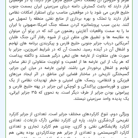
هرمز و خروجی آن بسمت داخل خلیج فارس قرار دارند، یا در موقعیتی
قرار دارند که باعث گسترش دامنه دریای سرزمینی ایران بسمت جنوب
خلیج فارس می شود یا در موقعیتی مناسب برای استقرار امکانات نظامی
قرار دارند یا تملک و بهره برداری از منابع نفتی منطقه را تسهیل می
کنند. بدین سبب پروبلماتیزه کردن مسئله جنگ امریکا-صهیونی با ایران
ما را به سمت واقعیات آغازینی رهنمون می کند که در پرتو آن میتوان
به مقایسه ها و تطبیق های متقن تری از شیوه رفتار آتی جنگ طلبان
آمریکایی درباب جزایر جنوبی خلیج فارس و پیکربندی برنامه های تهاجم
و اشغال آن در آینده رسید. نخست آن که در شرایط امروزین، جزایر با
صورت های متفاوت از عارضه های تبعی درگیر هستند و ناگفته پیداست
که هر یک از این عارضه ها از اهمیت و اولویت متفاوتی از نظر سامان
تهاجم و اشغال برخوردار می باشند. اولین عارضه در میان این جزایر،
گسیختگی تاریخی در ساختار فضایی این مناطق در اثر ایجاد مرزهای
فیزیکی و انتظامی، ریسک های امنیتی و خطر تهدیدات نظامی از یک
سوی و فورماسیون پراکندگی و کوچکی این جزایر در پهنه خلیج فارس و
پیرامونی بودن جزایر از طرف دیگر است. به نحوی که ۳۵ جزایر ایرانی،
یک پدیده واحد سرزمینی نیستند.
ویژگی دوم، تنوع کارکردهای مختلف جزایر است. تعدادی از جزایر کارکرد
تفریحی گردشگری دارند، پاره ای کارکرد نظامی (آرک نازعات)، تعدادی
کارکرد پالایشگاهی نفتی و گازی، چندی هم کارکرد تجاری و تعدادی
کارکرد اکوسیستمی و تعدادی از جزایر هم چندکارکردی بوده یعنی هم