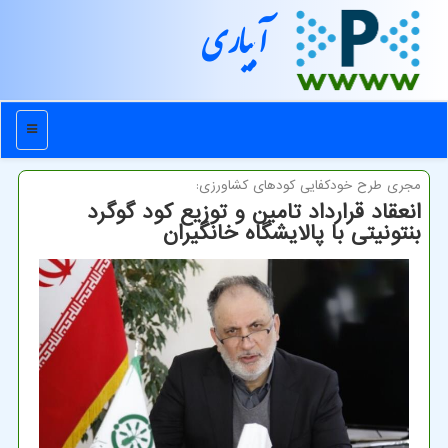
آبیاری
منو
مجری طرح خودكفایی كودهای كشاورزی:
انعقاد قرارداد تامین و توزیع كود گوگرد
بنتونیتی با پالایشگاه خانگیران