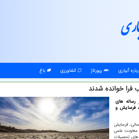
اری
باره آبیاری
رپورتاژ
کشاورزی
باغ
 فرا خوانده شدند
 رساله های
، فرسایش و
الی، فرسایش
 معاونت علمی
 های تحصیلات