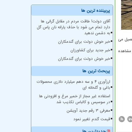
پربیننده ترین ها
آقای دولت! طاقت مردم در مقابل گرانی ها
دارد تمام می شود با حذف یارانه نان پاس گل
به دشمن ندهید
صیل می
خبر خوش دولت برای گندمکاران
خبر جدید برای کشاورزان
 مشاهده
خبر خوش دولت برای گندمکاران
پربحث ترین ها
ارزآوری ۴ و سه دهم میلیارد دلاری محصولات
باغی و گلخانه ای
استفاده غیر مجاز از خمیر مرغ و افزودنی ها
در سوسیس و کالباس تکذیب شد
معرفی ۳ رقم جدید آویشن
قیمت گندم تغییر نمود
جدیدترین ها