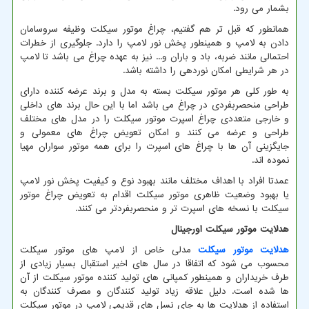
بشمار می رود.
همانطور که قبل تر هم گفتیم، چراغ موتور سیکلت وظیفه سروسامان
دادن به لامپ و همینطور پخش نور لامپ را دارد. جلوگیری از خطرات
احتمالی مانند ضربه، باد و باران و... نیز به عهده چراغ می باشد تا لامپ
در هر شرایطی امکان نوردهی را داشته باشد.
به طور کلی هر موتور سیکلت بسته به مدل و برند عرضه کننده دارای
طراحی منحصربفردی در چراغ می باشد اما با این حال برند های داخلی
و خارجی متعددی چراغ اسپرت موتور سیکلت را در مدل های مختلف
طراحی و عرضه می کنند و امکان تعویض چراغ های معمولی و
جایگزینی آن ها با چراغ های اسپرت را برای همه موتور سواران مهیا
نموده اند.
عمدتا افراد با اهداف مختلف مانند بهبود نوع و کیفیت پخش نور لامپ
یا بهبود وضعیت ظاهری موتور سیکلت اقدام به تعویض چراغ موتور
سیکلت با نسخه های اسپرت تر و منحصربفردتر می کنند.
هدلایت موتور سیکلت اورجینال
هدلایت موتور سیکلت
مدلی خاص از لامپ های موتور سیکلت
محسوب می شود که اتفاقا در سال های اخیر استقبال بسیار زیادی از
طرف خریداران و همینطور کمپانی های تولید کننده موتور سیکلت از آن
ها شده است. دلیل علاقه زیاد تولید کنندگان و مصرف کنندگان به
استفاده از هدلایت ها به جای نسل های قدیمی لامپ در موتور سیکلت