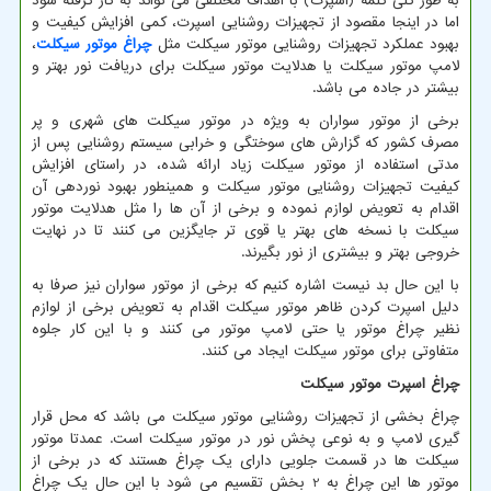
به طور کلی کلمه (اسپرت) با اهداف مختلفی می تواند به کار گرفته شود
اما در اینجا مقصود از تجهیزات روشنایی اسپرت، کمی افزایش کیفیت و
بهبود عملکرد تجهیزات روشنایی موتور سیکلت مثل
چراغ موتور سیکلت
،
لامپ موتور سیکلت یا هدلایت موتور سیکلت برای دریافت نور بهتر و
بیشتر در جاده می باشد.
برخی از موتور سواران به ویژه در موتور سیکلت های شهری و پر
مصرف کشور که گزارش های سوختگی و خرابی سیستم روشنایی پس از
مدتی استفاده از موتور سیکلت زیاد ارائه شده، در راستای افزایش
کیفیت تجهیزات روشنایی موتور سیکلت و همینطور بهبود نوردهی آن
اقدام به تعویض لوازم نموده و برخی از آن ها را مثل هدلایت موتور
سیکلت با نسخه های بهتر یا قوی تر جایگزین می کنند تا در نهایت
خروجی بهتر و بیشتری از نور بگیرند.
با این حال بد نیست اشاره کنیم که برخی از موتور سواران نیز صرفا به
دلیل اسپرت کردن ظاهر موتور سیکلت اقدام به تعویض برخی از لوازم
نظیر چراغ موتور یا حتی لامپ موتور می کنند و با این کار جلوه
متفاوتی برای موتور سیکلت ایجاد می کنند.
چراغ اسپرت موتور سیکلت
چراغ بخشی از تجهیزات روشنایی موتور سیکلت می باشد که محل قرار
گیری لامپ و به نوعی پخش نور در موتور سیکلت است. عمدتا موتور
سیکلت ها در قسمت جلویی دارای یک چراغ هستند که در برخی از
موتور ها این چراغ به 2 بخش تقسیم می شود با این حال یک چراغ