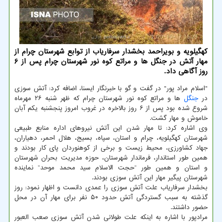
كهگیلویه و بویراحمد بخشدار سرفاریاب از توابع شهرستان چرام از
مهار آتش در جنگل ها و مراتع كوه نور شهرستان چرام پس از 6
روز آگاهی داد.
"اسلام مراد پور" در گفت و گو با خبرنگار ایسنا، اضافه کرد: آتش سوزی
در
جنگل
ها و مراتع کوه نور شهرستان چرام که ظهر شنبه ۲۶ مهرماه
شروع شده بود پس از ۶ روز بالاخره در غروب امروز پنجشنبه یکم آبان
خاموش و مهار گشت.
وی اشاره کرد: تا مهار شدن این آتش نیروهای اداره منابع طبیعی
شهرستان کهگیلویه، چرام و استان، سپاه، بسیج، هلال احمر، دهیاران،
جهاد کشاورزی، محیط زیست و برخی از کوهنوردان پای کار بودند و
همین طور استاندار، فرماندار شهرستان، حوزه مدیریت بحران شهرستان
و استان و همین طور “حجت الاسلام سید محمد موحد” نماینده
شهرستان پیگیر مهار این آتش سوزی بودند.
بخشدار سرفاریاب علت آتش سوزی را عمدی دانست و اظهار نمود: روز
گذشته به سبب گستردگی آتش حدود ۵۰ نفر برای مهار آن در محل
حضور داشتند.
مرادپور با اشاره به اینکه علت طولانی شدن آتش سوزی صعب العبور